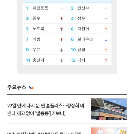
주요뉴스
22일 만에 다시 문 연 홈플러스…정상화 바
쁜데 재고 없어 ‘발동동’[가보니]