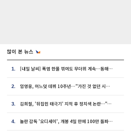
많이 본 뉴스
[내일 날씨] 폭염 한풀 꺾여도 무더위 계속⋯동해안 이틀 연속 비
1.
임영웅, 어느덧 데뷔 10주년⋯"가진 것 없던 시절, 내 앞엔 20명의 팬뿐"
2.
김희철, '뒤집힌 태극기' 지적 후 정치색 논란…"좌우 떠나 우리나라 국기"
3.
놀란 감독 '오디세이', 개봉 4일 만에 100만 돌파⋯'왕사남' 보다 빠르다
4.