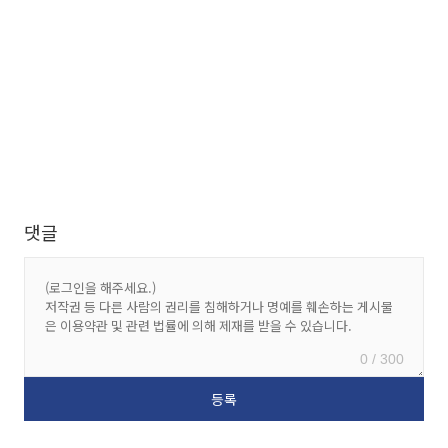
댓글
0 / 300