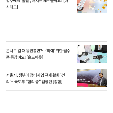
입추매직 '불발', 처서매직은 올까요? [해
시태그]
콘서트 갈 때 응원봉만?⋯'최애' 위한 필수
품 등장이오! [솔드아웃]
서울시, 정부에 정비사업 규제 완화 '건
의'⋯국토부 "협의 중" 입장만 [종합]