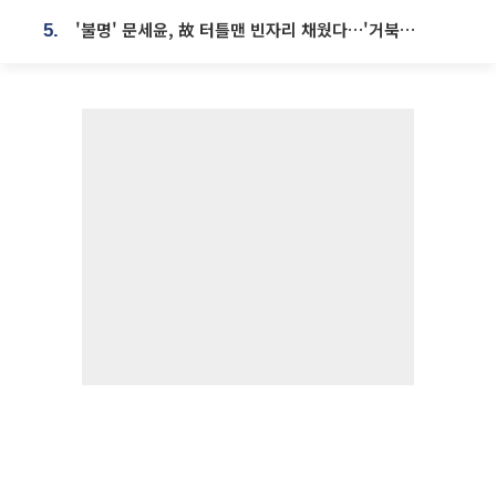
'불명' 문세윤, 故 터틀맨 빈자리 채웠다…'거북이' 눈물의 최종 우승
5.