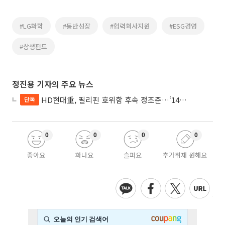
#LG화학
#동반성장
#협력회사지원
#ESG경영
#상생펀드
정진용 기자의 주요 뉴스
HD현대重, 필리핀 호위함 후속 정조준…‘14척+α’ 싹쓸이 노린다
단독
0
0
0
0
좋아요
화나요
슬퍼요
추가취재 원해요