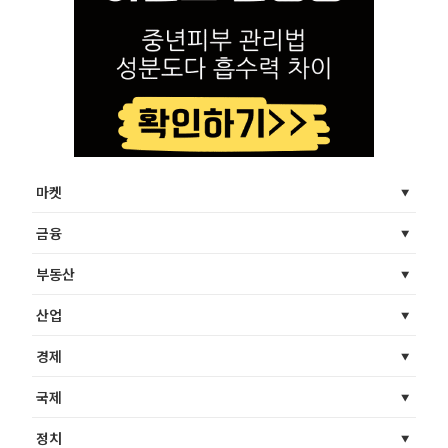
마켓
금융
부동산
산업
경제
국제
정치