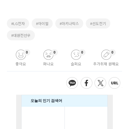
#LG전자
#아이엘
#마키나락스
#선도전기
#대원전선우
0
0
0
0
좋아요
화나요
슬퍼요
추가취재 원해요