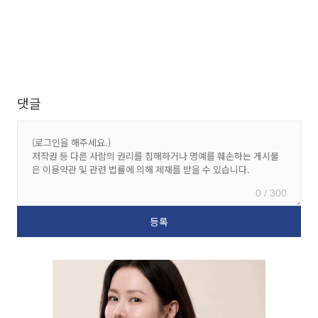
댓글
0 / 300