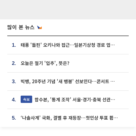
많이 본 뉴스
태풍 '돌핀' 오키나와 접근…일본기상청 경로 업데이트
1.
오늘은 절기 '입추', 뜻은?
2.
빅뱅, 20주년 기념 '새 뱅봉' 선보인다⋯콘서트 앞두고 팝업 개최
3.
합수본, '통계 조작' 서울·경기·충북 선관위 등 추가 압수수색
속보
4.
‘나솔사계’ 국화, 결별 후 재등장⋯첫인상 투표 휩쓸고 ‘인기녀’ 등극
5.