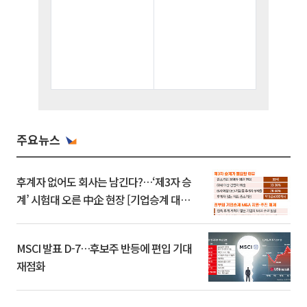
주요뉴스
후계자 없어도 회사는 남긴다?…‘제3자 승
계’ 시험대 오른 中企 현장 [기업승계 대전
환]
MSCI 발표 D-7…후보주 반등에 편입 기대
재점화