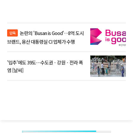
논란의 'Busan is Good'…8억 도시
단독
브랜드, 용산 대통령실 CI 업체가 수행
'입추'에도 39도⋯수도권ㆍ강원ㆍ전라 폭
염 [날씨]