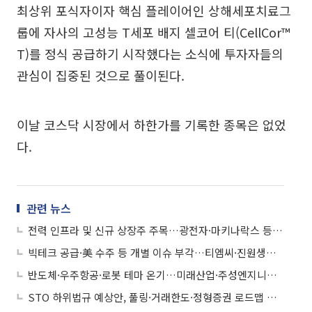
최상위 포식자이자 핵심 플레이어인 상해세포치료그
룹에 자사의 고성능 T세포 배지 셀코어 티(CellCor™
T)를 정식 공급하기 시작했다는 소식에 투자자들의
관심이 집중된 것으로 풀이된다.
이날 코스닥 시장에서 하한가를 기록한 종목은 없었
다.
관련 뉴스
전력 인프라 및 신규 상장주 주목…광전자·마키나락스 등 '上'
빅테크 공급·美 수주 등 개별 이슈 부각…티엠씨·진원생명과학 등 '上'
반도체·우주항공·로봇 테마 온기…미래산업·주성엔지니어링 등 '上'
STO 하위법규 예상안, 풀링·거래한도·정형증권 로드맵 제시