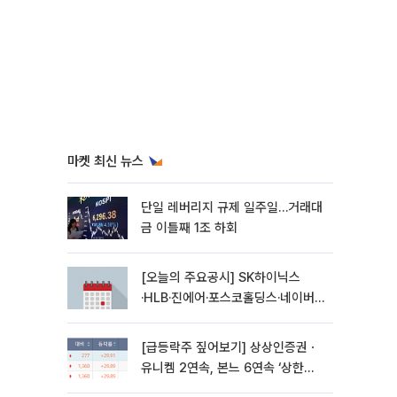
마켓 최신 뉴스
단일 레버리지 규제 일주일…거래대
금 이틀째 1조 하회
[오늘의 주요공시] SK하이닉스
·HLB·진에어·포스코홀딩스·네이버·
대우건설 등
[급등락주 짚어보기] 상상인증권ㆍ
유니켐 2연속, 본느 6연속 ‘상한
가’⋯M&A 훈풍 분 증시