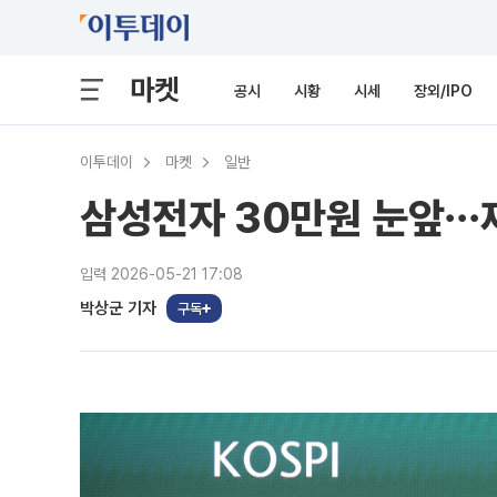
마켓
공시
시황
시세
장외/IPO
이투데이
마켓
일반
삼성전자 30만원 눈앞⋯
입력 2026-05-21 17:08
박상군 기자
구독