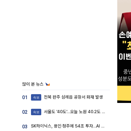
많이 본 뉴스
전북 완주 삼례읍 공장서 화재 발생
01
속보
서울도 '40도'…오늘 노원 40.2도 기록
02
속보
SK하이닉스, 용인·청주에 54조 투자…AI 메모리 생산기지 키운다
03