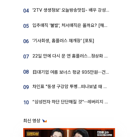
'2TV 생생정보' 오늘방송맛집- 배우 강성진 단골! 쌀국수ㆍ푸팟퐁 커리 맛집 '블○○○'
04
입추매직 '불발', 처서매직은 올까요? [해시태그]
05
'기사회생, 홈플러스 재개장' [포토]
06
22일 만에 다시 문 연 홈플러스…정상화 바쁜데 재고 없어 ‘발동동’[가보니]
07
08
日대기업 여름 보너스 평균 935만원⋯건설회사 1800만 넘어
차인표 "동생 구강암 투병…떠나보낼 때 가장 힘들었다”
09
“삼성전자 하단 단단해질 것”⋯레버리지 규제에 쏠림 완화 [찐코노미]
10
최신 영상