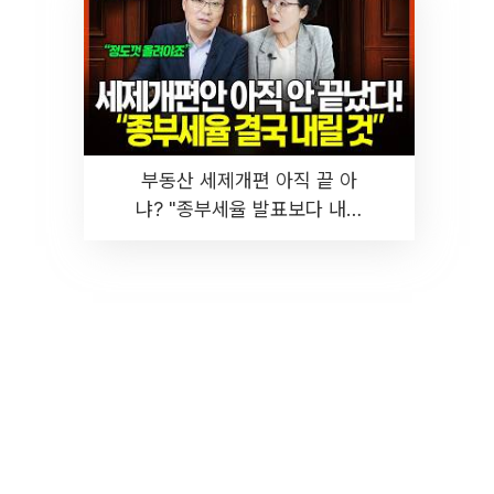
부동산 세제개편 아직 끝 아
냐? "종부세율 발표보다 내릴
것" 장기거주·양도세 전망 I 집
땅지성 I 김인만, 진미윤