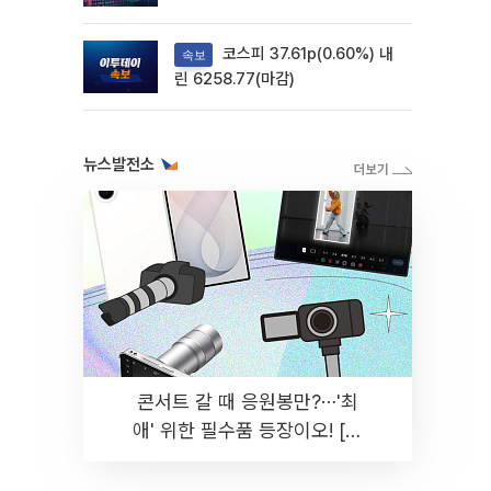
려
코스피 37.61p(0.60%) 내
속보
린 6258.77(마감)
뉴스발전소
콘서트 갈 때 응원봉만?⋯'최
애' 위한 필수품 등장이오! [솔
드아웃]