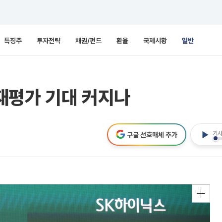
특징주
투자전략
채권/펀드
환율
국제시황
일반
재평가 기대 커지나
기사
구글 선호매체 추가