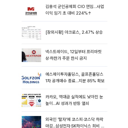
김용석 군인공제회 CIO 연임…사업
이익 임기 초 대비 224%↑
[장외시황] 아크로스, 2.47% 상승
넥스트레이드, 12일부터 프리마켓
상·하한가 주문 한시 금지
에스제이투자홀딩스, 골프존홀딩스
1차 공개매수 종료…지분 85% 확보
카카오, 역대급 실적에도 낮아진 눈
높이…AI 성과가 반등 열쇠
외국인 '팔자'에 코스피·코스닥 하락
마감...삼성전자·SK하이닉스 희비 갈