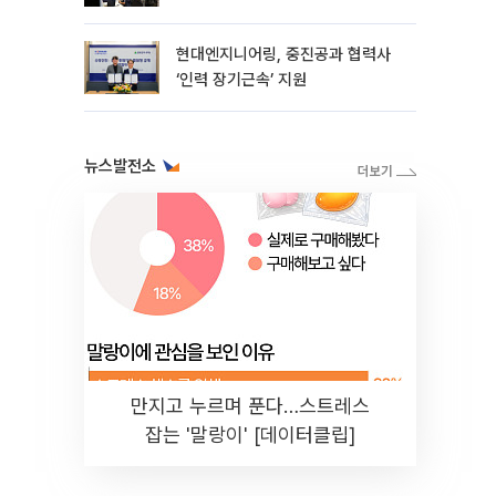
현대엔지니어링, 중진공과 협력사
‘인력 장기근속’ 지원
뉴스발전소
만지고 누르며 푼다…스트레스
잡는 '말랑이' [데이터클립]