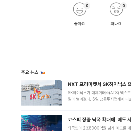
0
0
좋아요
화나요
주요 뉴스
NXT 프리마켓서 SK하이닉스 또
SK하이닉스가 대체거래소(ATS) 넥스
일이 벌어졌다. 6일 금융투자업계에 따르
규장 종가보다 29.98% 내린 116만8
규시장과 달
코스피 장중 낙폭 확대에 '매도 사이
외국인이 2조8000억원 넘게 매도를 계