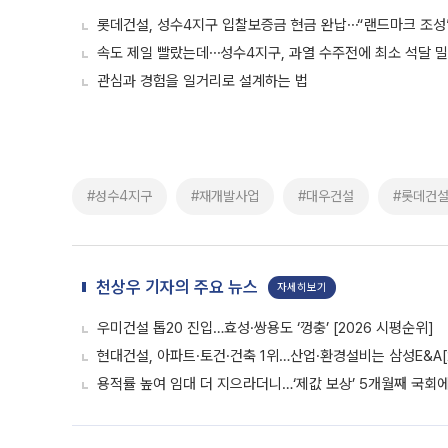
롯데건설, 성수4지구 입찰보증금 현금 완납⋯“랜드마크 조성
속도 제일 빨랐는데⋯성수4지구, 과열 수주전에 최소 석달 
관심과 경험을 일거리로 설계하는 법
#성수4지구
#재개발사업
#대우건설
#롯데건
천상우 기자의 주요 뉴스
자세히보기
우미건설 톱20 진입…효성·쌍용도 ‘껑충’ [2026 시평순위]
현대건설, 아파트·토건·건축 1위…산업·환경설비는 삼성E&A[
용적률 높여 임대 더 지으라더니…‘제값 보상’ 5개월째 국회