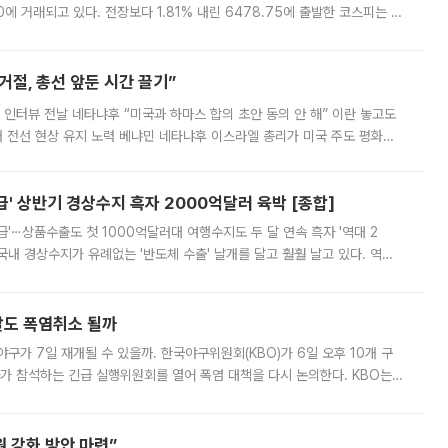
.90에 거래되고 있다. 전장보다 1.81% 내린 6478.75에 출발한 코스피는 장
 6238.32까지 밀리기도 했다. 이날 오전 한때 코스피는 장중 5% 넘게 폭
절, 총선 앞둔 시간 끌기”
 인터뷰 전날 네타냐후 “미국과 하마스 합의 초안 동의 안 해” 이란 놓고도
개 전선 현상 유지 노력 베냐민 네타냐후 이스라엘 총리가 미국 주도 평화위
스 간 무장해제 합의안을 반대한 지 하루 만에 하마스 정치국 고위 관리
' 상반기 경상수지 흑자 2000억달러 육박 [종합]
급'⋯상품수출도 첫 1000억달러대 여행수지도 두 달 연속 흑자 '역대 2
국내 경상수지가 유례없는 '반도체 수출' 날개를 달고 훨훨 날고 있다. 역대
경상수지 뿐 아니라 상반기 경상수지 흑자도 2000억달러에 근접하며 사상 최
말도 폭염취소 될까
구가 7일 재개될 수 있을까. 한국야구위원회(KBO)가 6일 오후 10개 구
 참석하는 긴급 실행위원회를 열어 폭염 대책을 다시 논의한다. KBO는
서 관람객과 선수단의 안전 위험 상황이 발생했다”며 5∼6일 예정됐던
 강화 방안 마련”