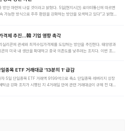
 것이라고 밝혔다. 5일(현지시간) 로이터통신에 따르면
속 가능한 방식으로 주주 환원을 강화하는 방안을 모색하고 있다”고 밝혔다.
그러면서 자세한 내용은 “조만간 공개할 예정”이라고 덧붙였다. SK하이닉스도 로이터에 전달한 성명에서 “연
가격제 추진…韓 기업 영향 촉각
폴리실리콘에 관세와 최저수입가격제를 도입하는 방안을 추진한다. 태양광과
콘의 미국 내 생산을 확대하고 중국 의존도를 낮추려는 조치다. 이번 조처
쏠리고 있다. 5일(현지시간) 블룸버그통신에 따르면 미국 행정부 내에서는
종목 ETF 거래대금 '13분의 1' 급감
자 5일 단일종목 ETF 거래액 9199억으로 축소 단일종목 레버리지 상장
예탁금 강화 조치가 시행된 지 4거래일 만에 관련 거래대금이 규제 전 대비
거래소에 따르면 전날 코스피 시장 전체 거래대금은 25조2129억원을 기록