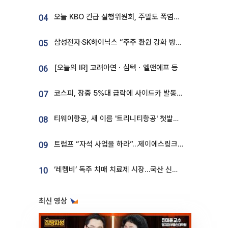
오늘 KBO 긴급 실행위원회, 주말도 폭염취소 될까
04
삼성전자·SK하이닉스 “주주 환원 강화 방안 마련”
05
[오늘의 IR] 고려아연ㆍ심텍ㆍ엘앤에프 등
06
코스피, 장중 5%대 급락에 사이드카 발동…삼성·SK 동반 폭락
07
티웨이항공, 새 이름 '트리니티항공' 첫발…SSC 전략 본격화
08
트럼프 “자석 사업을 하라”…제이에스링크, 비중국 영구자석 공급망 구축 속도
09
‘레켐비’ 독주 치매 치료제 시장…국산 신약 등장하나
10
최신 영상