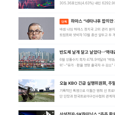
305.36포인트(4.63%) 내린 6292
중 한때 6550.94까지 오르기도 했으나
락하면서 유가증권
하마스 “네타냐후 합의안 거
단독
바셈 나임 하마스 정치국 고위 관리 본지
트럼프와 엇박자 10월 총선 앞두고 두 
원회(BOP)와 팔레스타인 무장단체 하마
반도체 날개 달고 날았다⋯'역대급
6월 상품수지 흑자 478.9억달러 '역대
위'⋯"유가ㆍ환율 영향 출국자 수 감소" 
급 수출 호조가 매달 이어지면서 6월 
대 기
오늘 KBO 긴급 실행위원회, 주
기록적인 폭염으로 이틀간 멈춰 선 프로야
단 단장과 한국프로야구선수협회 관계자가
5일 “최근 전국적으로 폭염이 지속되면
KBO리그와
삼성전자·SK하이닉스 “주주 환원