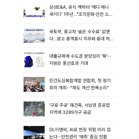
삼성E&A, 공식 캐릭터 ‘애디·에니·
세이디’ 1주년…"조직문화·안전 소통
확대"
국토부, 중고차 ‘숨은 수수료’ 없앤
다…광고 총액표시 의무화·중대 하
자시 계약해제
대출규제에 수도권 분양심리 '뚝'⋯
지방은 풍선효과 기대
민간도심복합개발 연합회, 첫 정기
회의 개최⋯"제도 개선 한목소리"
'구로 주공' 재건축, 서남권 준공업
지역에 3289가구 공급
DL이앤씨, AI로 현장 위험 미리 잡
는다⋯안전관리 ‘예측’ 중심 전환