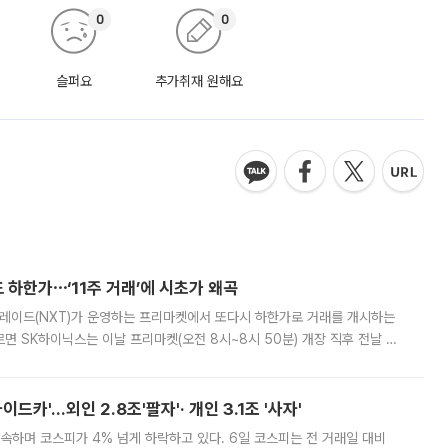
0
0
슬퍼요
추가취재 원해요
 하한가⋯‘11주 거래’에 시초가 왜곡
트레이드(NXT)가 운영하는 프리마켓에서 또다시 하한가로 거래를 개시하는
면 SK하이닉스는 이날 프리마켓(오전 8시~8시 50분) 개장 직후 전날 정
000원에 거래됐다. 거래량은 11주에 불과했으나, 최초 가격 결정이 기존 정
드카'…외인 2.8조'팔자'· 개인 3.1조 '사자'
속하며 코스피가 4% 넘게 하락하고 있다. 6일 코스피는 전 거래일 대비