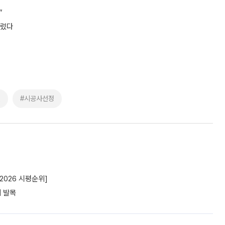
”
밀렸다
설
#시공사선정
2026 시평순위]
에 발목