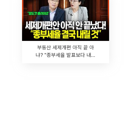
부동산 세제개편 아직 끝 아
냐? "종부세율 발표보다 내릴
것" 장기거주·양도세 전망 I 집
땅지성 I 김인만, 진미윤