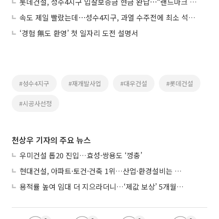
롯데건설, 성수4지구 입찰보증금 현금 완납⋯“랜드마크 조성”
속도 제일 빨랐는데⋯성수4지구, 과열 수주전에 최소 석달 밀렸다
‘경험 無도 환영’ 첫 일자리 도전 설명서
#성수4지구
#재개발사업
#대우건설
#롯데건설
#시공사선정
천상우 기자의 주요 뉴스
우미건설 톱20 진입…효성·쌍용도 ‘껑충’
현대건설, 아파트·토건·건축 1위…산업·환경설비는 삼성E&A
용적률 높여 임대 더 지으라더니…‘제값 보상’ 5개월째 국회에 발목