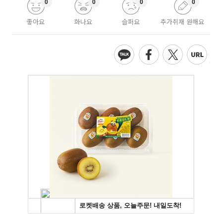
0
0
0
0
좋아요
화나요
슬퍼요
추가취재 원해요