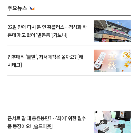
주요뉴스
22일 만에 다시 문 연 홈플러스…정상화 바
쁜데 재고 없어 ‘발동동’[가보니]
입추매직 '불발', 처서매직은 올까요? [해
시태그]
콘서트 갈 때 응원봉만?⋯'최애' 위한 필수
품 등장이오! [솔드아웃]