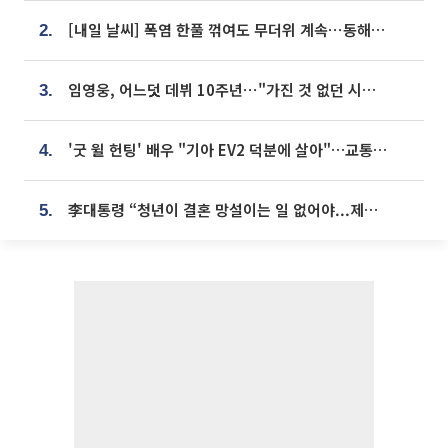
[내일 날씨] 폭염 한풀 꺾여도 무더위 계속⋯동해안 이틀 연속 비
2.
임영웅, 어느덧 데뷔 10주년⋯"가진 것 없던 시절, 내 앞엔 20명의 팬뿐"
3.
'굿 윌 헌팅' 배우 "기아 EV2 덕분에 살아"…교통사고 후 안전성 극찬
4.
李대통령 “청년이 결혼 망설이는 일 없어야...제도상 불이익 조사”
5.