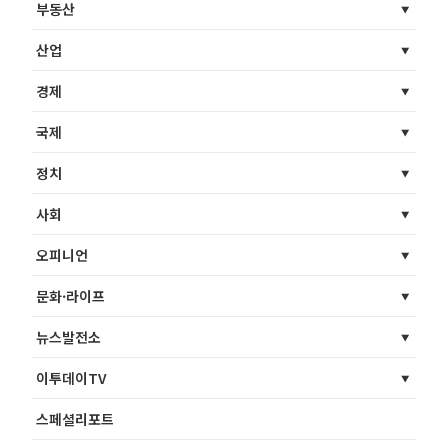
부동산
산업
경제
국제
정치
사회
오피니언
문화·라이프
뉴스발전소
이투데이TV
스페셜리포트