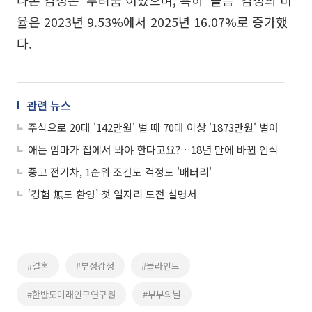
나온 감정은 '두려움'이었으며, 특히 '슬픔' 감정의 비
율은 2023년 9.53%에서 2025년 16.07%로 증가했
다.
관련 뉴스
주식으로 20대 '142만원' 벌 때 70대 이상 '1873만원' 벌어
애는 엄마가 집에서 봐야 한다고요?…18년 만에 바뀐 인식
중고 전기차, 1순위 조건도 걱정도 '배터리'
‘경험 無도 환영’ 첫 일자리 도전 설명서
#결혼
#부정감정
#블라인드
#한반도미래인구연구원
#부부의날