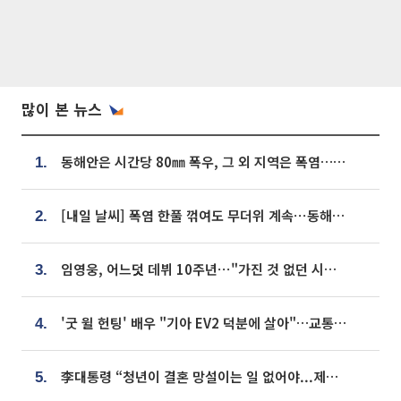
많이 본 뉴스
동해안은 시간당 80㎜ 폭우, 그 외 지역은 폭염…‘극과 극 날씨’
1.
[내일 날씨] 폭염 한풀 꺾여도 무더위 계속⋯동해안 이틀 연속 비
2.
임영웅, 어느덧 데뷔 10주년⋯"가진 것 없던 시절, 내 앞엔 20명의 팬뿐"
3.
'굿 윌 헌팅' 배우 "기아 EV2 덕분에 살아"…교통사고 후 안전성 극찬
4.
李대통령 “청년이 결혼 망설이는 일 없어야...제도상 불이익 조사”
5.