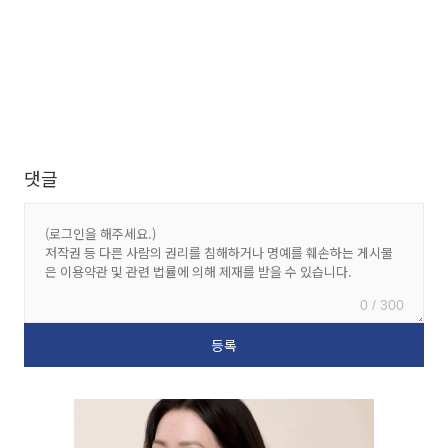
댓글
0 / 300