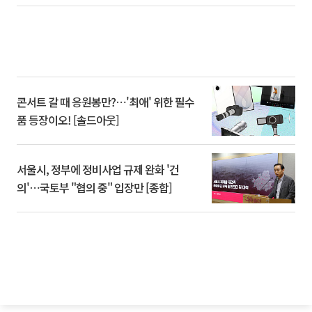
콘서트 갈 때 응원봉만?⋯'최애' 위한 필수
품 등장이오! [솔드아웃]
서울시, 정부에 정비사업 규제 완화 '건
의'⋯국토부 "협의 중" 입장만 [종합]