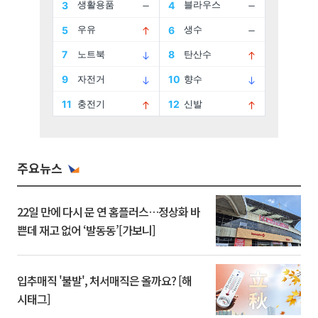
주요뉴스
22일 만에 다시 문 연 홈플러스…정상화 바
쁜데 재고 없어 ‘발동동’[가보니]
입추매직 '불발', 처서매직은 올까요? [해
시태그]