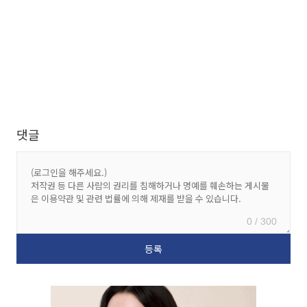
댓글
0 / 300