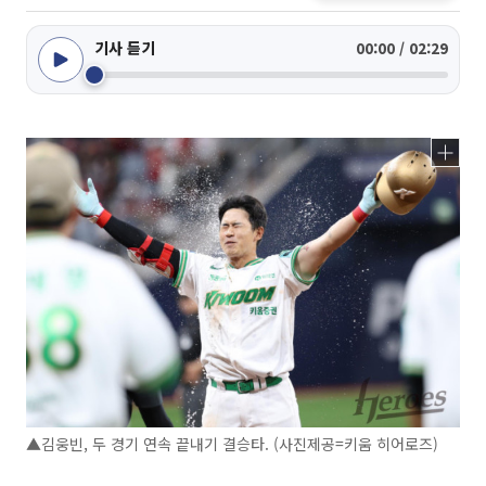
기사 듣기
00:00 / 02:29
▲김웅빈, 두 경기 연속 끝내기 결승타. (사진제공=키움 히어로즈)