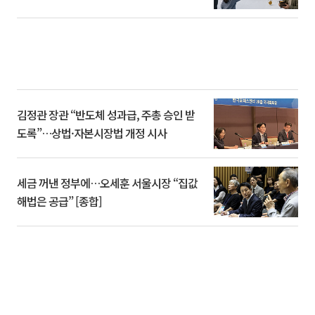
김정관 장관 “반도체 성과급, 주총 승인 받
도록”…상법·자본시장법 개정 시사
세금 꺼낸 정부에…오세훈 서울시장 “집값
해법은 공급” [종합]