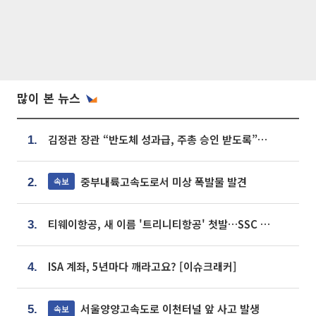
많이 본 뉴스
김정관 장관 “반도체 성과급, 주총 승인 받도록”…상법·자본시장법 개정 시사
1.
중부내륙고속도로서 미상 폭발물 발견
속보
2.
티웨이항공, 새 이름 '트리니티항공' 첫발…SSC 전략 본격화
3.
ISA 계좌, 5년마다 깨라고요? [이슈크래커]
4.
서울양양고속도로 이천터널 앞 사고 발생
속보
5.