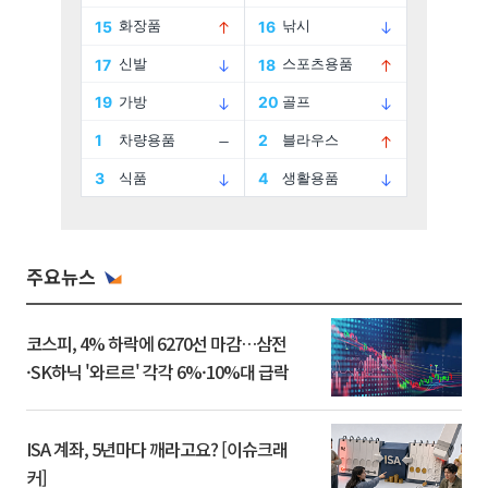
주요뉴스
코스피, 4% 하락에 6270선 마감…삼전
·SK하닉 '와르르' 각각 6%·10%대 급락
ISA 계좌, 5년마다 깨라고요? [이슈크래
커]