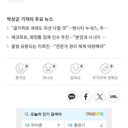
박상군 기자의 주요 뉴스
“골키퍼로 세워도 최선 다할 것”⋯맨시티 누네스, 주전 경쟁 각오
에코프로, 화장품 업체 인수 추진⋯“본업과 시너지 부족”
불법 유통되는 미프진⋯“전문가 관리 체계 마련해야”
0
0
0
0
좋아요
화나요
슬퍼요
추가취재 원해요