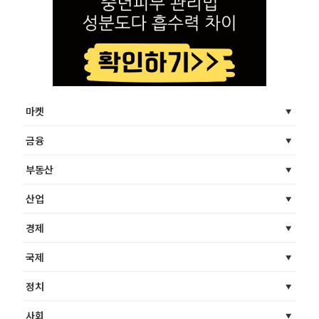
마켓
금융
부동산
산업
경제
국제
정치
사회