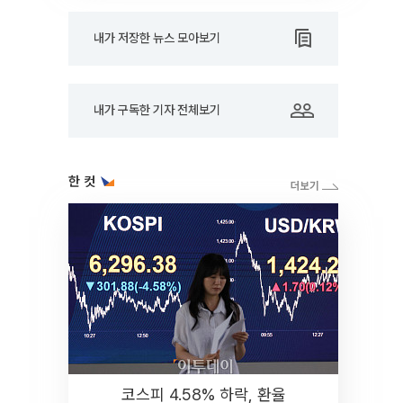
내가 저장한 뉴스 모아보기
내가 구독한 기자 전체보기
한 컷
코스피 4.58% 하락, 환율