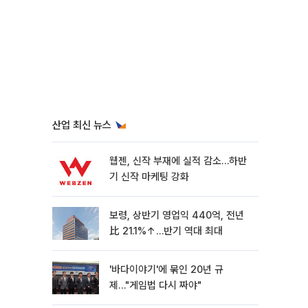
산업 최신 뉴스
웹젠, 신작 부재에 실적 감소…하반
기 신작 마케팅 강화
보령, 상반기 영업익 440억, 전년
比 21.1%↑…반기 역대 최대
'바다이야기'에 묶인 20년 규
제…"게임법 다시 짜야"