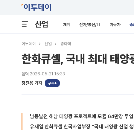
산업
재계
전자/통신/IT
자동차
중
이투데이
산업
중화학
한화큐셀, 국내 최대 태양
입력 2026-05-21 15:33
정진용 기자
구독
남동발전 해남 태양광 프로젝트에 모듈 64만장 투입…
유재열 한화큐셀 한국사업부장 “국내 태양광 산업 생