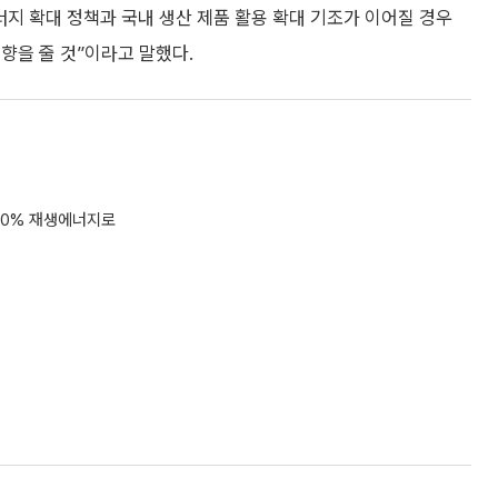
싹쓸이 노린다
0
0
슬퍼요
추가취재 원해요
감…삼전·SK하닉 '와르르' 각각 6%·10%대 급락