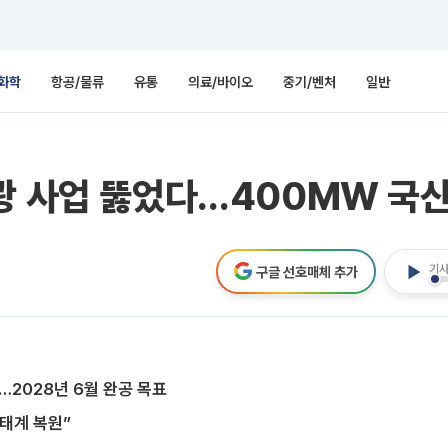
화학
항공/물류
유통
의료/바이오
중기/벤처
일반
광 사업 뚫었다…400MW 국산
기사
구글 선호매체 추가
2028년 6월 완공 목표
태계 복원”