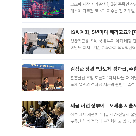
李 "폭염은 국가적 기후재난"…냉
이재명 대통령은 6일 사상 최악의 폭염
안전 등 인명 피해를 막는 데 모든 행
인프라 확충 계획을 내년도 예산안에 반
中 딥시크, AI 가격 대폭 인상 
IPO 앞두고 수익성 제고 나서 중국 대표
그동안 ‘초저가 전략’으로 미국과 중국
가된다. 블룸버그통신에 따르면 딥시크는
반도체 날개 달고 날았다⋯'역대급
6월 상품수지 흑자 478.9억달러 '역대
위'⋯"유가ㆍ환율 영향 출국자 수 감소" 
급 수출 호조가 매달 이어지면서 6월 
대 기
실리콘투, 라이브커머스팀 
단독
실리콘투, 팀장·PD 채용…방송 기획부
유통 플랫폼 실리콘투가 라이브커머스 전