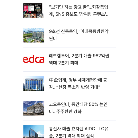
“보기만 하는 광고 끝“…화장품업
계, SNS 홍보도 ‘참여형 콘텐츠’로
변모[K뷰티 라방戰]
9호선 신목동역, ‘이대목동병원역’
된다
레드캡투어, 2분기 매출 982억원…
역대 2분기 최대
中企업계, 정부 세제개편안에 공
감…“현장 목소리 반영 기대”
코오롱인더, 중간배당 50% 높인
다…주주환원 강화
통신사 매출 효자된 AIDC…LG유
플, 2분기 역대 최대 실적