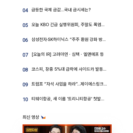
급등한 국제 금값…국내 금시세는?
04
오늘 KBO 긴급 실행위원회, 주말도 폭염취소 될까
05
삼성전자·SK하이닉스 “주주 환원 강화 방안 마련”
06
[오늘의 IR] 고려아연ㆍ심텍ㆍ엘앤에프 등
07
코스피, 장중 5%대 급락에 사이드카 발동…삼성·SK 동반 폭락
08
트럼프 “자석 사업을 하라”…제이에스링크, 비중국 영구자석 공급망 구축 속도
09
티웨이항공, 새 이름 '트리니티항공' 첫발…SSC 전략 본격화
10
최신 영상