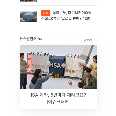
실리콘투, 라이브커머스팀
단독
신설…K뷰티 ‘글로벌 판매망’ 확대
[K뷰티 라방戰]
뉴스발전소
ISA 계좌, 5년마다 깨라고요?
[이슈크래커]