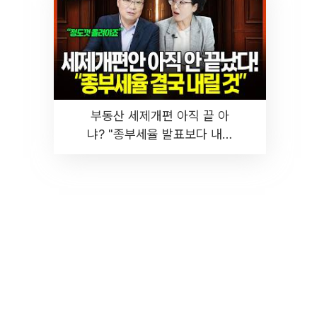
부동산 세제개편 아직 끝 아
냐? "종부세율 발표보다 내릴
것" 장기거주·양도세 전망 I 집
땅지성 I 김인만, 진미윤