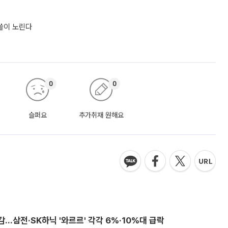
삼성전자와 SK하이닉스가 급락하면서 지수가 4% 넘게 하락했다. 6일 한국거
비 301.88포인트(4.58%) 내린 6296.38에 장을 마감했다. 전장보다
스피는 장중 한때 6550.94까지 오르기도 했으나 6238.32까지 밀리기도 했
[이슈크래커]
 전액 비과세일반 ISA는 최장 5년…손익통산·과세이연 단절미사용 납입 한도
납입액 10% 소득공제…“10% 환급”은 아냐 “오랫동안 운용하라더니 이제
 ‘만능 절세 통장’으로 불리는 개인종합자산관리계좌(ISA)가 두 갈래로 개
주총 승인 받도록”…상법·자본시장법 개정 시사
닌 투자 이어갈 시기” “주52시간제도 손봐야” 김정관 산업통상부 장관이 반
 수준 이상은 주주총회 승인을 거치는 방안을 검토할 필요가 있다고 밝혔다.
배구조와 주주권 강화 논의가 이어지는 가운데, 핵심 연구인력에 대한
 “집값 해법은 공급” [종합]
안” 우려재개발·재건축 활성화 및 비아파트 공급 확대 촉구 정부와 서울시의
정부가 고가주택과 비거주 1주택자 등의 세 부담을 높여 수요를 억제하는 카
키울 것이라며 세금이 아닌 공급이 근본적인 처방이라고 전면 반박했다.