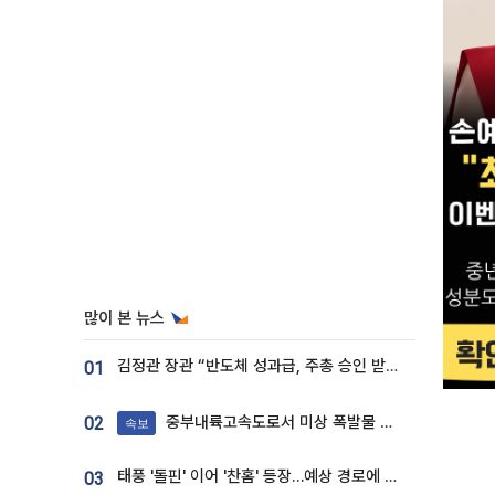
많이 본 뉴스
김정관 장관 “반도체 성과급, 주총 승인 받도록”…상법·자본시장법 개정 시사
01
중부내륙고속도로서 미상 폭발물 발견
02
속보
태풍 '돌핀' 이어 '찬홈' 등장…예상 경로에 한국 '한숨'
03