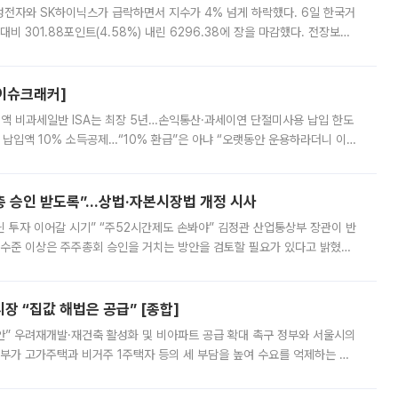
방·전력망 확충 등 예산 반영 주문 [종합]
과 관련해 "사실상 국가적인 기후 재난"이라며 취약계층 보호와 야외 노동자
정력을 총동원하라고 지시했다. 아울러 반복되는 극한 기후에 대비해 폭염 대응
영하는 방안도 검토하라고 주문했다. 이 대통령은 이날 폭염·가뭄 대
예고⋯‘초저가 전략’ 접나
 AI 기업 딥시크가 6일 AI 서비스 전반의 가격을 대폭 인상한다고 예고했다.
 경쟁사들을 압박하며 시장 판도를 뒤흔들어온 만큼 이례적인 전략 변화로 평
 이날 공지를 통해 구체적인 인상 폭은 공개하지 않았지만 상당한 수
' 상반기 경상수지 흑자 2000억달러 육박 [종합]
급'⋯상품수출도 첫 1000억달러대 여행수지도 두 달 연속 흑자 '역대 2
국내 경상수지가 유례없는 '반도체 수출' 날개를 달고 훨훨 날고 있다. 역대
경상수지 뿐 아니라 상반기 경상수지 흑자도 2000억달러에 근접하며 사상 최
신설…K뷰티 ‘글로벌 라방 판매’ 확대
터 손익 관리 에이피알·닥터멜락신도 틱톡샵 라이브방송 강화 글로벌 K뷰티
담팀을 신설하고 틱톡샵 등 글로벌 플랫폼을 통한 라이브 방송 판매 확대에