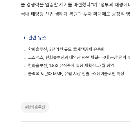
정진용 기자의 주요 뉴스
자세히보기
[단독] HD현대重, 필리핀 호위함 후속 정조준…‘14척+α’ 
교섭 세 차례 만에 쟁의투표…포스코 노사관계 긴장
0
0
좋아요
화나요
주요 뉴스
코스피, 4% 하락에 6270선 마