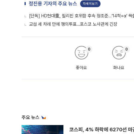
코스피 시장 시가총액 1, 2위 종목인 
래소에 따르면 코스피 지수는 전 거래일 대
1.81% 내린 6478.75에 출발한 코
다. 이날 오전
ISA 계좌, 5년마다 깨라고요? 
생산적금융 ISA, 국내 투자 이자·배당
이월도 폐지…기존 계좌까지 적용청년형 
는 5년마다 계좌를 해지하라는 건가요?”
편을
김정관 장관 “반도체 성과급, 
관훈클럽 초청 토론회 “이익 나눌 때 아
도체 업계의 성과급 지급과 관련해 일정
최근 상법·자본시장법 개정으로 기업 지
세금 꺼낸 정부에…오세훈 서울시장
정부 세제 개편에 “매물 잠김·전월세 불
부동산 해법 전쟁이 본격화하고 있다. 
드를 꺼내자 서울시는 전·월세 부담만 