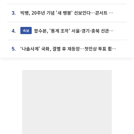
빅뱅, 20주년 기념 '새 뱅봉' 선보인다⋯콘서트 앞두고 팝업 개최
3.
합수본, '통계 조작' 서울·경기·충북 선관위 등 추가 압수수색
속보
4.
‘나솔사계’ 국화, 결별 후 재등장⋯첫인상 투표 휩쓸고 ‘인기녀’ 등극
5.