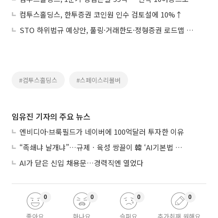
컴투스홀딩스, 한투증권 코인원 인수 검토설에 10%↑
STO 하위법규 예상안, 풀링·거래한도·정형증권 로드맵 제시
#컴투스홀딩스
#스페이스리볼버
임유진 기자의 주요 뉴스
엔비디아·브룩필드가 네이버에 100억달러 투자한 이유
“족쇄냐 날개냐”…규제ㆍ육성 쌍끌이 韓 ‘AI기본법 개정안’ 오늘 시행
AI가 닫은 신입 채용문…경력직엔 열었다
0
0
0
0
좋아요
화나요
슬퍼요
추가취재 원해요