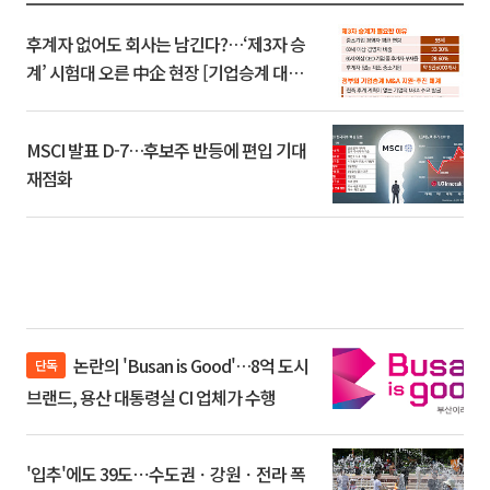
후계자 없어도 회사는 남긴다?…‘제3자 승
계’ 시험대 오른 中企 현장 [기업승계 대전
환]
MSCI 발표 D-7…후보주 반등에 편입 기대
재점화
논란의 'Busan is Good'…8억 도시
단독
브랜드, 용산 대통령실 CI 업체가 수행
'입추'에도 39도⋯수도권ㆍ강원ㆍ전라 폭