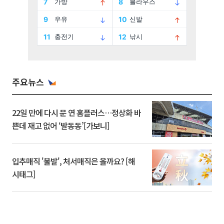
주요뉴스
22일 만에 다시 문 연 홈플러스…정상화 바
쁜데 재고 없어 ‘발동동’[가보니]
입추매직 '불발', 처서매직은 올까요? [해
시태그]