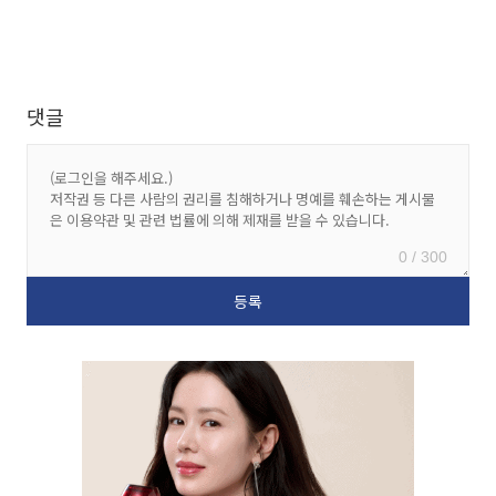
댓글
0 / 300