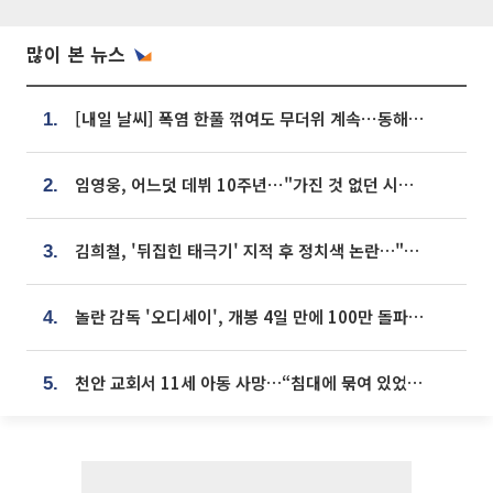
많이 본 뉴스
[내일 날씨] 폭염 한풀 꺾여도 무더위 계속⋯동해안 이틀 연속 비
1.
임영웅, 어느덧 데뷔 10주년⋯"가진 것 없던 시절, 내 앞엔 20명의 팬뿐"
2.
김희철, '뒤집힌 태극기' 지적 후 정치색 논란…"좌우 떠나 우리나라 국기"
3.
놀란 감독 '오디세이', 개봉 4일 만에 100만 돌파⋯'왕사남' 보다 빠르다
4.
천안 교회서 11세 아동 사망…“침대에 묶여 있었다” 진술 확보
5.