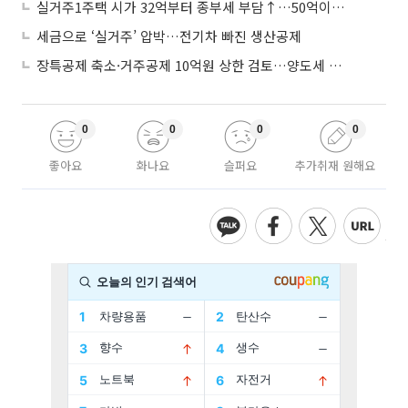
실거주1주택 시가 32억부터 종부세 부담↑…50억이면 454→979만원
세금으로 ‘실거주’ 압박…전기차 빠진 생산공제
장특공제 축소·거주공제 10억원 상한 검토…양도세 실거주 중심 개편
0
0
0
0
좋아요
화나요
슬퍼요
추가취재 원해요