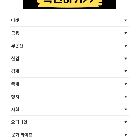
마켓
금융
부동산
산업
경제
국제
정치
사회
오피니언
문화·라이프