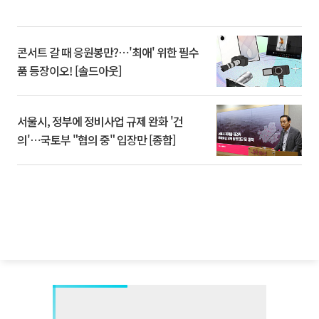
콘서트 갈 때 응원봉만?⋯'최애' 위한 필수
품 등장이오! [솔드아웃]
서울시, 정부에 정비사업 규제 완화 '건
의'⋯국토부 "협의 중" 입장만 [종합]