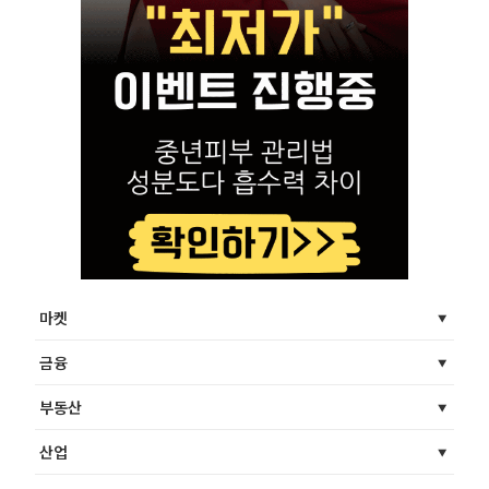
마켓
금융
부동산
산업