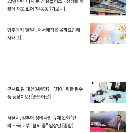
22일 만에 다시 문 연 홈플러스…정상화 바
쁜데 재고 없어 ‘발동동’[가보니]
입추매직 '불발', 처서매직은 올까요? [해
시태그]
콘서트 갈 때 응원봉만?⋯'최애' 위한 필수
품 등장이오! [솔드아웃]
서울시, 정부에 정비사업 규제 완화 '건
의'⋯국토부 "협의 중" 입장만 [종합]