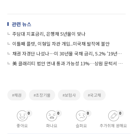
관련 뉴스
주담대 지표금리, 은행채 5년물이 맞나
이틀째 플랫, 이형일 차관 개입..미국채 발작에 불안
채권 자경단 나섰나⋯미 30년물 국채 금리, 5.2% ‘19년래 최고’
美 클래리티 법안 연내 통과 가능성 13%…상원 문턱서 제동
#채권
#초장기물
#보험사
#국고채
0
0
0
0
좋아요
화나요
슬퍼요
추가취재 원해요