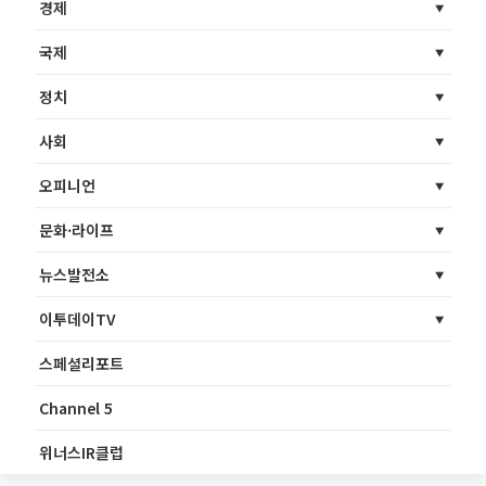
경제
국제
정치
사회
오피니언
문화·라이프
뉴스발전소
이투데이TV
스페셜리포트
Channel 5
위너스IR클럽