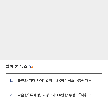
많이 본 뉴스
'불안과 기대 사이' 널뛰는 SK하이닉스…증권가 "HBM4·LTA 기반 펀터멘털 견고"
1.
'나혼산' 류혜영, 고경표와 16년산 우정…"자취방서 부모님과 마주쳐"
2.