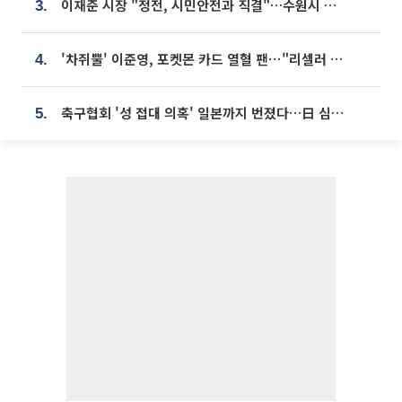
이재준 시장 "정전, 시민안전과 직결"…수원시 비상대응체계 가동
3.
'차쥐뿔' 이준영, 포켓몬 카드 열혈 팬⋯"리셀러 처단할 것"
4.
축구협회 '성 접대 의혹' 일본까지 번졌다…日 심판 실명 공개
5.