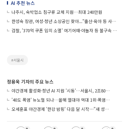
AI 추천 뉴스
나주시, 숙박업소 침구류 교체 지원…최대 240만원
한성숙 장관, 여성·청년 소상공인 찾아..."출산·육아 등 사회안전망 강화"
검찰, '370억 쿠폰 임의 소멸' 여기어때·야놀자 등 불구속 기소
#서울시
정용욱 기자의 주요 뉴스
야간경제 활성화·청년 AI 지원 '시동'…서울시, 2조8061억 추경 편성
'40도 폭염' 뉴노멀 되나…올해 열대야 역대 1위·폭염일수 평년 3배 넘어
오세훈표 야간경제 '한강 밤핑' 다음 달 시작⋯"새 성장동력 만들 것"