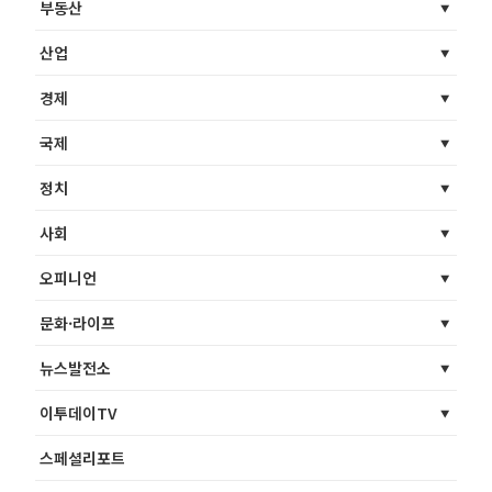
부동산
산업
경제
국제
정치
사회
오피니언
문화·라이프
뉴스발전소
이투데이TV
스페셜리포트