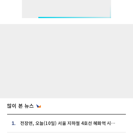
많이 본 뉴스
전장연, 오늘(10일) 서울 지하철 4호선 혜화역 시위…1호선 용산역 무정차
1.