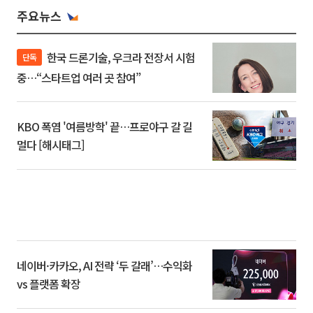
주요뉴스
한국 드론기술, 우크라 전장서 시험
단독
중…“스타트업 여러 곳 참여”
KBO 폭염 '여름방학' 끝…프로야구 갈 길
멀다 [해시태그]
네이버·카카오, AI 전략 ‘두 갈래’…수익화
vs 플랫폼 확장