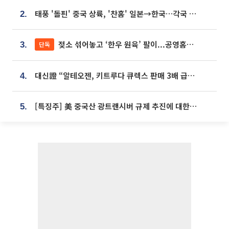
태풍 '돌핀' 중국 상륙, '찬홈' 일본→한국…각국 기상청 예상 경로는?
2.
젖소 섞어놓고 ‘한우 원육’ 팔이...공영홈쇼핑 표기·검증 구멍
단독
3.
대신證 “알테오젠, 키트루다 큐렉스 판매 3배 급증…목표가 41만원 상향”
4.
[특징주] 美 중국산 광트랜시버 규제 추진에 대한광통신 등 광통신株 강세
5.