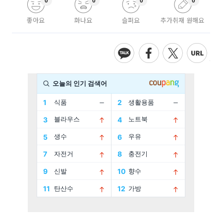
0
0
0
0
좋아요
화나요
슬퍼요
추가취재 원해요