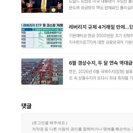
도널드 트럼프 미국 대통령이 수입산 
반도체 공급망의 핵심 원재료인 폴리실리
로 한국 기업에 미칠 영향에도 관심이 
레버리지 규제 4거래일 만에…단일
기본예탁금 현금 3000만원 조기 상향하
지수펀드(ETF)에 대한 금융당국의 기본
13분의 1수준으로 급감했다. 6일 한국
한 가운데
6월 경상수지, 두 달 연속 역대급
한은, 2026년 6월 국제수지(잠정) 발
조 속 상품수지가 또다시 최대 흑자를 
다. 한국은행이 6일 발표한 '2026년 
집계됐다
댓글