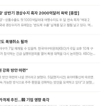
 6238.32까지 밀리기도 했다. 이날 오전 한때 코스피는 장중 5% 넘게 폭
' 상반기 경상수지 흑자 2000억달러 육박 [종합]
급'⋯상품수출도 첫 1000억달러대 여행수지도 두 달 연속 흑자 '역대 2
국내 경상수지가 유례없는 '반도체 수출' 날개를 달고 훨훨 날고 있다. 역대
경상수지 뿐 아니라 상반기 경상수지 흑자도 2000억달러에 근접하며 사상 최
말도 폭염취소 될까
구가 7일 재개될 수 있을까. 한국야구위원회(KBO)가 6일 오후 10개 구
 참석하는 긴급 실행위원회를 열어 폭염 대책을 다시 논의한다. KBO는
서 관람객과 선수단의 안전 위험 상황이 발생했다”며 5∼6일 예정됐던
 강화 방안 마련”
 것이라고 밝혔다. 5일(현지시간) 로이터통신에 따르면
속 가능한 방식으로 주주 환원을 강화하는 방안을 모색하고 있다”고 밝혔다.
그러면서 자세한 내용은 “조만간 공개할 예정”이라고 덧붙였다. SK하이닉스도 로이터에 전달한 성명에서 “연
가격제 추진…韓 기업 영향 촉각