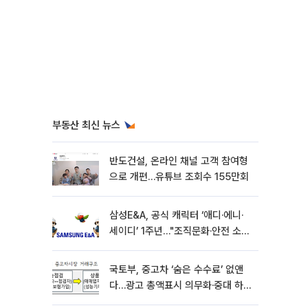
부동산 최신 뉴스
반도건설, 온라인 채널 고객 참여형
으로 개편…유튜브 조회수 155만회
삼성E&A, 공식 캐릭터 ‘애디·에니·
세이디’ 1주년…"조직문화·안전 소통
확대"
국토부, 중고차 ‘숨은 수수료’ 없앤
다…광고 총액표시 의무화·중대 하
자시 계약해제