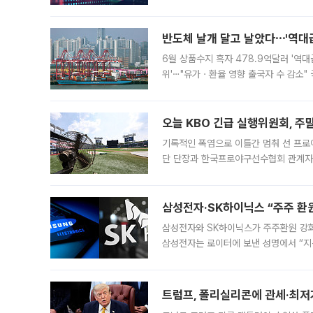
중 한때 6550.94까지 오르기도 했으나
락하면서 유가증권
반도체 날개 달고 날았다⋯'역대급
6월 상품수지 흑자 478.9억달러 '역대
위'⋯"유가ㆍ환율 영향 출국자 수 감소" 
급 수출 호조가 매달 이어지면서 6월 
대 기
오늘 KBO 긴급 실행위원회, 주
기록적인 폭염으로 이틀간 멈춰 선 프로야
단 단장과 한국프로야구선수협회 관계자가
5일 “최근 전국적으로 폭염이 지속되면
KBO리그와
삼성전자·SK하이닉스 “주주 환원
삼성전자와 SK하이닉스가 주주환원 강화 방안 마련에 나설
삼성전자는 로이터에 보낸 성명에서 “지
트럼프, 폴리실리콘에 관세·최저