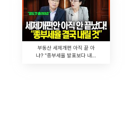
부동산 세제개편 아직 끝 아
냐? "종부세율 발표보다 내릴
것" 장기거주·양도세 전망 I 집
땅지성 I 김인만, 진미윤