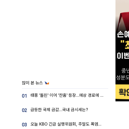
많이 본 뉴스
태풍 '돌핀' 이어 '찬홈' 등장…예상 경로에 한국 '한숨'
01
급등한 국제 금값…국내 금시세는?
02
오늘 KBO 긴급 실행위원회, 주말도 폭염취소 될까
03