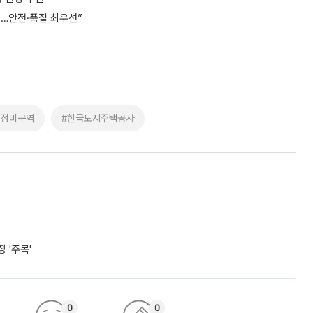
점…안전·품질 최우선”
별정비구역
#한국토지주택공사
 '주목'
0
0