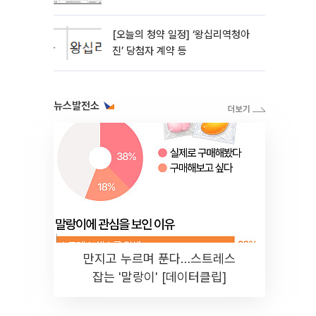
[오늘의 청약 일정] ‘왕십리역청아
진’ 당첨자 계약 등
뉴스발전소
만지고 누르며 푼다…스트레스
잡는 '말랑이' [데이터클립]