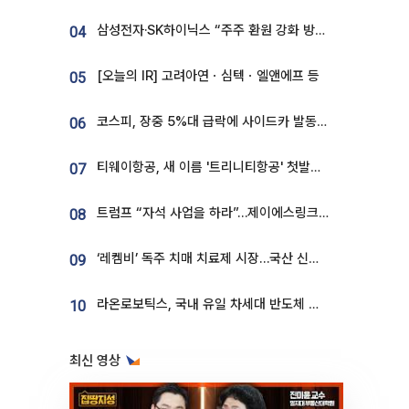
삼성전자·SK하이닉스 “주주 환원 강화 방안 마련”
04
[오늘의 IR] 고려아연ㆍ심텍ㆍ엘앤에프 등
05
코스피, 장중 5%대 급락에 사이드카 발동…삼성·SK 동반 폭락
06
티웨이항공, 새 이름 '트리니티항공' 첫발…SSC 전략 본격화
07
트럼프 “자석 사업을 하라”…제이에스링크, 비중국 영구자석 공급망 구축 속도
08
‘레켐비’ 독주 치매 치료제 시장…국산 신약 등장하나
09
라온로보틱스, 국내 유일 차세대 반도체 공정 로봇 개발 ‘고객사 테스트 진행’
10
최신 영상