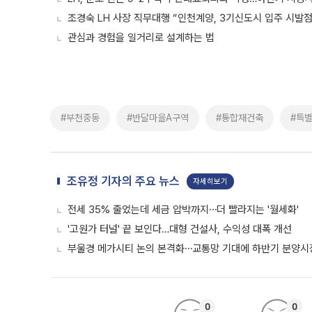
조경숙 LH 사장 직무대행 “인천계양, 3기신도시 입주 시발
관심과 경험을 일거리로 설계하는 법
#부천중동
#반달마을A구역
#통합재건축
#특
조유정 기자의 주요 뉴스
자세히보기
전세 35% 줄었는데 세금 압박까지⋯더 빨라지는 '월세화'
'고원가 터널' 끝 보인다…대형 건설사, 수익성 대폭 개선
부울경 메가시티 논의 본격화⋯교통망 기대에 하반기 분양시장
0
0