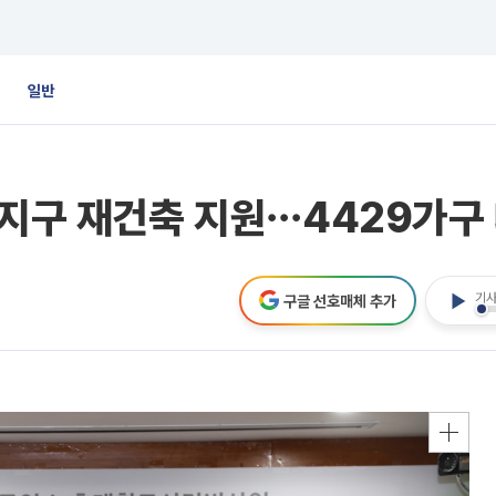
일반
도지구 재건축 지원⋯4429가구
기사
구글 선호매체 추가