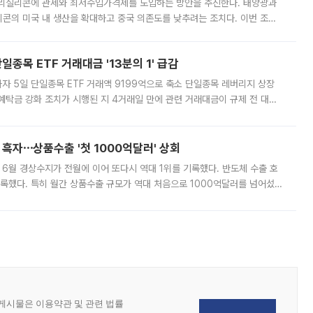
폴리실리콘에 관세와 최저수입가격제를 도입하는 방안을 추진한다. 태양광과
콘의 미국 내 생산을 확대하고 중국 의존도를 낮추려는 조치다. 이번 조처
쏠리고 있다. 5일(현지시간) 블룸버그통신에 따르면 미국 행정부 내에서는
종목 ETF 거래대금 '13분의 1' 급감
자 5일 단일종목 ETF 거래액 9199억으로 축소 단일종목 레버리지 상장
예탁금 강화 조치가 시행된 지 4거래일 만에 관련 거래대금이 규제 전 대비
거래소에 따르면 전날 코스피 시장 전체 거래대금은 25조2129억원을 기록
 흑자⋯상품수출 '첫 1000억달러' 상회
표 6월 경상수지가 전월에 이어 또다시 역대 1위를 기록했다. 반도체 수출 호
기록했다. 특히 월간 상품수출 규모가 역대 처음으로 1000억달러를 넘어섰
6월 국제수지(잠정)'에 따르면 6월 경상수지는 497억3000만달러 흑자로