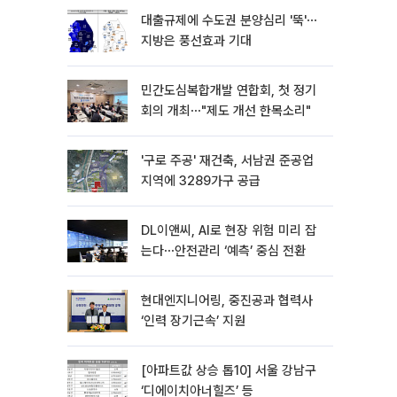
대출규제에 수도권 분양심리 '뚝'⋯
지방은 풍선효과 기대
민간도심복합개발 연합회, 첫 정기
회의 개최⋯"제도 개선 한목소리"
'구로 주공' 재건축, 서남권 준공업
지역에 3289가구 공급
DL이앤씨, AI로 현장 위험 미리 잡
는다⋯안전관리 ‘예측’ 중심 전환
현대엔지니어링, 중진공과 협력사
‘인력 장기근속’ 지원
[아파트값 상승 톱10] 서울 강남구
‘디에이치아너힐즈’ 등