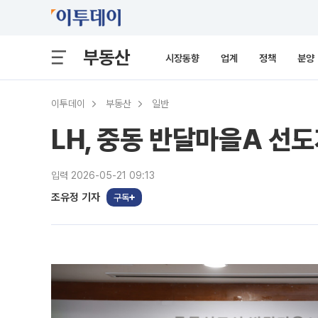
부동산
시장동향
업계
정책
분양
이투데이
부동산
일반
LH, 중동 반달마을A 선
입력 2026-05-21 09:13
조유정 기자
구독