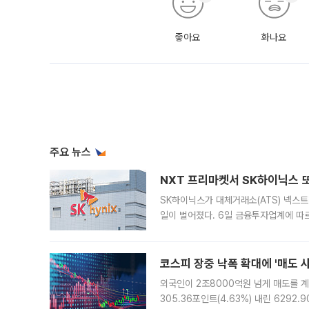
좋아요
화나요
주요 뉴스
NXT 프리마켓서 SK하이닉스 또
SK하이닉스가 대체거래소(ATS) 넥스
일이 벌어졌다. 6일 금융투자업계에 따르
규장 종가보다 29.98% 내린 116만8
규시장과 달
코스피 장중 낙폭 확대에 '매도 사이
외국인이 2조8000억원 넘게 매도를 계
305.36포인트(4.63%) 내린 6292