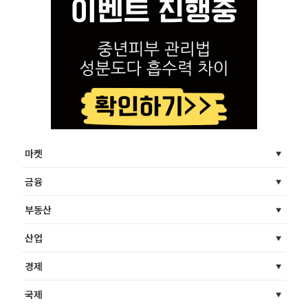
마켓
금융
부동산
산업
경제
국제