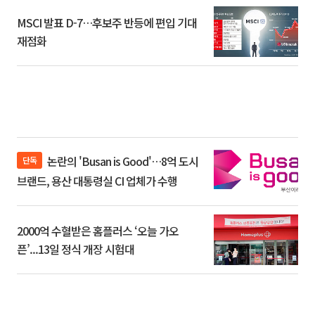
MSCI 발표 D-7…후보주 반등에 편입 기대
재점화
논란의 'Busan is Good'…8억 도시
단독
브랜드, 용산 대통령실 CI 업체가 수행
2000억 수혈받은 홈플러스 ‘오늘 가오
픈’...13일 정식 개장 시험대