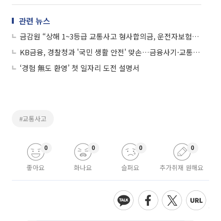
관련 뉴스
금감원 “상해 1~3등급 교통사고 형사합의금, 운전자보험서 지급해야”
KB금융, 경찰청과 '국민 생활 안전' 맞손…금융사기·교통사고 대응
‘경험 無도 환영’ 첫 일자리 도전 설명서
#교통사고
0
0
0
0
좋아요
화나요
슬퍼요
추가취재 원해요