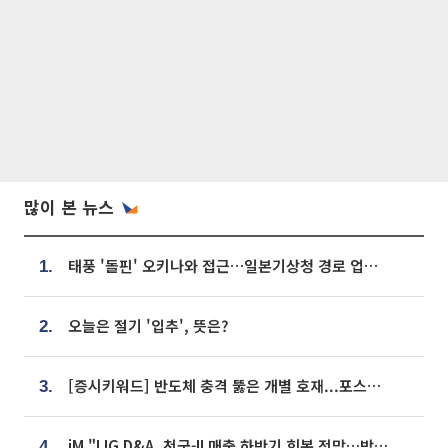
많이 본 뉴스
태풍 '돌핀' 오키나와 접근…일본기상청 경로 업데이트
1.
오늘은 절기 '입추', 뜻은?
2.
[증시키워드] 반도체 충격 뚫은 개별 호재...포스코퓨처엠·에코프로·한화솔루션 '눈길'
3.
iM "LIG D&A, 천궁-II 매출 하반기 회복 전망…방산 톱픽 유지"
4.