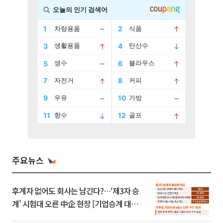
주요뉴스
후계자 없어도 회사는 남긴다?…‘제3자 승
계’ 시험대 오른 中企 현장 [기업승계 대전
환]