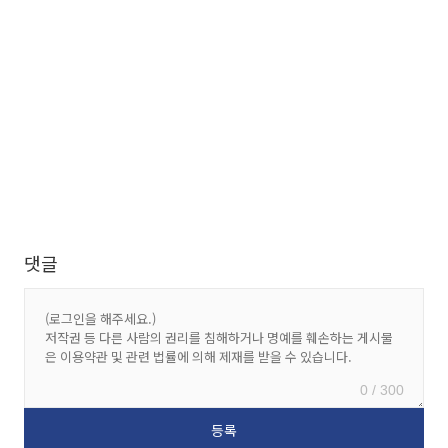
댓글
0 / 300