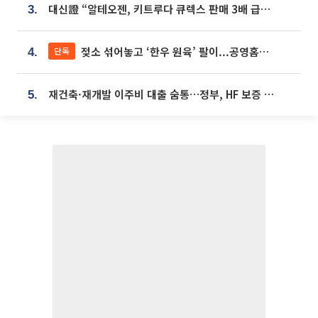
대신證 “알테오젠, 키트루다 큐렉스 판매 3배 급증…목표가 41만원 상향”
3.
젖소 섞어놓고 ‘한우 원육’ 팔이...공영홈쇼핑 표기·검증 구멍
단독
4.
재건축·재개발 이주비 대출 숨통…정부, HF 보증 신설 추진
5.