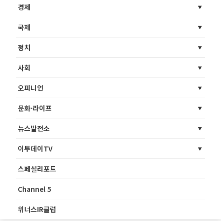
경제
국제
정치
사회
오피니언
문화·라이프
뉴스발전소
이투데이TV
스페셜리포트
Channel 5
위너스IR클럽