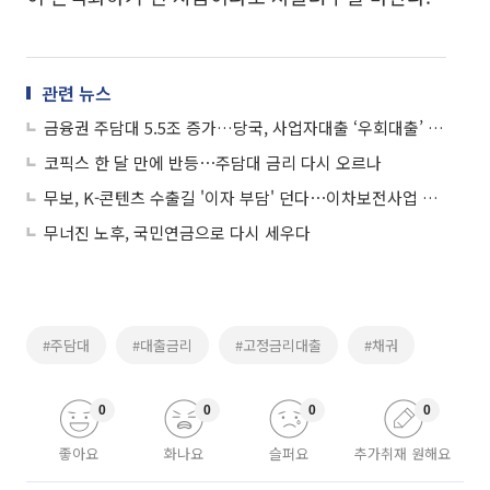
관련 뉴스
금융권 주담대 5.5조 증가…당국, 사업자대출 ‘우회대출’ 정조준
코픽스 한 달 만에 반등⋯주담대 금리 다시 오르나
무보, K-콘텐츠 수출길 '이자 부담' 던다⋯이차보전사업 1호 지원 개시
무너진 노후, 국민연금으로 다시 세우다
#주담대
#대출금리
#고정금리대출
#채궈
0
0
0
0
좋아요
화나요
슬퍼요
추가취재 원해요