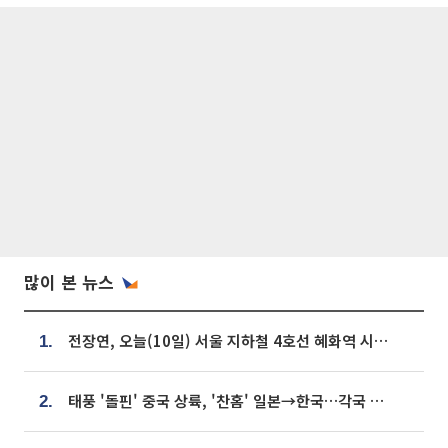
많이 본 뉴스
전장연, 오늘(10일) 서울 지하철 4호선 혜화역 시위…1호선 용산역 무정차
1.
태풍 '돌핀' 중국 상륙, '찬홈' 일본→한국…각국 기상청 예상 경로는?
2.