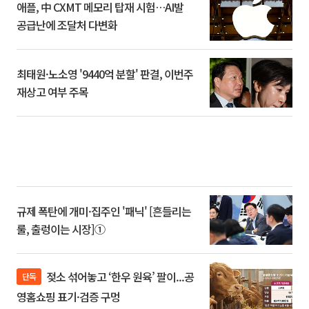
애플, 中 CXMT 메모리 탑재 시험…AI발
공급난에 조달처 다변화
최태원·노소영 '9440억 분할' 판결, 이번주
재상고 여부 주목
규제 폭탄에 개미·집주인 '패닉' [흔들리는
룰, 출렁이는 시장]①
젖소 섞어놓고 ‘한우 원육’ 팔이...공
단독
영홈쇼핑 표기·검증 구멍