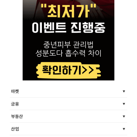
마켓
금융
부동산
산업