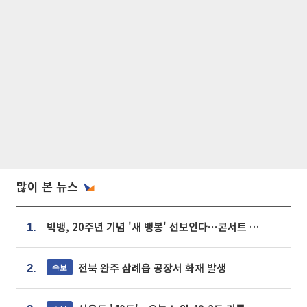
많이 본 뉴스
빅뱅, 20주년 기념 '새 뱅봉' 선보인다⋯콘서트 앞두고 팝업 개최
1.
전북 완주 삼례읍 공장서 화재 발생
속보
2.