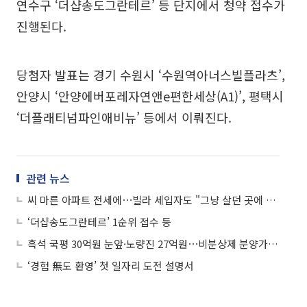
연수구 ‘더샵송도그란테르’ 등 단지에서 청약 접수가
진행된다.
당첨자 발표는 경기 수원시 ‘수원역아너스빌플라츠’,
안양시 ‘안양에버포레자연앤e편한세상(A1)’, 평택시
‘더플래티넘파인애비뉴’ 등에서 이뤄진다.
관련 뉴스
씨 마른 아파트 전세에⋯빌라 세입자도 "그냥 살던 곳에 버티자"
‘더샵송도그란테르’ 1순위 접수 등
흑석 국평 30억원 눈앞·노량진 27억원⋯비분상제 분양가 질주
‘경험 無도 환영’ 첫 일자리 도전 설명서