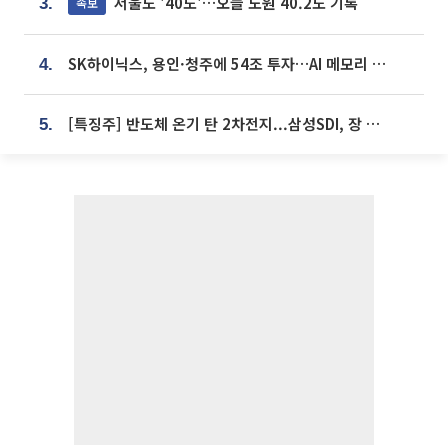
서울도 '40도'…오늘 노원 40.2도 기록
속보
3.
SK하이닉스, 용인·청주에 54조 투자…AI 메모리 생산기지 키운다
4.
[특징주] 반도체 온기 탄 2차전지...삼성SDI, 장 초반 7% 넘게 껑충
5.