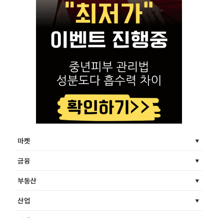
마켓
금융
부동산
산업