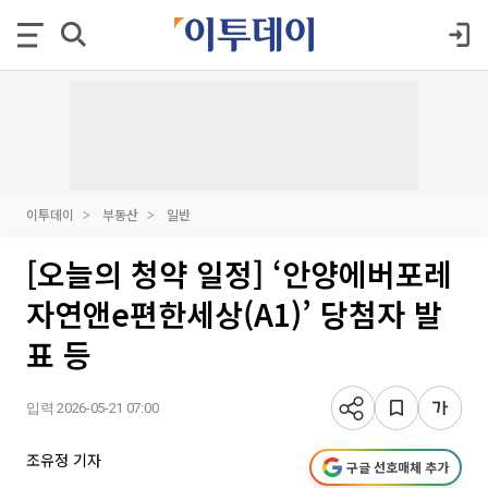
이투데이
부동산
일반
[오늘의 청약 일정] ‘안양에버포레
자연앤e편한세상(A1)’ 당첨자 발
표 등
입력 2026-05-21 07:00
조유정 기자
구글 선호매체 추가