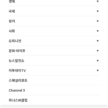
경제
국제
정치
사회
오피니언
문화·라이프
뉴스발전소
이투데이TV
스페셜리포트
Channel 5
위너스IR클럽