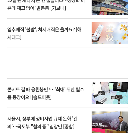
22일 만에 다시 문 연 홈플러스…정상화 바
쁜데 재고 없어 ‘발동동’[가보니]
입추매직 '불발', 처서매직은 올까요? [해
시태그]
콘서트 갈 때 응원봉만?⋯'최애' 위한 필수
품 등장이오! [솔드아웃]
서울시, 정부에 정비사업 규제 완화 '건
의'⋯국토부 "협의 중" 입장만 [종합]