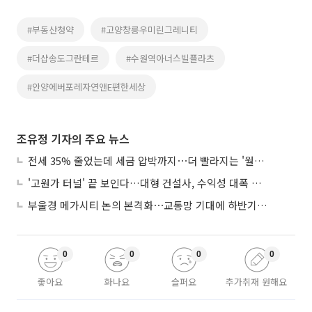
#부동산청약
#고양창릉우미린그레니티
#더샵송도그란테르
#수원역아너스빌플라츠
#안양에버포레자연앤E편한세상
조유정 기자의 주요 뉴스
전세 35% 줄었는데 세금 압박까지⋯더 빨라지는 '월세화'
'고원가 터널' 끝 보인다…대형 건설사, 수익성 대폭 개선
부울경 메가시티 논의 본격화⋯교통망 기대에 하반기 분양시장 '주목'
0
0
0
0
좋아요
화나요
슬퍼요
추가취재 원해요