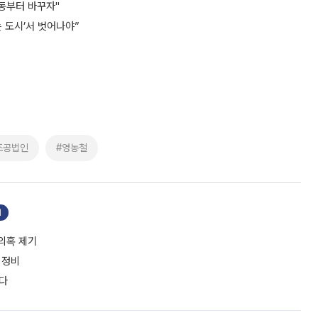
동부터 바꾸자"
는 도시’서 벗어나야”
조공법인
#영농철
기
 의혹 제기
 정비
든다