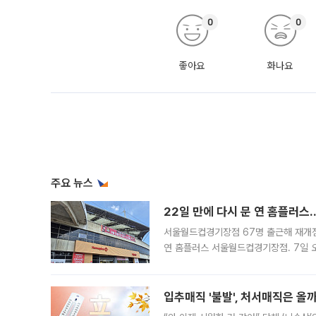
0
0
좋아요
화나요
주요 뉴스
22일 만에 다시 문 연 홈플러스
서울월드컵경기장점 67명 출근해 재개점 
연 홈플러스 서울월드컵경기장점. 7일 
우유, 과일 같은 신선식품이 차근차근 자
입추매직 '불발', 처서매직은 올