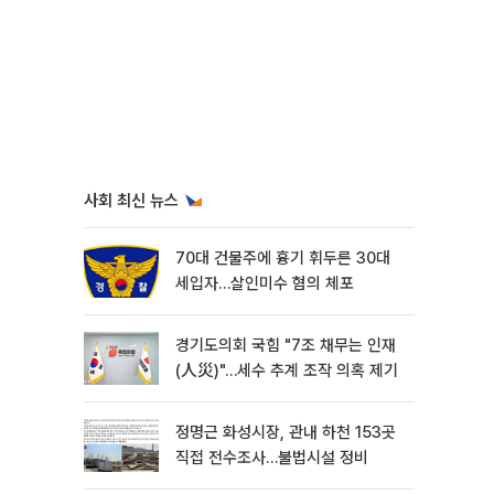
사회 최신 뉴스
70대 건물주에 흉기 휘두른 30대
세입자…살인미수 혐의 체포
경기도의회 국힘 "7조 채무는 인재
(人災)"…세수 추계 조작 의혹 제기
정명근 화성시장, 관내 하천 153곳
직접 전수조사…불법시설 정비