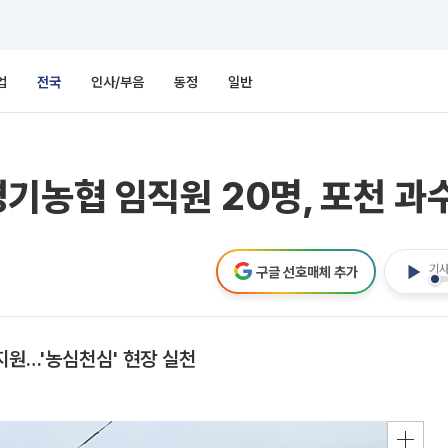
업
전국
인사/부음
동정
일반
기농협 임직원 20명, 포천 과
기사
구글 선호매체 추가
지원…'농심천심' 현장 실천