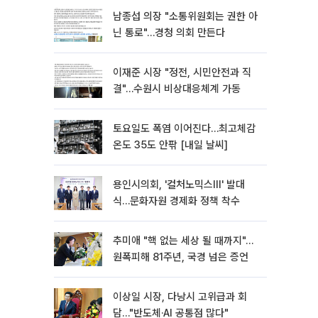
남종섭 의장 "소통위원회는 권한 아
닌 통로"…경청 의회 만든다
이재준 시장 "정전, 시민안전과 직
결"…수원시 비상대응체계 가동
토요일도 폭염 이어진다…최고체감
온도 35도 안팎 [내일 날씨]
용인시의회, '컬처노믹스Ⅲ' 발대
식…문화자원 경제화 정책 착수
추미애 "핵 없는 세상 될 때까지"…
원폭피해 81주년, 국경 넘은 증언
이상일 시장, 다낭시 고위급과 회
담…"반도체·AI 공통점 많다"