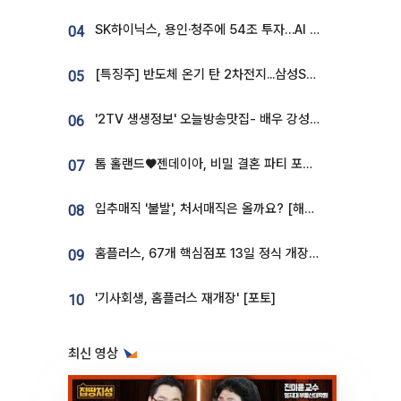
SK하이닉스, 용인·청주에 54조 투자…AI 메모리 생산기지 키운다
04
[특징주] 반도체 온기 탄 2차전지...삼성SDI, 장 초반 7% 넘게 껑충
05
'2TV 생생정보' 오늘방송맛집- 배우 강성진 단골! 쌀국수ㆍ푸팟퐁 커리 맛집 '블○○○'
06
톰 홀랜드♥젠데이아, 비밀 결혼 파티 포착⋯호텔 대관비만 9억
07
입추매직 '불발', 처서매직은 올까요? [해시태그]
08
홈플러스, 67개 핵심점포 13일 정식 개장…영업 재개 속도
09
'기사회생, 홈플러스 재개장' [포토]
10
최신 영상