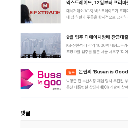
넥스트레이드, 12일부터 프리마
대체거래소(ATS) 넥스트레이드가 프리
내 상·하한가 주문을 한시적으로 금지하
가 체결 사례와 관련해 설명자료를 내고
9월 입주 디에이치방배 잔금대출
KB·신한·하나 각각 1000억 배정…우
조정 9월 입주를 앞둔 서울 서초구 ‘디
은행과 NH농협은행도 대출 취급을 검토
민은행
논란의 'Busan is Go
단독
박형준 전 부산시장 재임 당시 추진된 부산
용산 대통령실 상징체계(CI) 개발에 참
도시브랜드 사업이 공개 이후 시민 공감
댓글