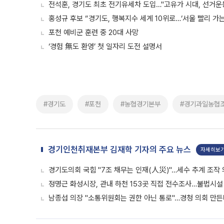
전석훈, 경기도 최초 전기유세차 도입…"고유가 시대, 선거운
홍성규 후보 “경기도, 행복지수 세계 10위로…‘서울 빨리 가
포천 예비군 훈련 중 20대 사망
‘경험 無도 환영’ 첫 일자리 도전 설명서
#경기도
#포천
#농협경기본부
#경기과일농협
경기인천취재본부 김재학 기자의 주요 뉴스
자세히보
경기도의회 국힘 "7조 채무는 인재(人災)"…세수 추계 조작
정명근 화성시장, 관내 하천 153곳 직접 전수조사…불법시설
남종섭 의장 "소통위원회는 권한 아닌 통로"…경청 의회 만