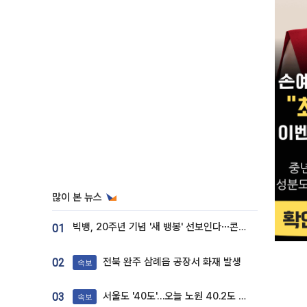
많이 본 뉴스
빅뱅, 20주년 기념 '새 뱅봉' 선보인다⋯콘서트 앞두고 팝업 개최
01
전북 완주 삼례읍 공장서 화재 발생
02
속보
서울도 '40도'…오늘 노원 40.2도 기록
03
속보