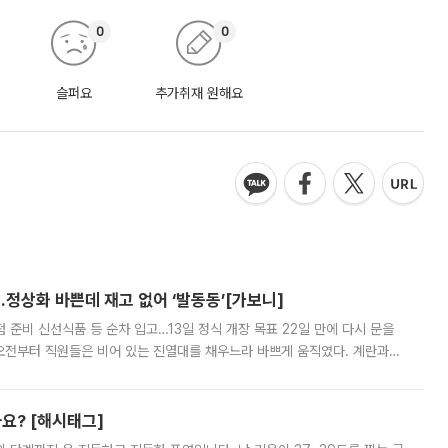
0
0
슬퍼요
추가취재 원해요
…정상화 바쁜데 재고 없어 ‘발동동’[가보니]
준비 신선식품 등 순차 입고…13일 정식 개장 목표 22일 만에 다시 문을
오전부터 직원들은 비어 있는 진열대를 채우느라 바쁘게 움직였다. 계란과
리를 잡기 시작했지만, 매장 곳곳엔 여전히 텅 빈 매대가 먼저 눈에 들어왔
까요? [해시태그]