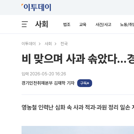
사회
법조
교육
사건/사고
노동/취
이투데이
사회
전국
비 맞으며 사과 솎았다…경
입력 2026-05-20 16:26
경기인천취재본부 김재학 기자
구독
영농철 인력난 심화 속 사과 적과·과원 정리 일손 