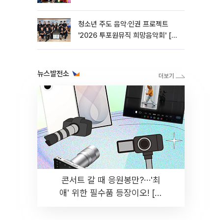
청소년 주도 음악·인권 프로젝트
'2026 투포원뮤직 희망음악회' [포
토]
뉴스발전소
콘서트 갈 때 응원봉만?⋯'최
애' 위한 필수품 등장이오! [솔
드아웃]