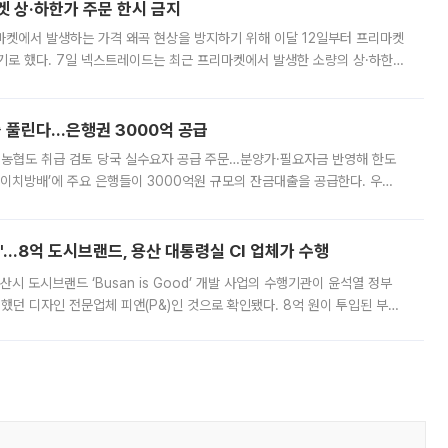
켓 상·하한가 주문 한시 금지
마켓에서 발생하는 가격 왜곡 현상을 방지하기 위해 이달 12일부터 프리마켓
기로 했다. 7일 넥스트레이드는 최근 프리마켓에서 발생한 소량의 상·하한
, 주문 오류로 인한 가격 급등락을 최소화하기 위한 비상 대응방안을 발표
 풀린다…은행권 3000억 공급
리·농협도 취급 검토 당국 실수요자 공급 주문…분양가·필요자금 반영해 한도
에이치방배’에 주요 은행들이 3000억원 규모의 잔금대출을 공급한다. 우리
하고 있어 향후 공급 규모가 늘어날 전망이다. 7일 금융권에 따르면 KB국
od'…8억 도시브랜드, 용산 대통령실 CI 업체가 수행
시 도시브랜드 ‘Busan is Good’ 개발 사업의 수행기관이 윤석열 정부
여했던 디자인 전문업체 피앤(P&)인 것으로 확인됐다. 8억 원이 투입된 부산
 부족과 디자인 정체성 논란에 휩싸였던 만큼, 사업 선정 과정과 결과물에