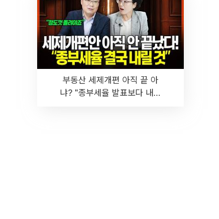
부동산 세제개편 아직 끝 아
냐? "종부세율 발표보다 내릴
것" 장기거주·양도세 전망 I 집
땅지성 I 김인만, 진미윤