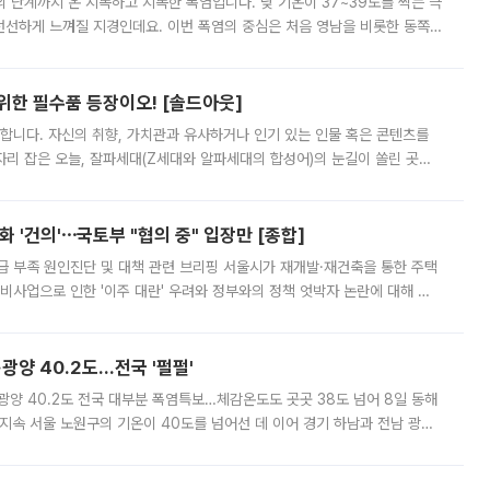
’의 단계까지 온 지독하고 지독한 폭염입니다. 낮 기온이 37~39도를 찍는 극
 선선하게 느껴질 지경인데요. 이번 폭염의 중심은 처음 영남을 비롯한 동쪽
 북서풍이 산맥을 넘어 영남 쪽으로 내려오면서 뜨겁고 건조해졌는데요.
 위한 필수품 등장이오! [솔드아웃]
합니다. 자신의 취향, 가치관과 유사하거나 인기 있는 인물 혹은 콘텐츠를
'가 자리 잡은 오늘, 잘파세대(Z세대와 알파세대의 합성어)의 눈길이 쏠린 곳은
리는 공연장. 응원봉만큼이나 눈에 띄는 게 있습니다. 공연이 시작되기
 '건의'⋯국토부 "협의 중" 입장만 [종합]
급 부족 원인진단 및 대책 관련 브리핑 서울시가 재개발·재건축을 통한 주택
비사업으로 인한 '이주 대란' 우려와 정부와의 정책 엇박자 논란에 대해 정
실장은 2031년까지 31만 가구 착공 목표에 차질이 없다는 입장이나,
·광양 40.2도…전국 '펄펄'
·광양 40.2도 전국 대부분 폭염특보…체감온도도 곳곳 38도 넘어 8일 동해
지속 서울 노원구의 기온이 40도를 넘어선 데 이어 경기 하남과 전남 광양
. 전국 대부분 지역에 폭염특보가 내려진 가운데 곳곳에서 39~40도 안팎