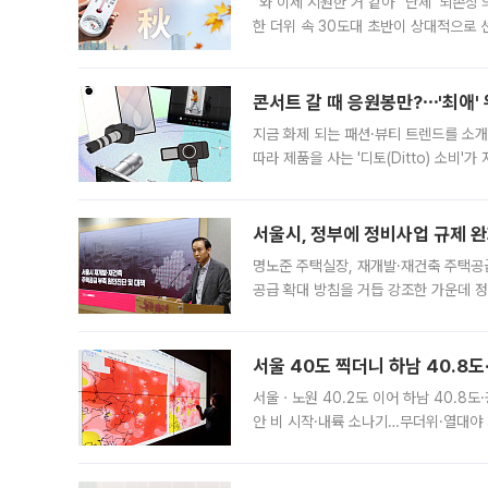
“와 이제 시원한 거 같아” 단체 ‘뇌손상
한 더위 속 30도대 초반이 상대적으로
지역에 있었습니다. 7월 말에는 서풍과
콘서트 갈 때 응원봉만?⋯'최애'
지금 화제 되는 패션·뷰티 트렌드를 소개
따라 제품을 사는 '디토(Ditto) 소비
어디일까요? 아이돌 콘서트 시작을 기다
서울시, 정부에 정비사업 규제 완화
명노준 주택실장, 재개발·재건축 주택공
공급 확대 방침을 거듭 강조한 가운데 정
면 반박하고 나섰다. 명노준 서울시 주택
서울 40도 찍더니 하남 40.8도
서울ㆍ노원 40.2도 이어 하남 40.8도
안 비 시작·내륙 소나기…무더위·열대야 
에서도 40도를 웃도는 기온이 관측됐다
의 극심한