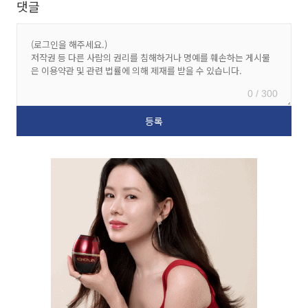
댓글
0 / 300