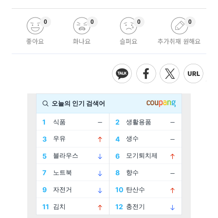
0
0
0
0
좋아요
화나요
슬퍼요
추가취재 원해요