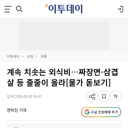
이투데이
산업
유통
계속 치솟는 외식비…짜장면·삼겹
살 등 줄줄이 올라[물가 돋보기]
입력 2026-05-20 16:01
연희진 기자
구글 선호매체 추가