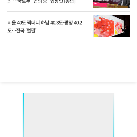
의'⋯국토부 "협의 중" 입장만 [종합]
서울 40도 찍더니 하남 40.8도·광양 40.2
도…전국 '펄펄'