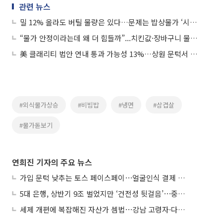
관련 뉴스
밀 12% 올라도 버틸 물량은 있다…문제는 밥상물가 ‘시차 충격’
“물가 안정이라는데 왜 더 힘들까”...치킨값·장바구니 물가 안 내려가는 이유
美 클래리티 법안 연내 통과 가능성 13%…상원 문턱서 제동
#외식물가상승
#비빔밥
#냉면
#삼겹살
#물가돋보기
연희진 기자의 주요 뉴스
가입 문턱 낮추는 토스 페이스페이⋯얼굴인식 결제 확산 속도낸다
5대 은행, 상반기 9조 벌었지만 ‘건전성 뒷걸음’⋯중기대출 문턱 높아지나
세제 개편에 복잡해진 자산가 셈법⋯강남 고령자·다주택자 ‘자산재편 고심’