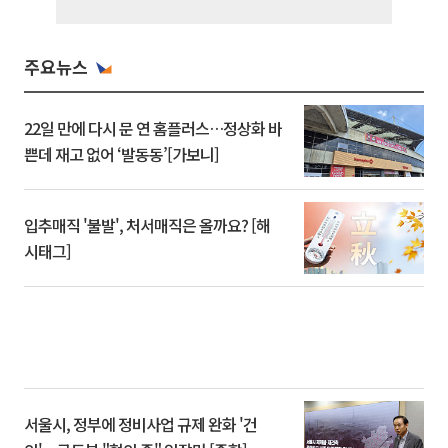
주요뉴스
22일 만에 다시 문 연 홈플러스…정상화 바
쁜데 재고 없어 ‘발동동’[가보니]
입추매직 '불발', 처서매직은 올까요? [해
시태그]
서울시, 정부에 정비사업 규제 완화 '건