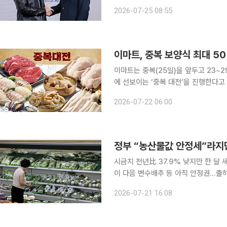
동차, 로봇, 클라우드, 대규모언어모델
2026-07-25 08:55
황금시대"라고 평가했고, 이 대통령은 
이마트, 중복 보양식 최대 50
이마트는 중복(25일)을 앞두고 23~2
에 선보이는 ‘중복 대전’을 진행한다고 22일 밝혔다. 우선 국내산 생닭인 
숙’은 각각 3627원, 9748원에 선
2026-07-22 06:00
할인한다. 집에서 간편하게 먹을 수 
정부 “농산물값 안정세”라지
시금치 전년比 37.9% 낮지만 한 달
이 다음 변수배추 등 아직 안정권…출하 감소 땐 8월 가격 
시금치가 최근 한 달 사이에는 20% 
2026-07-21 16:08
과 비교하면 상승세로 돌아섰다. 정부