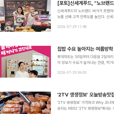
신세계푸드의 노브랜드 버거가 프랜차이
뉴를 선봬 고객 만족도를 높인다. 신세계푸드는 29일 서울 마포구 노브랜드 버거 홍대점 팝업스토
어에서 신제품 버크셔K 카츠와 버크셔
2026-07-29 11:48
부한 육즙과 쫄깃한 식감이 특징인 프
집밥 수요 높아지는 여름방학 
롯데마트는 30일부터 다음달 2일까지 
아 장보기 수요가 늘어나는 만큼, 먹
설명이다. 먼저 국산 연두사과(4~8입‧봉) 행사카드 결제 시 4000원 할인 등 과일 할인 혜택을 만
2026-07-29 06:00
나볼 수 있다. 채소도 농림축산식품부
'2TV 생생정보' 가격파괴 Why 코너에서
송되는 KBS2 '2TV 생생정보'에서는