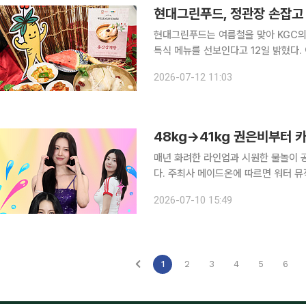
현대그린푸드, 정관장 손잡고 
현대그린푸드는 여름철을 맞아 KGC의
특식 메뉴를 선보인다고 12일 밝혔다. 이번 협업은 이달 13일부터 8월 말까지 진행된다. 현대그린
푸드는 홍삼삼계탕, 홍삼삼겹살 간장조
2026-07-12 11:03
48㎏→41㎏ 권은비부터 카
매년 화려한 라인업과 시원한 물놀이 
다. 주최사 메이드온에 따르면 워터 뮤직 페스티벌 ‘워터밤 서울 2026’은 이달 24일부터 26일까
지 경기 고양시 일산 킨텍스 야외 글로벌 스테이지에서 
2026-07-10 15:49
이영지, 키스 오브 라이프(KISS OF LI
1
2
3
4
5
6