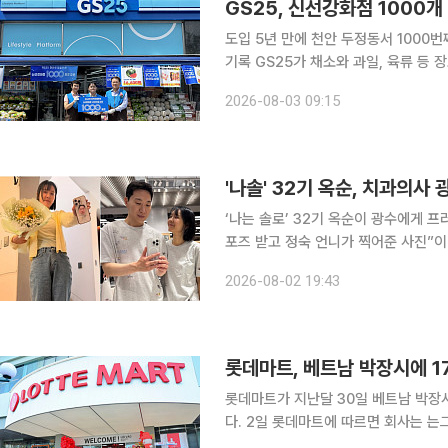
GS25, 신선강화점 1000개
도입 5년 만에 천안 두정동서 1000번
기록 GS25가 채소와 과일, 육류 등 장보기 상품을 확대한 신선강화형 매장 1000호점을 열었다.
2021년 처음 도입한 지 5년 만이다.
2026-08-03 09:15
상 높았고, 올해 상반기 신선식품 매출
'나솔' 32기 옥순, 치과의
‘나는 솔로’ 32기 옥순이 광수에게 프러포즈를 받았다. 1일 옥순은 
포즈 받고 정숙 언니가 찍어준 사진”이라는 글
꽃다발과 광수의 사진이 붙은 휴대전화
2026-08-02 19:43
롯데마트가 지난달 30일 베트남 박장시
다. 2일 롯데마트에 따르면 회사는 는그동안 호찌민시 등 베트남 남부를 중심으로 점포망을 구축했
고 베트남 북부에선 수도 하노이 내 2