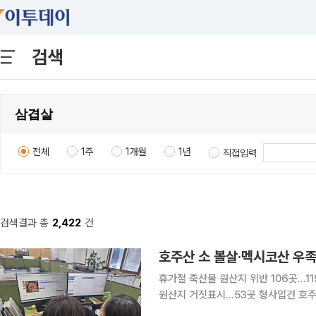
검색
전체
1주
1개월
1년
직접입력
검색결과 총
2,422
건
호주산 소 볼살·멕시코산 우족
휴가철 축산물 원산지 위반 106곳…1
원산지 거짓표시…53곳 형사입건 호주산 소 볼살과 멕시코산 우족, 미국산 우스지를 넣은 곰탕·도
가니탕이 ‘국내산 한우’로 둔갑해 4