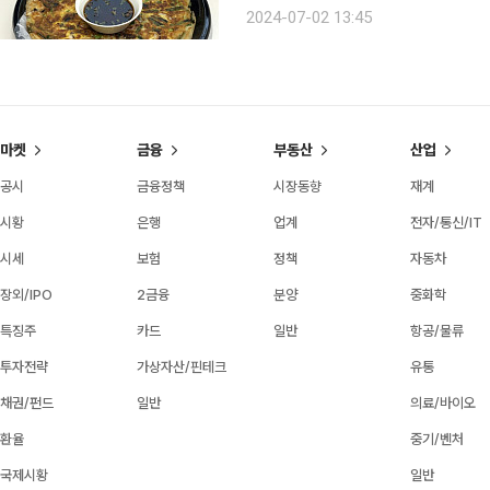
한 향과 바삭바삭한 식감은 사람들의 
2024-07-02 13:45
짝꿍이 있다. 한국 전통주의 한 종류인
마켓
금융
부동산
산업
공시
금융정책
시장동향
재계
시황
은행
업계
전자/통신/IT
시세
보험
정책
자동차
장외/IPO
2금융
분양
중화학
특징주
카드
일반
항공/물류
투자전략
가상자산/핀테크
유통
채권/펀드
일반
의료/바이오
환율
중기/벤처
국제시황
일반