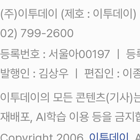
(주)이투데이 (제호 : 이투데이
02) 799-2600
등록번호 : 서울아00197 ㅣ 등록일
발행인 : 김상우 ㅣ 편집인 : 
이투데이의 모든 콘텐츠(기사)는
재배포, AI학습 이용 등을 금지
Copyright 2006.
이투데이
.