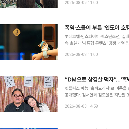
2026-08-09 11:00
삼겹살을 국내산으로 표시하거나 캐나
폭염·스콜이 부른 ‘인도어 호
롯데호텔·인스파이어·웨스틴조선, 실내
속 호텔가 '체류형 콘텐츠' 경쟁 과열 연일 35도를 웃도는 폭염에 예측하기 어려운 스콜성 폭우까지
이어지면서 호텔업계가 '인도어(Indoo
2026-08-08 11:00
웰니스 프로그램 등을 결합한 체류형 
“DM으로 삼겹살 먹자”…‘흑
넷플릭스 예능 ‘흑백요리사’로 이름을 
공개했다. 김서연과 김도윤은 지난달 30일 스튜디오슬램 공식 유튜브 채널에 공개된 웹예능 ‘사얼
빡’ 1화에 함께 출연해 첫 만남부터 SNS
2026-08-03 14:58
송에서 “4년 정도 만난 남자친구가 있