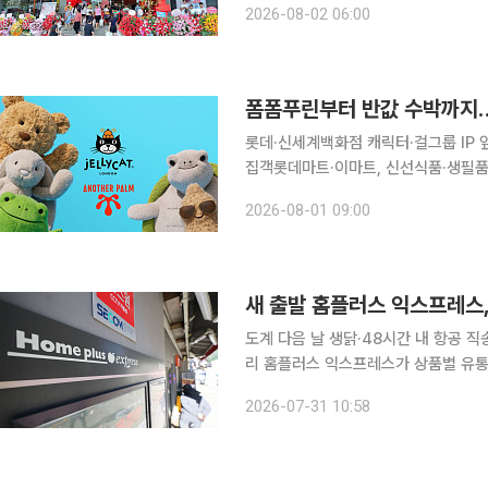
2026-08-02 06:00
심이던 출점 범위를 주변 주요 도시까지
폼폼푸린부터 반값 수박까지…
롯데·신세계백화점 캐릭터·걸그룹 IP
집객롯데마트·이마트, 신선식품·생필품 ‘반값 경쟁’ 맞불 유통가가
팝업, 할인 행사를 앞세워 치열한 경쟁
2026-08-01 09:00
활용한 팬덤 마케팅에 집중하고 대형
새 출발 홈플러스 익스프레스,
도계 다음 날 생닭·48시간 내 항공 
리 홈플러스 익스프레스가 상품별 유통·숙성 기간을 관리하고 근거리 배송망을 연계해 신선식품 경
쟁력 강화에 나선다. 홈플러스 익스프레스는 다음달 5일까지 전국 매장에서 신선식품 행사 '기다림
2026-07-31 10:58
끝! 신선함 시작!'을 진행한다고 31일