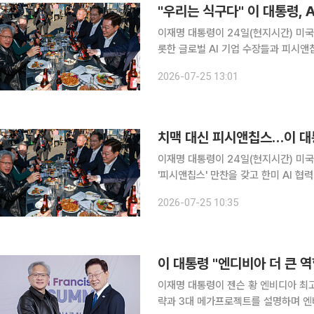
"우리는 식구다" 이 대통령, A
이재명 대통령이 24일(현지시간) 미국
롯한 글로벌 AI 기업 수장들과 피시앤
이 "가족은 함께 밥을 먹는 사람"이라며
2026-07-25 13:01
는 가족이군요(We are family)"라
치맥 대신 피시앤칩스…이 대통
이재명 대통령이 24일(현지시간) 미국
'피시앤칩스' 만찬을 갖고 한미 AI 협력 강화에 나선다. 청와대에 따르
란시스코의 AI 연구자와 시민들이 즐겨
2026-07-25 10:35
다. 이날 만찬에는 젠슨 황 엔비디아 C
이재명 대통령이 젠슨 황 엔비디아 최고
략과 3대 메가프로젝트를 설명하며 엔