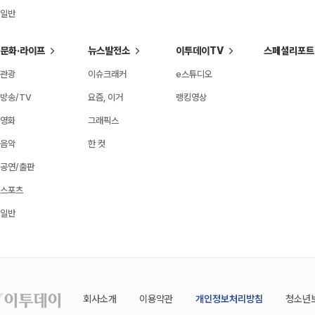
일반
문화·라이프
뉴스발전소
이투데이TV
스페셜리포트
관광
이슈크래커
e스튜디오
방송/TV
요즘, 이거
랭킹영상
영화
그래픽스
음악
한 컷
공연/출판
스포츠
일반
회사소개
이용약관
개인정보처리방침
청소년