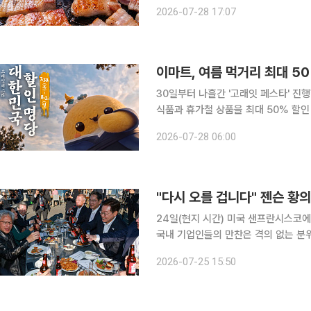
법을 알아본다. 경기 고양, 덕양구, 신원동, 삼송역 맛집으로 알려진 이곳에서는 저렴한 가격으로 삼
2026-07-28 17:07
겹살을 맛볼 수 있어 '가성비 맛집'으
이마트, 여름 먹거리 최대 50
30일부터 나흘간 '고래잇 페스타' 진행행사카드 
식품과 휴가철 상품을 최대 50% 할인 판매한다. 이마트는 30일부터 다음달 
타'를 진행한다고 밝혔다. 제주 생은갈
2026-07-28 06:00
등을 할인한다. 제주 생은갈치는 신세
"다시 오를 겁니다" 젠슨 황
24일(현지 시간) 미국 샌프란시스코에
국내 기업인들의 만찬은 격의 없는 분위기 속에서 진행됐다. 
에서 당시 만찬 분위기를 전하며 참석자
2026-07-25 15:50
도체 협력은 물론 한국 경제와 증시 등