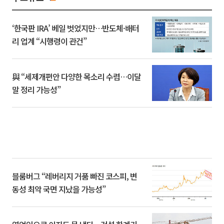
‘한국판 IRA’ 베일 벗었지만…반도체·배터
리 업계 “시행령이 관건”
與 “세제개편안 다양한 목소리 수렴…이달
말 정리 가능성”
블룸버그 “레버리지 거품 빠진 코스피, 변
동성 최악 국면 지났을 가능성”