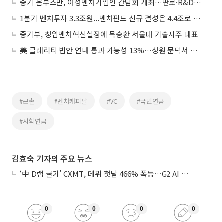
중기 옴부즈만, 여성벤처기업인 간담회 개최…판로·R&D 애로 청취
1분기 벤처투자 3.3조원...벤처펀드 신규 결성은 4.4조로 역대 최대
중기부, 창업벤처혁신실장에 목승환 서울대 기술지주 대표
美 클래리티 법안 연내 통과 가능성 13%…상원 문턱서 제동
#큰손
#벤처캐피탈
#VC
#국민연금
#사학연금
김효숙 기자의 주요 뉴스
‘中 D램 굴기’ CXMT, 데뷔 첫날 466% 폭등…G2 AI 패권 ‘쩐의 전쟁’
0
0
0
0