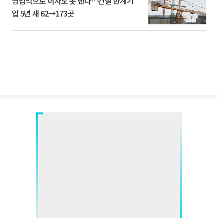
영업익으로 이자도 못 낸다…건설 한계기
업 5년 새 62→173곳