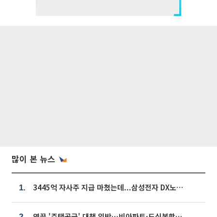
많이 본 뉴스
3445억 자사주 지급 마쳤는데...삼성전자 DX노조, 뒤늦은 '떼쓰기 집회'
1.
영끌 '주택공급' 대책 임박⋯비아파트·도심복합까지 총동원
2.