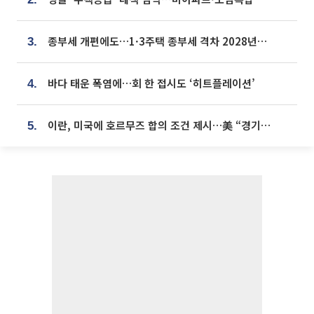
종부세 개편에도…1·3주택 종부세 격차 2028년부터 확대
3.
바다 태운 폭염에…회 한 접시도 ‘히트플레이션’
4.
이란, 미국에 호르무즈 합의 조건 제시…美 “경기 아직 안 끝나” [종합]
5.