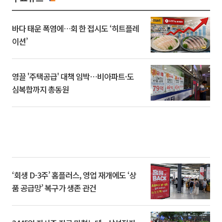
바다 태운 폭염에…회 한 접시도 ‘히트플레
이션’
영끌 '주택공급' 대책 임박⋯비아파트·도
심복합까지 총동원
‘회생 D-3주’ 홈플러스, 영업 재개에도 ‘상
품 공급망’ 복구가 생존 관건