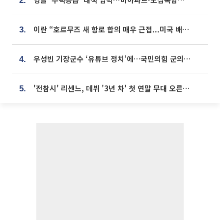
2.
이란 “호르무즈 새 항로 합의 매우 근접...미국 배상 먼저”
3.
우성빈 기장군수 ‘유튜브 정치’에…국민의힘 군의원들 집단 반발
4.
'전참시' 리센느, 데뷔 '3년 차' 첫 연말 무대 오른다⋯"그동안 섭외 안 와"
5.