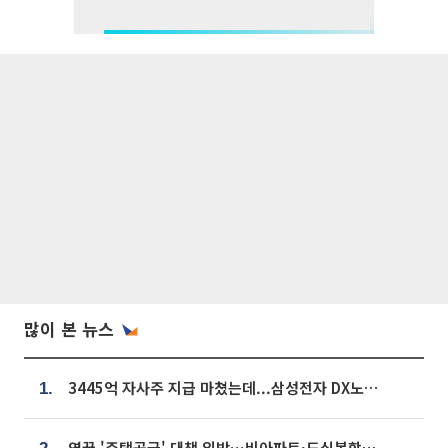
많이 본 뉴스
3445억 자사주 지급 마쳤는데...삼성전자 DX노조, 뒤늦은 '떼쓰기 집회'
1.
영끌 '주택공급' 대책 임박⋯비아파트·도심복합까지 총동원