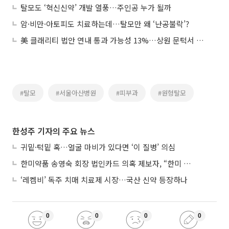
탈모도 ‘혁신신약’ 개발 열풍…주인공 누가 될까
암·비만·아토피도 치료하는데…탈모만 왜 ‘난공불락’?
美 클래리티 법안 연내 통과 가능성 13%…상원 문턱서 제동
#탈모
#서울아산병원
#피부과
#원형탈모
한성주 기자의 주요 뉴스
귀밑·턱밑 혹…얼굴 마비가 있다면 ‘이 질병’ 의심
한미약품 송영숙 회장 법인카드 의혹 제보자, “한미 잘 되기 바라는 마음”
‘레켐비’ 독주 치매 치료제 시장…국산 신약 등장하나
0
0
0
0