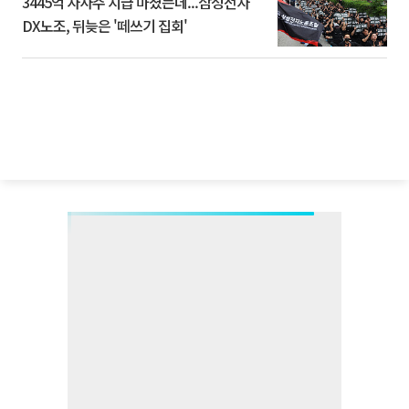
3445억 자사주 지급 마쳤는데...삼성전자
DX노조, 뒤늦은 '떼쓰기 집회'