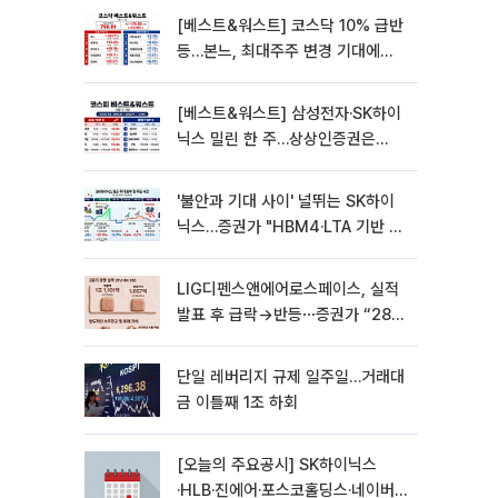
[베스트&워스트] 코스닥 10% 급반
등…본느, 최대주주 변경 기대에
270% 폭등
[베스트&워스트] 삼성전자·SK하이
닉스 밀린 한 주…상상인증권은
85% 급등
'불안과 기대 사이' 널뛰는 SK하이
닉스…증권가 "HBM4·LTA 기반 펀
터멘털 견고"
LIG디펜스앤에어로스페이스, 실적
발표 후 급락→반등⋯증권가 “28년
까지 튼튼”
단일 레버리지 규제 일주일…거래대
금 이틀째 1조 하회
[오늘의 주요공시] SK하이닉스
·HLB·진에어·포스코홀딩스·네이버·