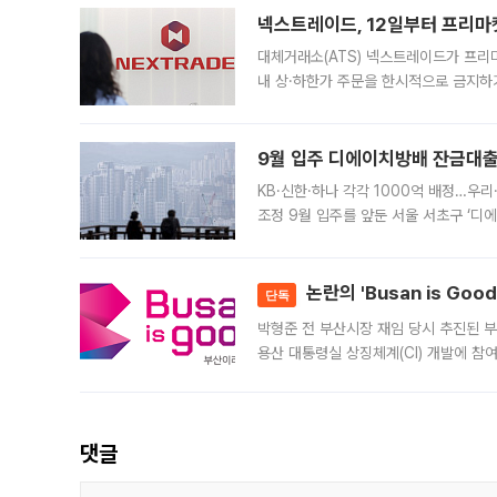
넥스트레이드, 12일부터 프리마
대체거래소(ATS) 넥스트레이드가 프리
내 상·하한가 주문을 한시적으로 금지하
가 체결 사례와 관련해 설명자료를 내고
9월 입주 디에이치방배 잔금대출
KB·신한·하나 각각 1000억 배정…우
조정 9월 입주를 앞둔 서울 서초구 ‘디
은행과 NH농협은행도 대출 취급을 검토
민은행
논란의 'Busan is Go
단독
박형준 전 부산시장 재임 당시 추진된 부산
용산 대통령실 상징체계(CI) 개발에 참
도시브랜드 사업이 공개 이후 시민 공감
댓글