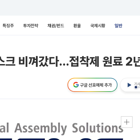
특징주
투자전략
채권/펀드
환율
국제시황
일반
리스크 비껴갔다…접착제 원료 2
기사
구글 선호매체 추가