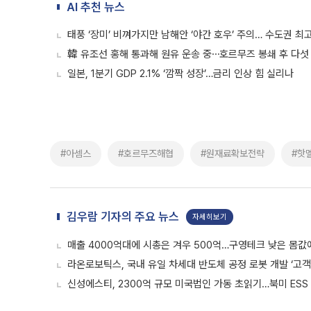
AI 추천 뉴스
태풍 ‘장미’ 비껴가지만 남해안 ‘야간 호우’ 주의… 수도권 최고
韓 유조선 홍해 통과해 원유 운송 중⋯호르무즈 봉쇄 후 다섯
일본, 1분기 GDP 2.1% ‘깜짝 성장’…금리 인상 힘 실리나
#아셈스
#호르무즈해협
#원재료확보전략
#핫
김우람 기자의 주요 뉴스
자세히보기
매출 4000억대에 시총은 겨우 500억…구영테크 낮은 몸값
라온로보틱스, 국내 유일 차세대 반도체 공정 로봇 개발 ‘고객
신성에스티, 2300억 규모 미국법인 가동 초읽기…북미 ESS