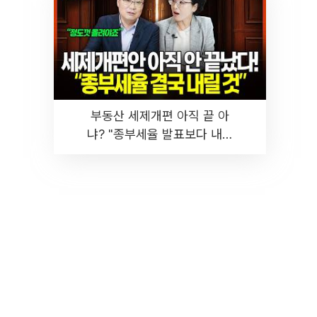
부동산 세제개편 아직 끝 아
냐? "종부세율 발표보다 내릴
것" 장기거주·양도세 전망 I 집
땅지성 I 김인만, 진미윤