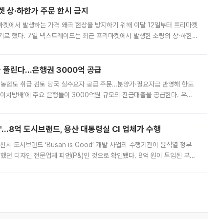
켓 상·하한가 주문 한시 금지
마켓에서 발생하는 가격 왜곡 현상을 방지하기 위해 이달 12일부터 프리마켓
기로 했다. 7일 넥스트레이드는 최근 프리마켓에서 발생한 소량의 상·하한
, 주문 오류로 인한 가격 급등락을 최소화하기 위한 비상 대응방안을 발표
 풀린다…은행권 3000억 공급
리·농협도 취급 검토 당국 실수요자 공급 주문…분양가·필요자금 반영해 한도
에이치방배’에 주요 은행들이 3000억원 규모의 잔금대출을 공급한다. 우리
하고 있어 향후 공급 규모가 늘어날 전망이다. 7일 금융권에 따르면 KB국
od'…8억 도시브랜드, 용산 대통령실 CI 업체가 수행
시 도시브랜드 ‘Busan is Good’ 개발 사업의 수행기관이 윤석열 정부
여했던 디자인 전문업체 피앤(P&)인 것으로 확인됐다. 8억 원이 투입된 부산
 부족과 디자인 정체성 논란에 휩싸였던 만큼, 사업 선정 과정과 결과물에