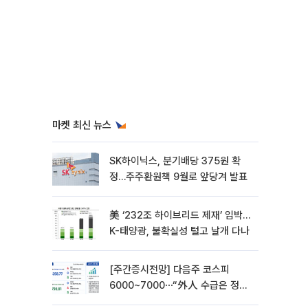
마켓 최신 뉴스
SK하이닉스, 분기배당 375원 확
정…주주환원책 9월로 앞당겨 발표
美 ‘232조 하이브리드 제재’ 임박…
K-태양광, 불확실성 털고 날개 다나
[주간증시전망] 다음주 코스피
6000~7000⋯“外人 수급은 정책
이 변수”