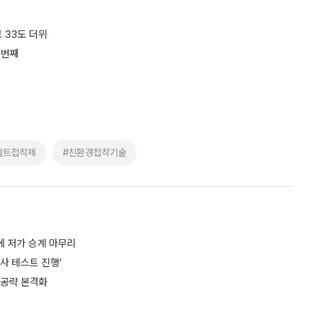
 33도 더위
 번째
멜트접착제
#친환경접착기술
에 저가 승계 마무리
사 테스트 진행’
 공략 본격화