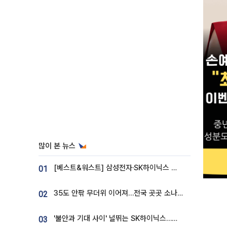
많이 본 뉴스
[베스트&워스트] 삼성전자·SK하이닉스 밀린 한 주…상상인증권은 85% 급등
01
35도 안팎 무더위 이어져…전국 곳곳 소나기 [오늘 날씨]
02
'불안과 기대 사이' 널뛰는 SK하이닉스…증권가 "HBM4·LTA 기반 펀터멘털 견고"
03