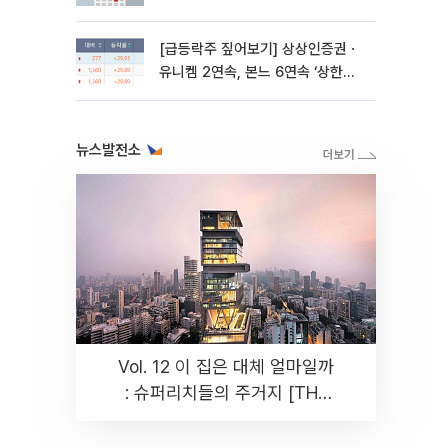
대우건설 등
[급등락주 짚어보기] 상상인증권ㆍ
유니켐 2연속, 본느 6연속 ‘상한
가’⋯M&A 훈풍 분 증시
뉴스발전소
Vol. 12 이 집은 대체 얼마일까
: 슈퍼리치들의 주거지 [THE
RARE]