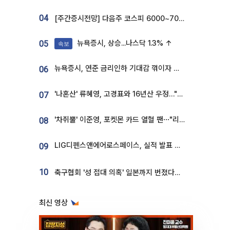
04
[주간증시전망] 다음주 코스피 6000~7000⋯“外人 수급은 정책이 변수”
뉴욕증시, 상승...나스닥 1.3% ↑
05
속보
뉴욕증시, 연준 금리인하 기대감 꺾이자 상승...S&P500 사상 최고치 [종합]
06
'나혼산' 류혜영, 고경표와 16년산 우정…"자취방서 부모님과 마주쳐"
07
'차쥐뿔' 이준영, 포켓몬 카드 열혈 팬⋯"리셀러 처단할 것"
08
LIG디펜스앤에어로스페이스, 실적 발표 후 급락→반등⋯증권가 “28년까지 튼튼”
09
10
축구협회 '성 접대 의혹' 일본까지 번졌다…日 심판 실명 공개
최신 영상