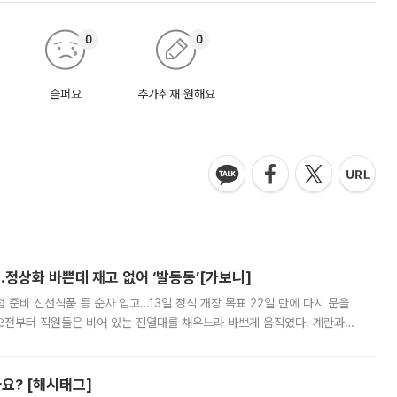
0
0
슬퍼요
추가취재 원해요
…정상화 바쁜데 재고 없어 ‘발동동’[가보니]
준비 신선식품 등 순차 입고…13일 정식 개장 목표 22일 만에 다시 문을
오전부터 직원들은 비어 있는 진열대를 채우느라 바쁘게 움직였다. 계란과
리를 잡기 시작했지만, 매장 곳곳엔 여전히 텅 빈 매대가 먼저 눈에 들어왔
까요? [해시태그]