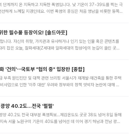
’의 단계까지 온 지독하고 지독한 폭염입니다. 낮 기온이 37~39도를 찍는 극
 선선하게 느껴질 지경인데요. 이번 폭염의 중심은 처음 영남을 비롯한 동쪽
 북서풍이 산맥을 넘어 영남 쪽으로 내려오면서 뜨겁고 건조해졌는데요.
 위한 필수품 등장이오! [솔드아웃]
합니다. 자신의 취향, 가치관과 유사하거나 인기 있는 인물 혹은 콘텐츠를
'가 자리 잡은 오늘, 잘파세대(Z세대와 알파세대의 합성어)의 눈길이 쏠린 곳은
리는 공연장. 응원봉만큼이나 눈에 띄는 게 있습니다. 공연이 시작되기
 '건의'⋯국토부 "협의 중" 입장만 [종합]
급 부족 원인진단 및 대책 관련 브리핑 서울시가 재개발·재건축을 통한 주택
비사업으로 인한 '이주 대란' 우려와 정부와의 정책 엇박자 논란에 대해 정
실장은 2031년까지 31만 가구 착공 목표에 차질이 없다는 입장이나,
·광양 40.2도…전국 '펄펄'
·광양 40.2도 전국 대부분 폭염특보…체감온도도 곳곳 38도 넘어 8일 동해
지속 서울 노원구의 기온이 40도를 넘어선 데 이어 경기 하남과 전남 광양
. 전국 대부분 지역에 폭염특보가 내려진 가운데 곳곳에서 39~40도 안팎