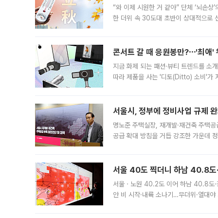
“와 이제 시원한 거 같아” 단체 ‘뇌손상
한 더위 속 30도대 초반이 상대적으로
지역에 있었습니다. 7월 말에는 서풍과
콘서트 갈 때 응원봉만?⋯'최애'
지금 화제 되는 패션·뷰티 트렌드를 소개
따라 제품을 사는 '디토(Ditto) 소비
어디일까요? 아이돌 콘서트 시작을 기다
서울시, 정부에 정비사업 규제 완화
명노준 주택실장, 재개발·재건축 주택공
공급 확대 방침을 거듭 강조한 가운데 정
면 반박하고 나섰다. 명노준 서울시 주택
서울 40도 찍더니 하남 40.8도
서울ㆍ노원 40.2도 이어 하남 40.8도
안 비 시작·내륙 소나기…무더위·열대야 
에서도 40도를 웃도는 기온이 관측됐다
의 극심한