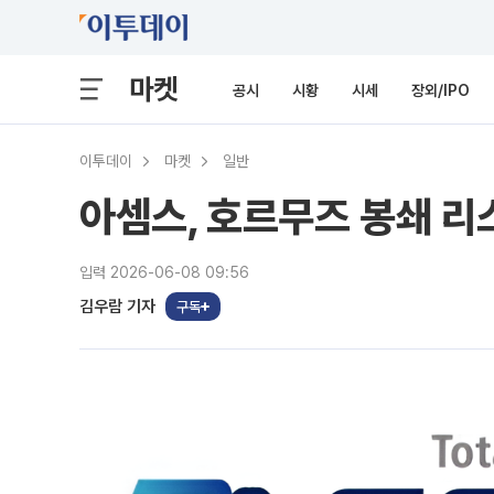
마켓
공시
시황
시세
장외/IPO
이투데이
마켓
일반
아셈스, 호르무즈 봉쇄 
입력 2026-06-08 09:56
김우람 기자
구독