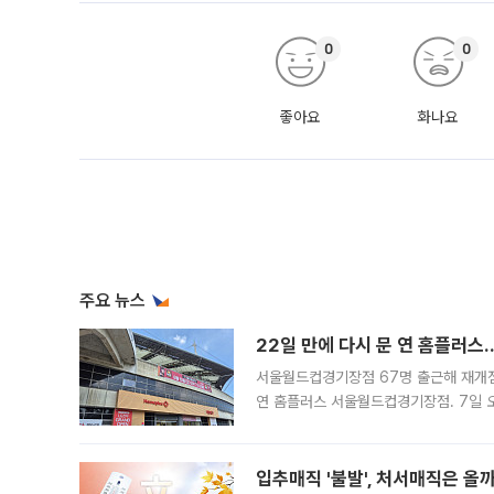
0
0
좋아요
화나요
주요 뉴스
22일 만에 다시 문 연 홈플러스
서울월드컵경기장점 67명 출근해 재개점 
연 홈플러스 서울월드컵경기장점. 7일 
우유, 과일 같은 신선식품이 차근차근 자
입추매직 '불발', 처서매직은 올