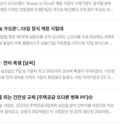
시 도시브랜드 ‘Busan is Good’ 개발 사업의 수행기관이 윤석열 정부
여했던 디자인 전문업체 피앤(P&)인 것으로 확인됐다. 8억 원이 투입된 부산
 부족과 디자인 정체성 논란에 휩싸였던 만큼, 사업 선정 과정과 결과물에
 가오픈’...13일 정식 개장 시험대
.직원들 현장 배치PB·일반상품 순차 입고에도 신선식품 수급 정상화는 과제최
 높일지 주목 홈플러스가 오늘(7일) 가오픈을 시작으로 13일 정식으로 재
직원들이 현장 배치되고, PB 상품과 함께 일반 상품 납품도 순차적으로 진행
ㆍ전라 폭염 [날씨]
 금요일인 7일 낮 기온이 최고 39도까지 오르며 폭염이 이어지겠다. 기상청
로 전국 대부분 지역의 기온이 평년보다 높겠다. 아침 최저기온은 22~27
 대부분 지역에 폭염특보가 발효된 가운데 최고체감온도는 35도 안팎까지 올라
줄 죄는 건전성 규제 [주택공급 또다른 병목 PF]①
발 사업장. 2023년 주택건설사업계획 승인을 받아 인허가를 마쳤지만 착공
에 들어갔고, 감정가 362억원인 이 사업장은 약 20% 할인된 288억원에
 현재는 4차 공매를 위한 조건 협의가 진행 중이다. 수도권의 주요 주거 배