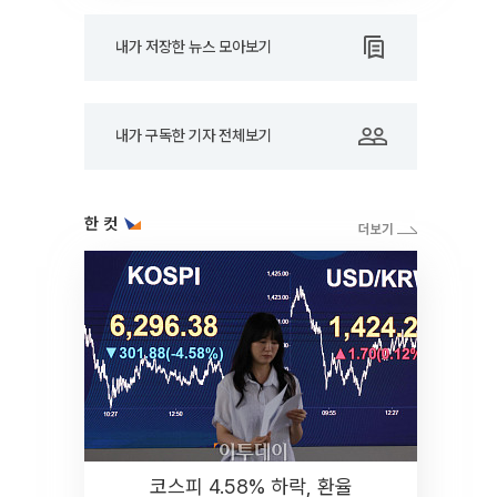
내가 저장한 뉴스 모아보기
내가 구독한 기자 전체보기
한 컷
코스피 4.58% 하락, 환율