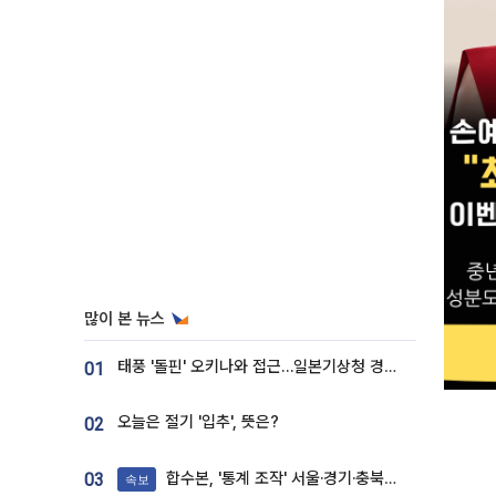
많이 본 뉴스
태풍 '돌핀' 오키나와 접근…일본기상청 경로 업데이트
01
오늘은 절기 '입추', 뜻은?
02
합수본, '통계 조작' 서울·경기·충북 선관위 등 추가 압수수색
03
속보