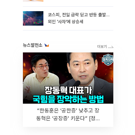
코스피, 전일 급락 딛고 반등 출발…
외인 '사자'에 상승세
뉴스발전소
“한동훈은 ‘공한증’ 낮추고 장
동혁은 ‘공장증’ 키운다” [정치
대학]