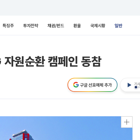
특징주
투자전략
채권/펀드
환율
국제시황
일반
G 자원순환 캠페인 동참
기사
구글 선호매체 추가