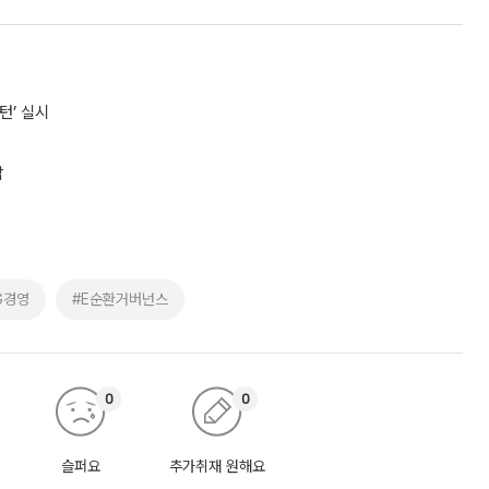
턴’ 실시
참
G경영
#E순환거버넌스
0
0
슬퍼요
추가취재 원해요