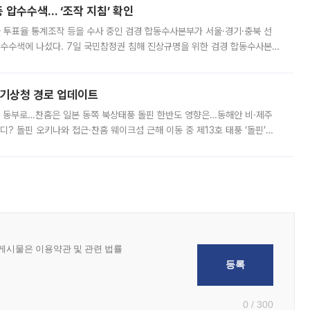
 압수수색… ‘조작 지침’ 확인
와 투표율 통계조작 등을 수사 중인 검경 합동수사본부가 서울·경기·충북 선
 압수수색에 나섰다. 7일 국민참정권 침해 진상규명을 위한 검경 합동수사본
추가 증거 확보를 위해 중앙선관위, 서울시·경기도·충청북도 선관위, 김포시
본기상청 경로 업데이트
국 동부로…찬홈은 일본 동쪽 북상태풍 돌핀 한반도 영향은…동해안 비·제주
디? 돌핀 오키나와 접근·찬홈 웨이크섬 근해 이동 중 제13호 태풍 ‘돌핀’이
 아마미 지방에 접근하고 있다. 돌핀은 오키나와 부근을 지난 뒤 동중국해
0 / 300