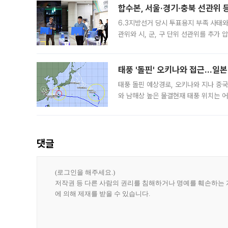
합수본, 서울·경기·충북 선관위 등
6.3지방선거 당시 투표용지 부족 사태
관위와 시, 군, 구 단위 선관위를 추가
부(김태훈 서울중앙지검 3차장검사)는 
태풍 '돌핀' 오키나와 접근…일
태풍 돌핀 예상경로, 오키나와 지나 중
와 남해상 높은 물결현재 태풍 위치는 어
강한 세력을 유지한 채 일본 오키나와와
댓글