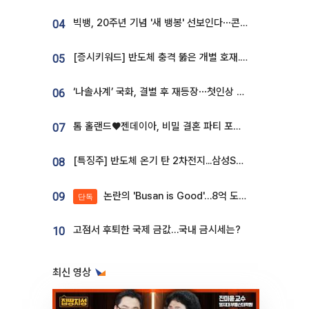
빅뱅, 20주년 기념 '새 뱅봉' 선보인다⋯콘서트 앞두고 팝업 개최
04
[증시키워드] 반도체 충격 뚫은 개별 호재...포스코퓨처엠·에코프로·한화솔루션 '눈길'
05
‘나솔사계’ 국화, 결별 후 재등장⋯첫인상 투표 휩쓸고 ‘인기녀’ 등극
06
톰 홀랜드♥젠데이아, 비밀 결혼 파티 포착⋯호텔 대관비만 9억
07
[특징주] 반도체 온기 탄 2차전지...삼성SDI, 장 초반 7% 넘게 껑충
08
논란의 'Busan is Good'…8억 도시브랜드, 용산 대통령실 CI 업체가 수행
09
단독
고점서 후퇴한 국제 금값…국내 금시세는?
10
최신 영상