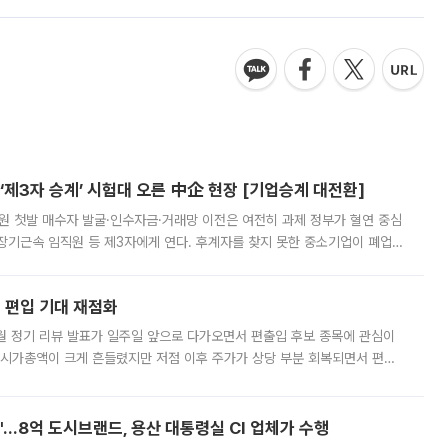
제3자 승계’ 시험대 오른 中企 현장 [기업승계 대전환]
지원 첫발 매수자 발굴·인수자금·거래망 이전은 여전히 과제 정부가 혈연 중심
장기근속 임직원 등 제3자에게 연다. 후계자를 찾지 못한 중소기업이 폐업
해 기술과 일자리를 남기도록 하겠다는 취지다. 다만 세금 감면만으로 거래를
에 편입 기대 재점화
월 정기 리뷰 발표가 일주일 앞으로 다가오면서 편출입 후보 종목에 관심이
 시가총액이 크게 흔들렸지만 저점 이후 주가가 상당 부분 회복되면서 편입
다시 부각되고 있다. 7일 금융투자업계에 따르면 MSCI는 한국시간으로 오는
od'…8억 도시브랜드, 용산 대통령실 CI 업체가 수행