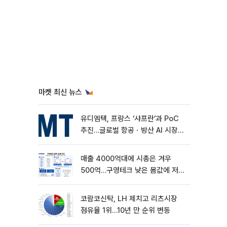
마켓 최신 뉴스
유디엠텍, 프랑스 ‘샤프란’과 PoC
추진…글로벌 항공ㆍ방산 AI 시장
공략
매출 4000억대에 시총은 겨우
500억…구영테크 낮은 몸값에 저가
승계 마무리
코람코신탁, LH 제치고 리츠시장
점유율 1위…10년 만 순위 변동