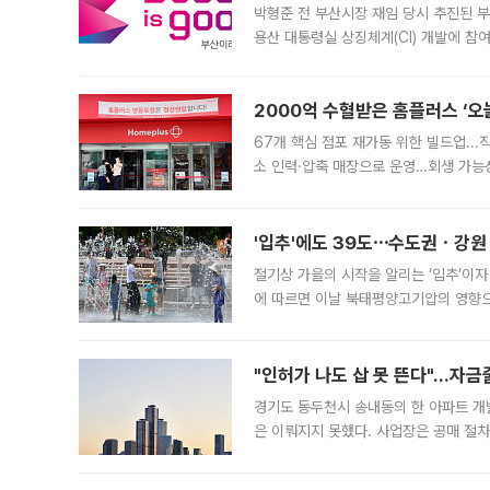
박형준 전 부산시장 재임 당시 추진된 부산
용산 대통령실 상징체계(CI) 개발에 참
도시브랜드 사업이 공개 이후 시민 공감
2000억 수혈받은 홈플러스 ‘오늘
67개 핵심 점포 재가동 위한 빌드업..
소 인력·압축 매장으로 운영…회생 가능성
영업을 시작한다. 핵심 점포 67개에는 
'입추'에도 39도⋯수도권ㆍ강원
절기상 가을의 시작을 알리는 ‘입추’이자
에 따르면 이날 북태평양고기압의 영향으
도, 낮 최고기온은 31~39도로, 전국
"인허가 나도 삽 못 뜬다"…자금
경기도 동두천시 송내동의 한 아파트 개
은 이뤄지지 못했다. 사업장은 공매 절차
3차 공매까지 진행됐으나 모두 유찰됐다.
후