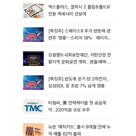
엑스플러스, 갤럭시 Z 플립8·폴드8
전용 액세서리 선보여
[특징주] 스페이스X 주가 반등에 관
련주 ‘껑충’⋯스피어 18%ㆍ에이치
브이엠 12%↑
강원랜드사회공헌재단, 석탄산업 전
환지역 문화공연 개최…영월·태백·삼
척서 3회
[특징주] 반도체 온기 탄 2차전지...
삼성SDI, 장 초반 7% 넘게 껑충
티엠씨, 美 전력케이블 첫 공급계
약…220억원 규모 수주
뉴온 ‘매직키드’, 출시 8개월 만에 누
적 매출 62억 돌파