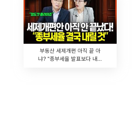
부동산 세제개편 아직 끝 아
냐? "종부세율 발표보다 내릴
것" 장기거주·양도세 전망 I 집
땅지성 I 김인만, 진미윤