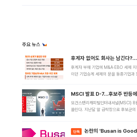
주요 뉴스
후계자 없어도 회사는 남긴다?…‘
후계자 부재 기업에 M&A·EBO 세제 
이던 기업승계 세제의 문을 동종기업과 
대신 M&A나 임직원 인수(EBO)를 통
늘
MSCI 발표 D-7…후보주 반등
모건스탠리캐피털인터내셔널(MSCI) 8
쏠린다. 지난달 말 급락장으로 후보군의
가능성과 지수 추종 자금 유입 기대가 
논란의 'Busan is Go
단독