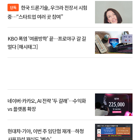
한국 드론기술, 우크라 전장서 시험
단독
중…“스타트업 여러 곳 참여”
KBO 폭염 '여름방학' 끝…프로야구 갈 길
멀다 [해시태그]
네이버·카카오, AI 전략 ‘두 갈래’…수익화
vs 플랫폼 확장
현대차·기아, 이번 주 임단협 재개…하청
사용자성 재심도 ‘변수’