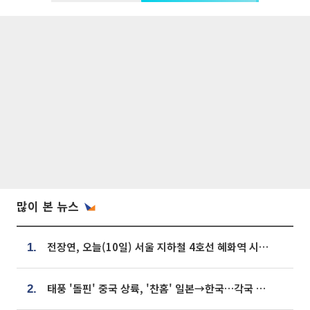
많이 본 뉴스
전장연, 오늘(10일) 서울 지하철 4호선 혜화역 시위…1호선 용산역 무정차
1.
태풍 '돌핀' 중국 상륙, '찬홈' 일본→한국…각국 기상청 예상 경로는?
2.