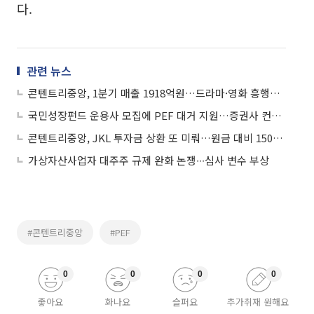
다.
관련 뉴스
콘텐트리중앙, 1분기 매출 1918억원…드라마·영화 흥행에 실적 개선
국민성장펀드 운용사 모집에 PEF 대거 지원…증권사 컨소 돋보여
콘텐트리중앙, JKL 투자금 상환 또 미뤄…원금 대비 150% 부담
가상자산사업자 대주주 규제 완화 논쟁∙∙∙심사 변수 부상
#콘텐트리중앙
#PEF
0
0
0
0
좋아요
화나요
슬퍼요
추가취재 원해요