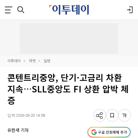
이투데이
마켓
일반
콘텐트리중앙, 단기·고금리 차환
지속…SLL중앙도 FI 상환 압박 체
증
입력 2026-05-20 14:58
유한새 기자
구글 선호매체 추가