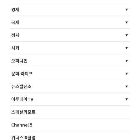
경제
국제
정치
사회
오피니언
문화·라이프
뉴스발전소
이투데이TV
스페셜리포트
Channel 5
위너스IR클럽