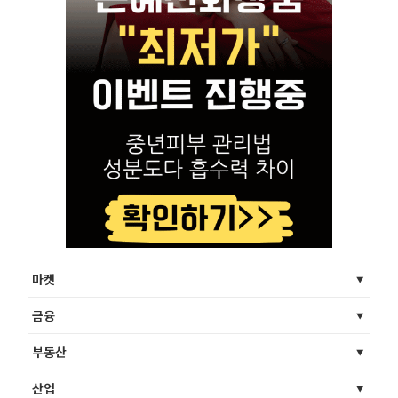
마켓
금융
부동산
산업