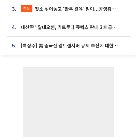
젖소 섞어놓고 ‘한우 원육’ 팔이...공영홈쇼핑 표기·검증 구멍
단독
3.
대신證 “알테오젠, 키트루다 큐렉스 판매 3배 급증…목표가 41만원 상향”
4.
[특징주] 美 중국산 광트랜시버 규제 추진에 대한광통신 등 광통신株 강세
5.