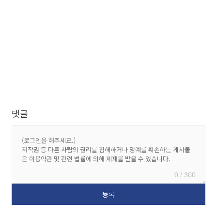
댓글
0 / 300