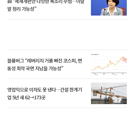
與 “세제개편안 다양한 목소리 수렴…이달
말 정리 가능성”
블룸버그 “레버리지 거품 빠진 코스피, 변
동성 최악 국면 지났을 가능성”
영업익으로 이자도 못 낸다…건설 한계기
업 5년 새 62→173곳