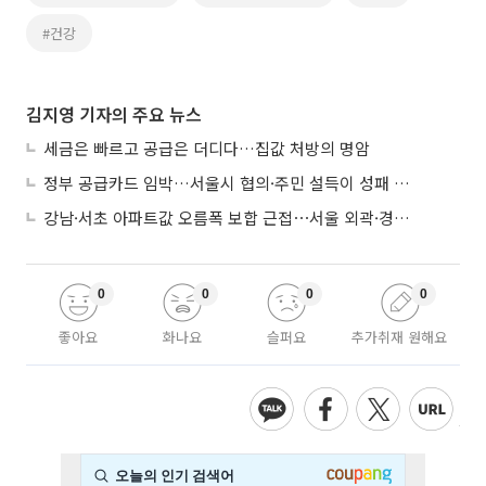
#건강
김지영 기자의 주요 뉴스
세금은 빠르고 공급은 더디다…집값 처방의 명암
정부 공급카드 임박…서울시 협의·주민 설득이 성패 가른다
강남·서초 아파트값 오름폭 보합 근접⋯서울 외곽·경기 남부 중심 매수세
0
0
0
0
좋아요
화나요
슬퍼요
추가취재 원해요