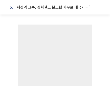
서경덕 교수, 김희철도 분노한 거꾸로 태극기⋯"엉터리는 아냐, 아쉬울 뿐"
5.