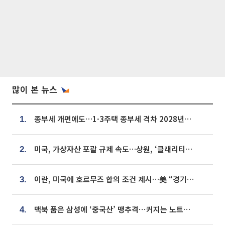
많이 본 뉴스
종부세 개편에도…1·3주택 종부세 격차 2028년부터 확대
1.
미국, 가상자산 포괄 규제 속도…상원, ‘클래리티법’ 9월 절차투표 추진
2.
이란, 미국에 호르무즈 합의 조건 제시…美 “경기 아직 안 끝나” [종합]
3.
맥북 품은 삼성에 ‘중국산’ 맹추격⋯커지는 노트북 OLED 시장
4.