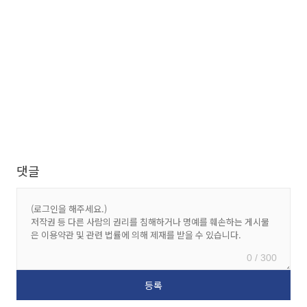
댓글
0 / 300