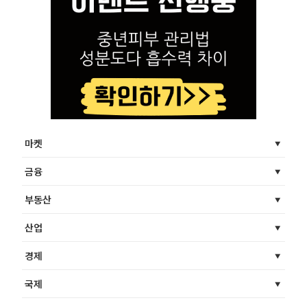
마켓
금융
부동산
산업
경제
국제