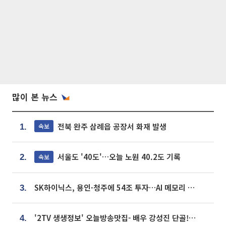
많이 본 뉴스
전북 완주 삼례읍 공장서 화재 발생
속보
1.
서울도 '40도'…오늘 노원 40.2도 기록
속보
2.
SK하이닉스, 용인·청주에 54조 투자…AI 메모리 생산기지 키운다
3.
'2TV 생생정보' 오늘방송맛집- 배우 강성진 단골! 쌀국수ㆍ푸팟퐁 커리 맛집 '블○○○'
4.