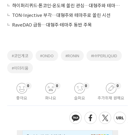
하이퍼리퀴드·톤코인·온도에 쏠린 관심…대형주와 테마주 혼조
TON·Injective 부각…대형주와 테마주로 쏠린 시선
RaveDAO 급등…대형주·테마주 동반 주목
#코인게코
#ONDO
#RONIN
#HYPERLIQUID
#이더리움
0
0
0
0
좋아요
화나요
슬퍼요
추가취재 원해요