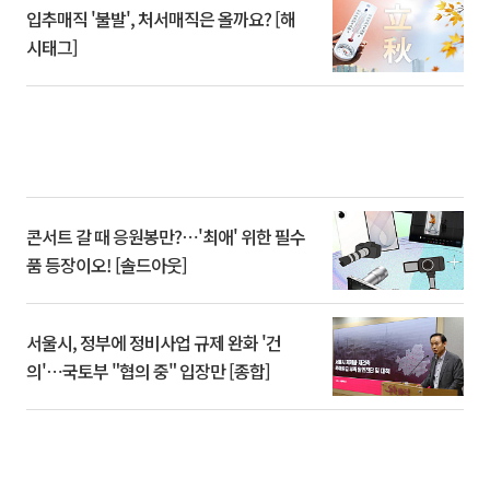
입추매직 '불발', 처서매직은 올까요? [해
시태그]
콘서트 갈 때 응원봉만?⋯'최애' 위한 필수
품 등장이오! [솔드아웃]
서울시, 정부에 정비사업 규제 완화 '건
의'⋯국토부 "협의 중" 입장만 [종합]