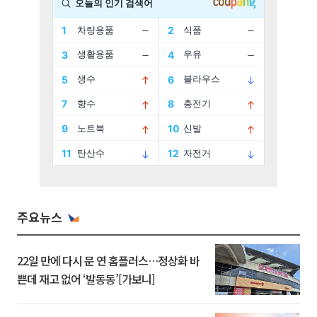
주요뉴스
22일 만에 다시 문 연 홈플러스…정상화 바
쁜데 재고 없어 ‘발동동’[가보니]