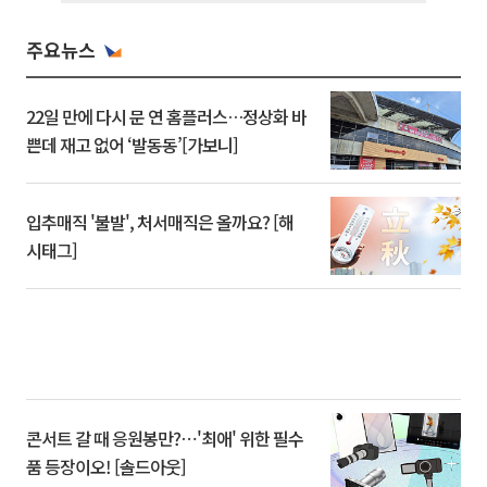
주요뉴스
22일 만에 다시 문 연 홈플러스…정상화 바
쁜데 재고 없어 ‘발동동’[가보니]
입추매직 '불발', 처서매직은 올까요? [해
시태그]
콘서트 갈 때 응원봉만?⋯'최애' 위한 필수
품 등장이오! [솔드아웃]