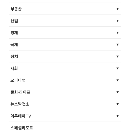
부동산
산업
경제
국제
정치
사회
오피니언
문화·라이프
뉴스발전소
이투데이TV
스페셜리포트