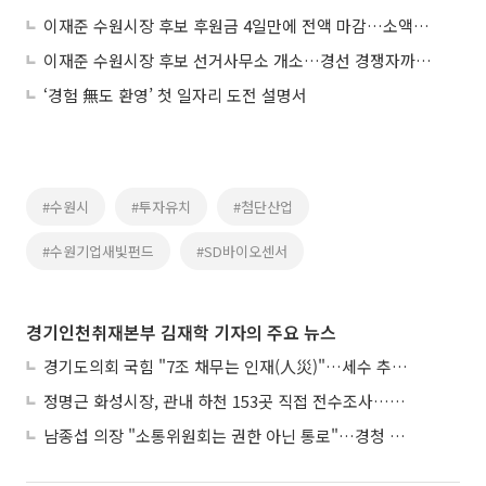
이재준 수원시장 후보 후원금 4일만에 전액 마감…소액후원 릴레이에 "시민의 명령"
이재준 수원시장 후보 선거사무소 개소…경선 경쟁자까지 합류 "무적의 원팀"
‘경험 無도 환영’ 첫 일자리 도전 설명서
#수원시
#투자유치
#첨단산업
#수원기업새빛펀드
#SD바이오센서
경기인천취재본부 김재학 기자의 주요 뉴스
경기도의회 국힘 "7조 채무는 인재(人災)"…세수 추계 조작 의혹 제기
정명근 화성시장, 관내 하천 153곳 직접 전수조사…불법시설 정비
남종섭 의장 "소통위원회는 권한 아닌 통로"…경청 의회 만든다