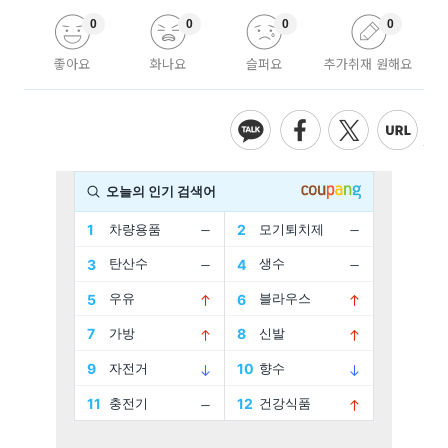
0
0
0
0
좋아요
화나요
슬퍼요
추가취재 원해요