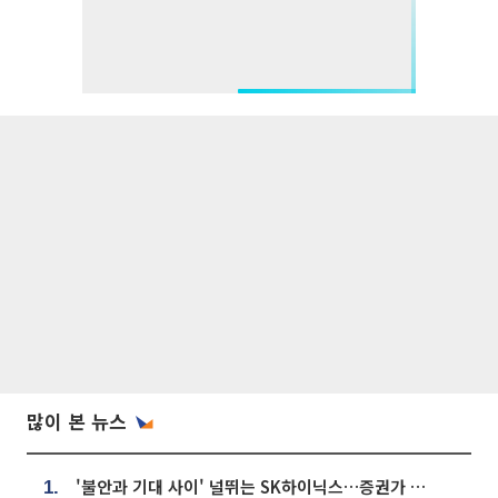
많이 본 뉴스
'불안과 기대 사이' 널뛰는 SK하이닉스…증권가 "HBM4·LTA 기반 펀터멘털 견고"
1.