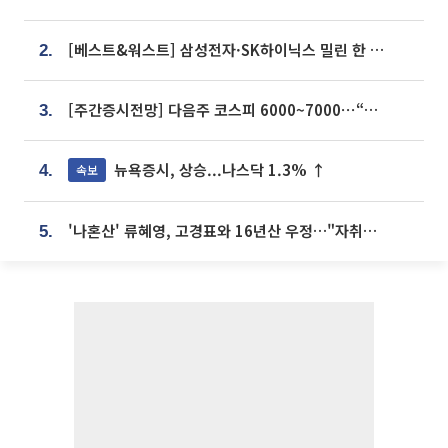
[베스트&워스트] 삼성전자·SK하이닉스 밀린 한 주…상상인증권은 85% 급등
2.
[주간증시전망] 다음주 코스피 6000~7000⋯“外人 수급은 정책이 변수”
3.
뉴욕증시, 상승...나스닥 1.3% ↑
속보
4.
'나혼산' 류혜영, 고경표와 16년산 우정…"자취방서 부모님과 마주쳐"
5.