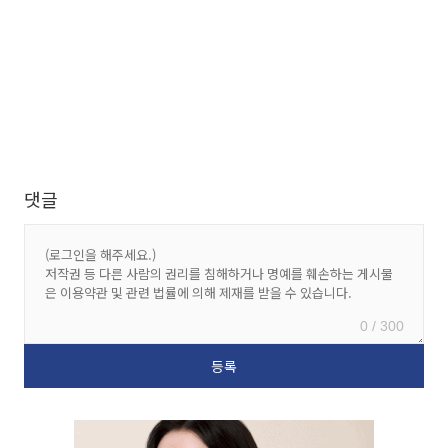
댓글
0 / 300