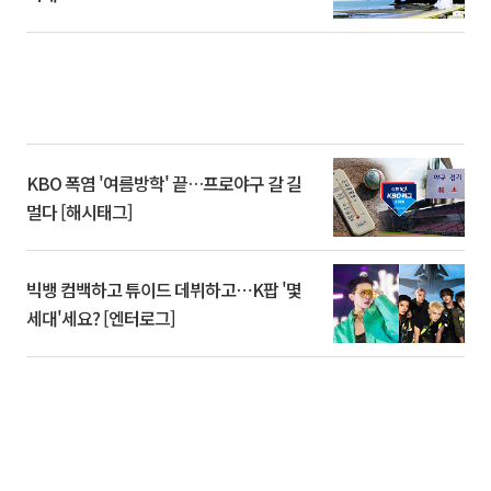
KBO 폭염 '여름방학' 끝…프로야구 갈 길
멀다 [해시태그]
빅뱅 컴백하고 튜이드 데뷔하고⋯K팝 '몇
세대'세요? [엔터로그]