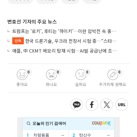
변효선 기자의 주요 뉴스
트럼프는 ‘로키’, 후티는 ‘하이키’…이란 압박전 속 홍해·예멘 전선 격화
한국 드론기술, 우크라 전장서 시험 중…“스타트업 여러 곳 참여”
단독
애플, 中 CXMT 메모리 탑재 시험…AI발 공급난에 조달처 다변화
0
0
0
0
좋아요
화나요
슬퍼요
추가취재 원해요