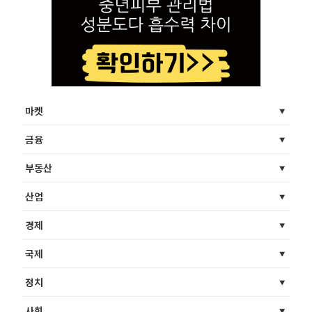
마켓
금융
부동산
산업
경제
국제
정치
사회