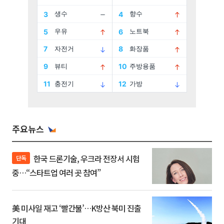
주요뉴스
한국 드론기술, 우크라 전장서 시험
단독
중…“스타트업 여러 곳 참여”
美 미사일 재고 ‘빨간불’…K방산 북미 진출
기대