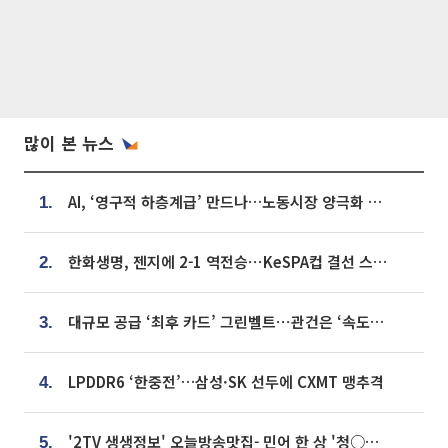
많이 본 뉴스
AI, ‘영구적 하층계급’ 만드나…노동시장 양극화 경고
1.
한화생명, 젠지에 2-1 역전승⋯KeSPA컵 결선 스테이지 2 직행
2.
대규모 공급 ‘최후 카드’ 그린벨트⋯관건은 ‘속도’ [주택공급 승부수의 조건]
3.
LPDDR6 ‘한중전’…삼성·SK 선두에 CXMT 맹추격
4.
'2TV 생생정보' 오늘방송맛집- 민어 한 상 '청○○○' vs 전복 한 상 '명○'
5.