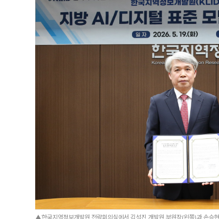
▲한국지역정보개발원 전략회의실에서 김석진 개발원 부원장(왼쪽)과 손승현 T