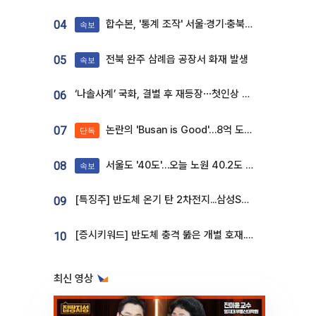
합수본, '통계 조작' 서울·경기·충북 선관위 등 추가 압수수색
04
속보
전북 완주 삼례읍 공장서 화재 발생
05
속보
‘나솔사계’ 국화, 결별 후 재등장⋯첫인상 투표 휩쓸고 ‘인기녀’ 등극
06
논란의 'Busan is Good'…8억 도시브랜드, 용산 대통령실 CI 업체가 수행
07
단독
서울도 '40도'…오늘 노원 40.2도 기록
08
속보
[특징주] 반도체 온기 탄 2차전지...삼성SDI, 장 초반 7% 넘게 껑충
09
[증시키워드] 반도체 충격 뚫은 개별 호재...포스코퓨처엠·에코프로·한화솔루션 '눈길'
10
최신 영상