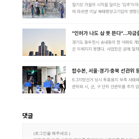
절기상 가을의 시작을 알리는 ‘입추’이자
에 따르면 이날 북태평양고기압의 영향으
도, 낮 최고기온은 31~39도로, 전국
"인허가 나도 삽 못 뜬다"…자금
경기도 동두천시 송내동의 한 아파트 개
은 이뤄지지 못했다. 사업장은 공매 절차
3차 공매까지 진행됐으나 모두 유찰됐다.
후
합수본, 서울·경기·충북 선관위 등
6.3지방선거 당시 투표용지 부족 사태
관위와 시, 군, 구 단위 선관위를 추가
부(김태훈 서울중앙지검 3차장검사)는 
댓글