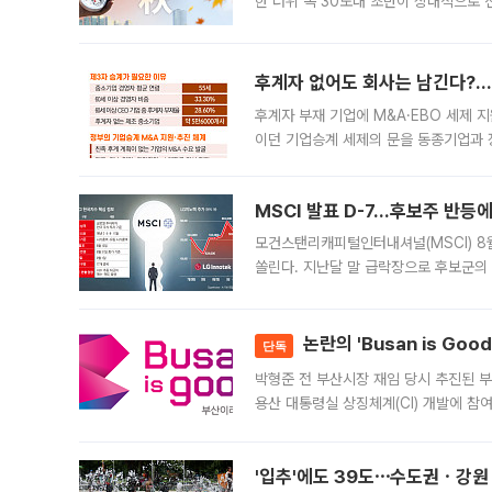
한 더위 속 30도대 초반이 상대적으로
지역에 있었습니다. 7월 말에는 서풍과
후계자 없어도 회사는 남긴다?…‘
후계자 부재 기업에 M&A·EBO 세제 
이던 기업승계 세제의 문을 동종기업과 
대신 M&A나 임직원 인수(EBO)를 통
늘
MSCI 발표 D-7…후보주 반등
모건스탠리캐피털인터내셔널(MSCI) 8
쏠린다. 지난달 말 급락장으로 후보군의
가능성과 지수 추종 자금 유입 기대가 
논란의 'Busan is Go
단독
박형준 전 부산시장 재임 당시 추진된 부산
용산 대통령실 상징체계(CI) 개발에 참
도시브랜드 사업이 공개 이후 시민 공감
'입추'에도 39도⋯수도권ㆍ강원