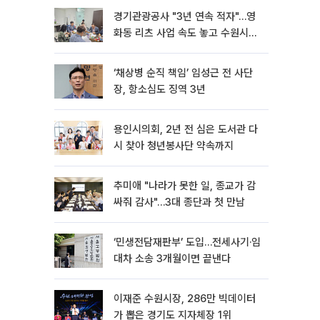
경기관광공사 "3년 연속 적자"…영
화동 리츠 사업 속도 놓고 수원시와
이견
‘채상병 순직 책임’ 임성근 전 사단
장, 항소심도 징역 3년
용인시의회, 2년 전 심은 도서관 다
시 찾아 청년봉사단 약속까지
추미애 "나라가 못한 일, 종교가 감
싸줘 감사"…3대 종단과 첫 만남
‘민생전담재판부’ 도입…전세사기·임
대차 소송 3개월이면 끝낸다
이재준 수원시장, 286만 빅데이터
가 뽑은 경기도 지자체장 1위