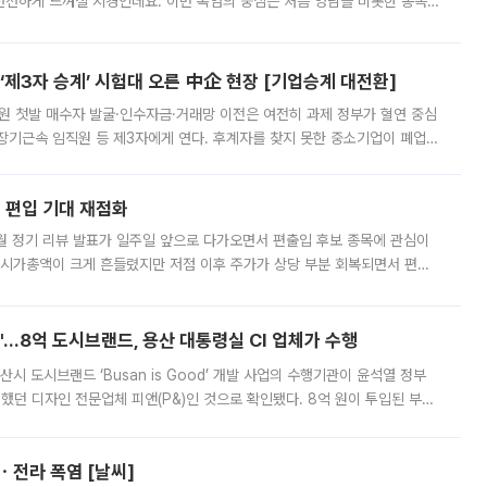
 선선하게 느껴질 지경인데요. 이번 폭염의 중심은 처음 영남을 비롯한 동쪽
 북서풍이 산맥을 넘어 영남 쪽으로 내려오면서 뜨겁고 건조해졌는데요.
제3자 승계’ 시험대 오른 中企 현장 [기업승계 대전환]
지원 첫발 매수자 발굴·인수자금·거래망 이전은 여전히 과제 정부가 혈연 중심
장기근속 임직원 등 제3자에게 연다. 후계자를 찾지 못한 중소기업이 폐업
해 기술과 일자리를 남기도록 하겠다는 취지다. 다만 세금 감면만으로 거래를
에 편입 기대 재점화
월 정기 리뷰 발표가 일주일 앞으로 다가오면서 편출입 후보 종목에 관심이
 시가총액이 크게 흔들렸지만 저점 이후 주가가 상당 부분 회복되면서 편입
다시 부각되고 있다. 7일 금융투자업계에 따르면 MSCI는 한국시간으로 오는
od'…8억 도시브랜드, 용산 대통령실 CI 업체가 수행
시 도시브랜드 ‘Busan is Good’ 개발 사업의 수행기관이 윤석열 정부
여했던 디자인 전문업체 피앤(P&)인 것으로 확인됐다. 8억 원이 투입된 부산
 부족과 디자인 정체성 논란에 휩싸였던 만큼, 사업 선정 과정과 결과물에
ㆍ전라 폭염 [날씨]