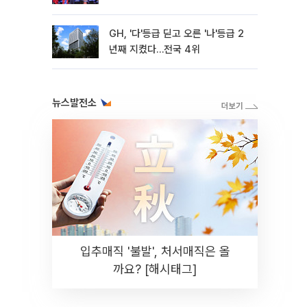
GH, '다'등급 딛고 오른 '나'등급 2
년째 지켰다…전국 4위
뉴스발전소
입추매직 '불발', 처서매직은 올
까요? [해시태그]