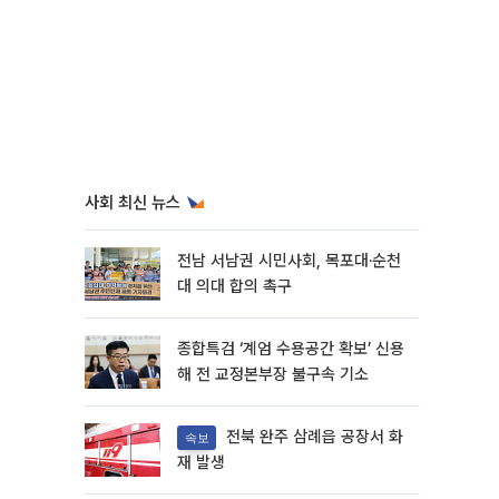
사회 최신 뉴스
전남 서남권 시민사회, 목포대·순천
대 의대 합의 촉구
종합특검 ‘계엄 수용공간 확보’ 신용
해 전 교정본부장 불구속 기소
전북 완주 삼례읍 공장서 화
속보
재 발생