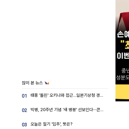
많이 본 뉴스
태풍 '돌핀' 오키나와 접근…일본기상청 경로 업데이트
01
빅뱅, 20주년 기념 '새 뱅봉' 선보인다⋯콘서트 앞두고 팝업 개최
02
오늘은 절기 '입추', 뜻은?
03