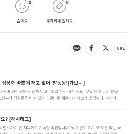
0
0
슬퍼요
추가취재 원해요
…정상화 바쁜데 재고 없어 ‘발동동’[가보니]
준비 신선식품 등 순차 입고…13일 정식 개장 목표 22일 만에 다시 문을
오전부터 직원들은 비어 있는 진열대를 채우느라 바쁘게 움직였다. 계란과
리를 잡기 시작했지만, 매장 곳곳엔 여전히 텅 빈 매대가 먼저 눈에 들어왔
까요? [해시태그]
’의 단계까지 온 지독하고 지독한 폭염입니다. 낮 기온이 37~39도를 찍는 극