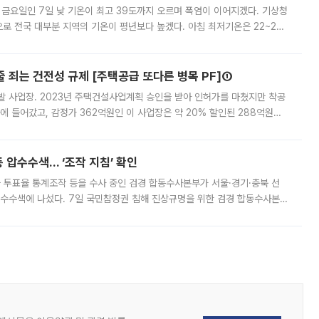
 금요일인 7일 낮 기온이 최고 39도까지 오르며 폭염이 이어지겠다. 기상청
로 전국 대부분 지역의 기온이 평년보다 높겠다. 아침 최저기온은 22~27
 대부분 지역에 폭염특보가 발효된 가운데 최고체감온도는 35도 안팎까지 올라
줄 죄는 건전성 규제 [주택공급 또다른 병목 PF]①
발 사업장. 2023년 주택건설사업계획 승인을 받아 인허가를 마쳤지만 착공
에 들어갔고, 감정가 362억원인 이 사업장은 약 20% 할인된 288억원에
 현재는 4차 공매를 위한 조건 협의가 진행 중이다. 수도권의 주요 주거 배
 압수수색… ‘조작 지침’ 확인
와 투표율 통계조작 등을 수사 중인 검경 합동수사본부가 서울·경기·충북 선
 압수수색에 나섰다. 7일 국민참정권 침해 진상규명을 위한 검경 합동수사본
추가 증거 확보를 위해 중앙선관위, 서울시·경기도·충청북도 선관위, 김포시