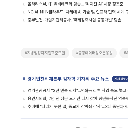
폴라리스AI, 中 유비테크와 맞손… ‘피지컬 AI’ 시장 정조준
NC AI-NHN클라우드, 차세대 AI 기술 및 인프라 협력 체계 
중부발전-매립지관리공사, ‘국제감축사업 공동개발’ 맞손
#지방행정디지털표준모델
#공공데이터상호운용성
#
경기인천취재본부 김재학 기자의 주요 뉴스
자세히보
경기관광공사 "3년 연속 적자"…영화동 리츠 사업 속도 놓고
용인시의회, 2년 전 심은 도서관 다시 찾아 청년봉사단 약속
추미애 "나라가 못한 일, 종교가 감싸줘 감사"…3대 종단과 