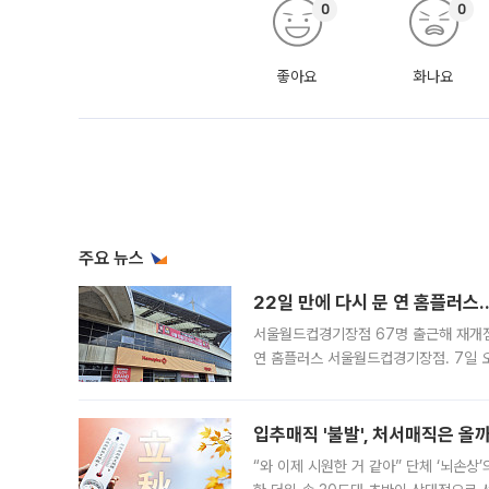
0
0
좋아요
화나요
주요 뉴스
22일 만에 다시 문 연 홈플러스
서울월드컵경기장점 67명 출근해 재개점 
연 홈플러스 서울월드컵경기장점. 7일 
우유, 과일 같은 신선식품이 차근차근 자
입추매직 '불발', 처서매직은 올
“와 이제 시원한 거 같아” 단체 ‘뇌손상