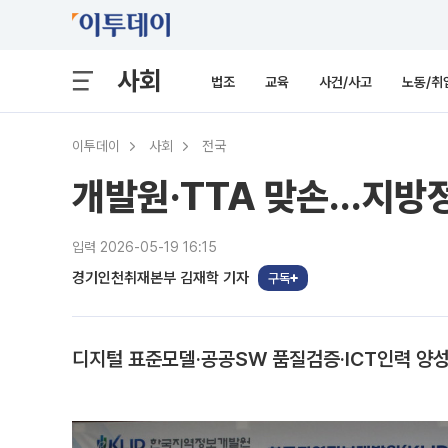
사회
법조
교육
사건/사고
노동/취
이투데이
사회
전국
개발원·TTA 맞손…지방정부
입력 2026-05-19 16:15
경기인천취재본부 김재학 기자
구독
디지털 표준모델·공공SW 품질검증·ICT인력 양