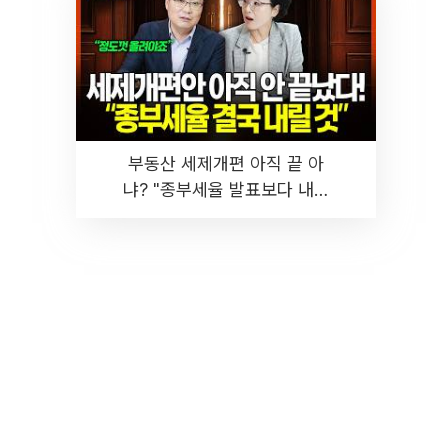
부동산 세제개편 아직 끝 아
냐? "종부세율 발표보다 내릴
것" 장기거주·양도세 전망 I 집
땅지성 I 김인만, 진미윤