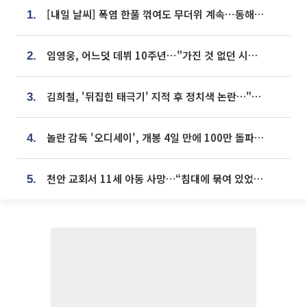
[내일 날씨] 폭염 한풀 꺾여도 무더위 계속⋯동해안 이틀 연속 비
1.
임영웅, 어느덧 데뷔 10주년⋯"가진 것 없던 시절, 내 앞엔 20명의 팬뿐"
2.
김희철, '뒤집힌 태극기' 지적 후 정치색 논란…"좌우 떠나 우리나라 국기"
3.
놀란 감독 '오디세이', 개봉 4일 만에 100만 돌파⋯'왕사남' 보다 빠르다
4.
천안 교회서 11세 아동 사망…“침대에 묶여 있었다” 진술 확보
5.