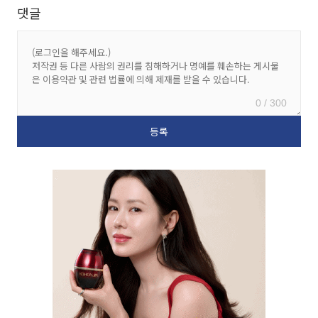
댓글
0 / 300