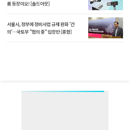
품 등장이오! [솔드아웃]
서울시, 정부에 정비사업 규제 완화 '건
의'⋯국토부 "협의 중" 입장만 [종합]