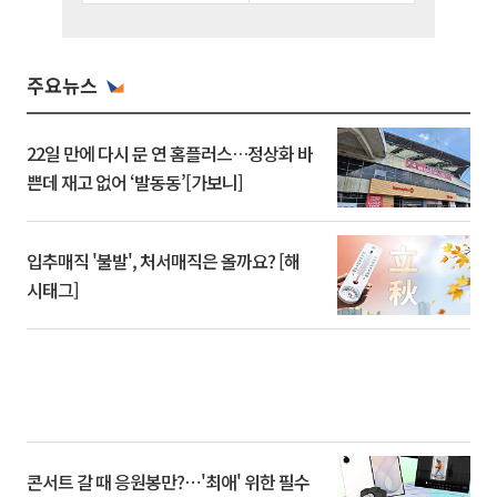
주요뉴스
22일 만에 다시 문 연 홈플러스…정상화 바
쁜데 재고 없어 ‘발동동’[가보니]
입추매직 '불발', 처서매직은 올까요? [해
시태그]
콘서트 갈 때 응원봉만?⋯'최애' 위한 필수