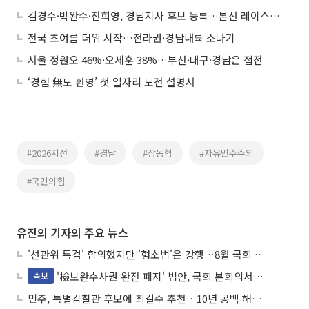
김경수·박완수·전희영, 경남지사 후보 등록…본선 레이스 시작
전국 초여름 더위 시작…전라권·경남내륙 소나기
서울 정원오 46%·오세훈 38%…부산·대구·경남은 접전
‘경험 無도 환영’ 첫 일자리 도전 설명서
#2026지선
#경남
#장동혁
#자유민주주의
#국민의힘
유진의 기자의 주요 뉴스
'선관위 특검' 합의했지만 '형소법'은 강행…8월 국회 '입법 2차전' 예고
'檢보완수사권 완전 폐지' 법안, 국회 본회의서 민주당 주도 통과
속보
민주, 특별감찰관 후보에 최길수 추천…10년 공백 해소 속도