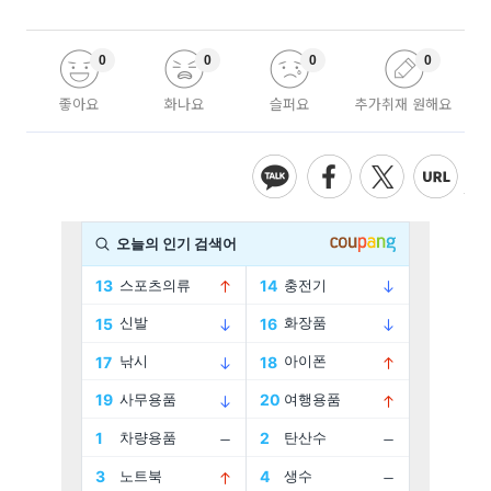
0
0
0
0
좋아요
화나요
슬퍼요
추가취재 원해요