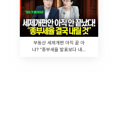
부동산 세제개편 아직 끝 아
냐? "종부세율 발표보다 내릴
것" 장기거주·양도세 전망 I 집
땅지성 I 김인만, 진미윤