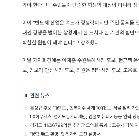
가야 한다”며 “주민들이 단순한 희생의 대상이 아니라 성
이어 “반도체 산업은 속도가 경쟁력이지만 주민 동의를 
패권 경쟁을 벌이는 상황에서 한 도시나 한 기관의 힘만으
확실한 원팀이 돼야 한다”고 강조했다.
이날 기자회견에는 이재준 수원특례시장 후보, 현근택 용
보, 김보라 안성시장 후보, 최원용 평택시장 후보, 조용호
관련 뉴스
홍성규 후보 “경기도, 행복지수 세계 10위로…‘서울 빨리 가
LX하우시스-경기도일자리재단, 건설보수 다기능공 인력 양성 
경기도 41조6799억원 추경안 도의회 통과… 고유가 피해 지
‘경험 無도 환영’ 첫 일자리 도전 설명서