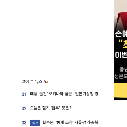
많이 본 뉴스
태풍 '돌핀' 오키나와 접근…일본기상청 경로 업데이트
01
오늘은 절기 '입추', 뜻은?
02
합수본, '통계 조작' 서울·경기·충북 선관위 등 추가 압수수색
03
속보