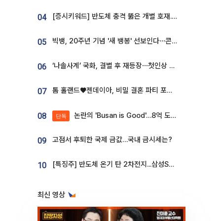
[증시키워드] 반도체 충격 뚫은 개별 호재...포스코퓨처엠·에코프로·한화솔루션 '눈길'
04
빅뱅, 20주년 기념 '새 뱅봉' 선보인다⋯콘서트 앞두고 팝업 개최
05
‘나솔사계’ 국화, 결별 후 재등장⋯첫인상 투표 휩쓸고 ‘인기녀’ 등극
06
톰 홀랜드♥젠데이아, 비밀 결혼 파티 포착⋯호텔 대관비만 9억
07
논란의 'Busan is Good'…8억 도시브랜드, 용산 대통령실 CI 업체가 수행
08
단독
고점서 후퇴한 국제 금값…국내 금시세는?
09
[특징주] 반도체 온기 탄 2차전지...삼성SDI, 장 초반 7% 넘게 껑충
10
최신 영상