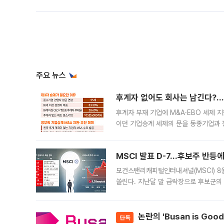
주요 뉴스
후계자 없어도 회사는 남긴다?…‘
후계자 부재 기업에 M&A·EBO 세제 
이던 기업승계 세제의 문을 동종기업과 
대신 M&A나 임직원 인수(EBO)를 통
늘
MSCI 발표 D-7…후보주 반등
모건스탠리캐피털인터내셔널(MSCI) 8
쏠린다. 지난달 말 급락장으로 후보군의
가능성과 지수 추종 자금 유입 기대가 
논란의 'Busan is Go
단독