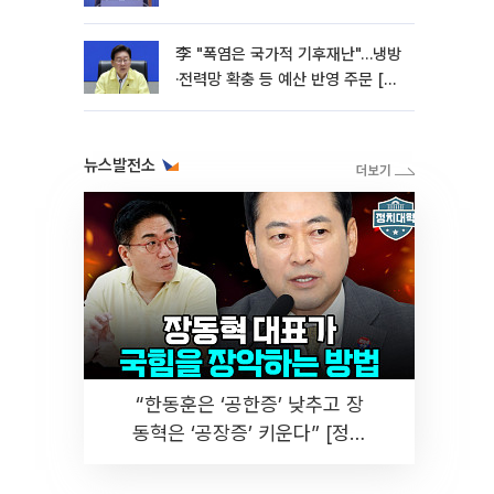
李 "폭염은 국가적 기후재난"…냉방
·전력망 확충 등 예산 반영 주문 [종
합]
뉴스발전소
“한동훈은 ‘공한증’ 낮추고 장
동혁은 ‘공장증’ 키운다” [정치
대학]