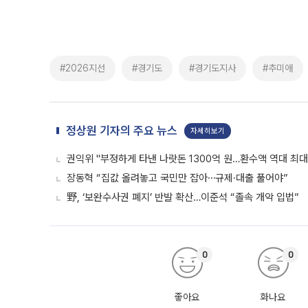
#2026지선
#경기도
#경기도지사
#추미애
정상원 기자의 주요 뉴스
자세히보기
권익위 "부정하게 타낸 나랏돈 1300억 원…환수액 역대 최대
장동혁 “집값 올려놓고 국민만 잡아⋯규제·대출 풀어야”
野, ‘보완수사권 폐지’ 반발 확산…이준석 “졸속 개악 입법”
0
0
좋아요
화나요