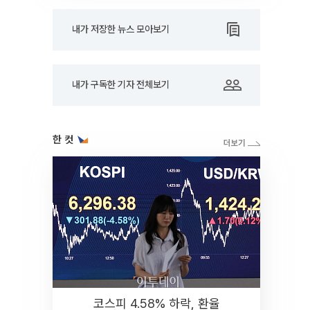
내가 저장한 뉴스 모아보기
내가 구독한 기자 전체보기
한 컷
코스피 4.58% 하락, 환율