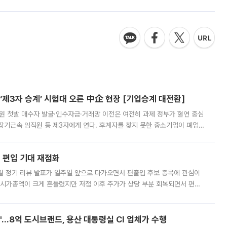
제3자 승계’ 시험대 오른 中企 현장 [기업승계 대전환]
지원 첫발 매수자 발굴·인수자금·거래망 이전은 여전히 과제 정부가 혈연 중심
장기근속 임직원 등 제3자에게 연다. 후계자를 찾지 못한 중소기업이 폐업
해 기술과 일자리를 남기도록 하겠다는 취지다. 다만 세금 감면만으로 거래를
에 편입 기대 재점화
월 정기 리뷰 발표가 일주일 앞으로 다가오면서 편출입 후보 종목에 관심이
 시가총액이 크게 흔들렸지만 저점 이후 주가가 상당 부분 회복되면서 편입
다시 부각되고 있다. 7일 금융투자업계에 따르면 MSCI는 한국시간으로 오는
od'…8억 도시브랜드, 용산 대통령실 CI 업체가 수행