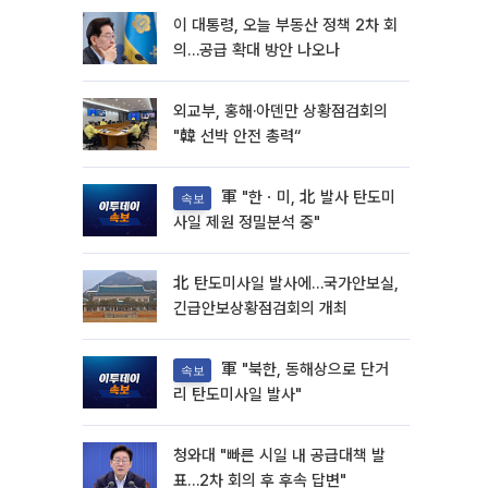
이 대통령, 오늘 부동산 정책 2차 회
의…공급 확대 방안 나오나
외교부, 홍해·아덴만 상황점검회의
"韓 선박 안전 총력“
軍 "한ㆍ미, 北 발사 탄도미
속보
사일 제원 정밀분석 중"
北 탄도미사일 발사에…국가안보실,
긴급안보상황점검회의 개최
軍 "북한, 동해상으로 단거
속보
리 탄도미사일 발사"
청와대 "빠른 시일 내 공급대책 발
표…2차 회의 후 후속 답변"