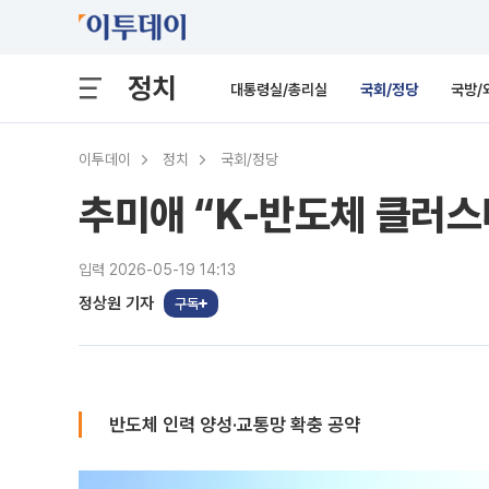
정치
대통령실/총리실
국회/정당
국방/
이투데이
정치
국회/정당
추미애 “K-반도체 클러
입력 2026-05-19 14:13
정상원 기자
구독
반도체 인력 양성·교통망 확충 공약