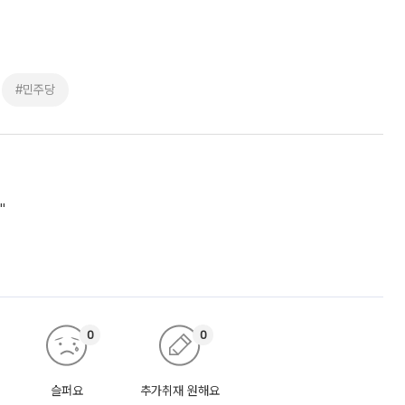
#민주당
"
0
0
슬퍼요
추가취재 원해요