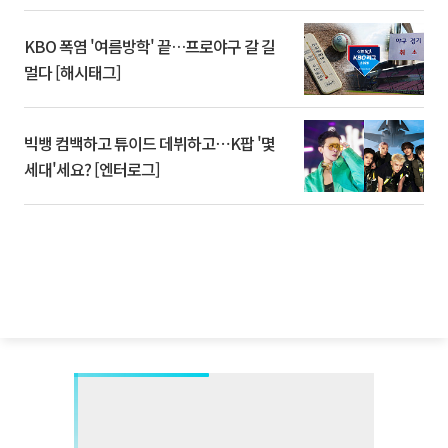
KBO 폭염 '여름방학' 끝…프로야구 갈 길
멀다 [해시태그]
빅뱅 컴백하고 튜이드 데뷔하고⋯K팝 '몇
세대'세요? [엔터로그]