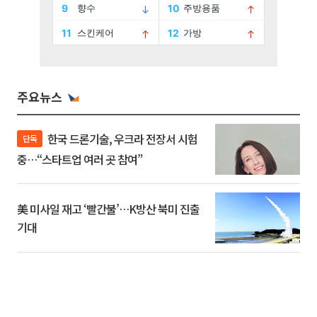
주요뉴스
한국 드론기술, 우크라 전장서 시험
단독
중…“스타트업 여러 곳 참여”
美 미사일 재고 ‘빨간불’…K방산 북미 진출
기대