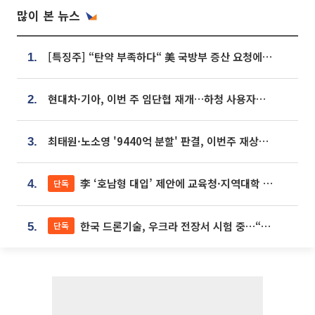
많이 본 뉴스
[특징주] “탄약 부족하다“ 美 국방부 증산 요청에⋯국내 방산주 급등세
1.
현대차·기아, 이번 주 임단협 재개…하청 사용자성 재심도 ‘변수’
2.
최태원·노소영 '9440억 분할' 판결, 이번주 재상고 여부 주목
3.
李 ‘호남형 대입’ 제안에 교육청·지역대학 서·논술형 입시 연계 '착수'
단독
4.
한국 드론기술, 우크라 전장서 시험 중…“스타트업 여러 곳 참여”
단독
5.