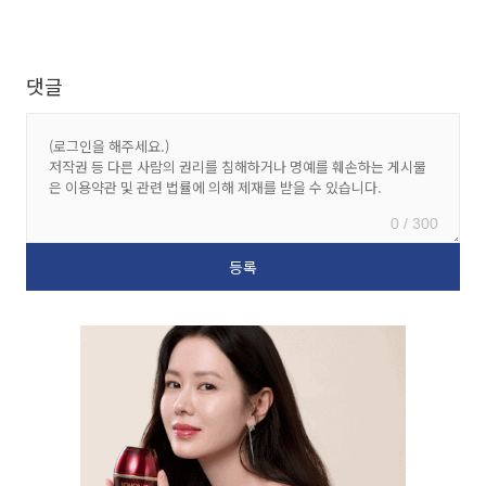
댓글
0 / 300