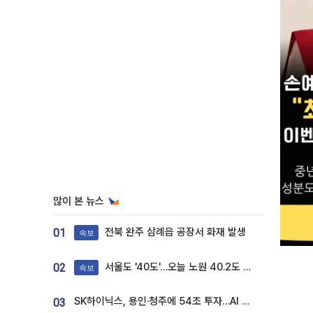
많이 본 뉴스
전북 완주 삼례읍 공장서 화재 발생
01
속보
서울도 '40도'…오늘 노원 40.2도 기록
02
속보
SK하이닉스, 용인·청주에 54조 투자…AI 메모리 생산기지 키운다
03