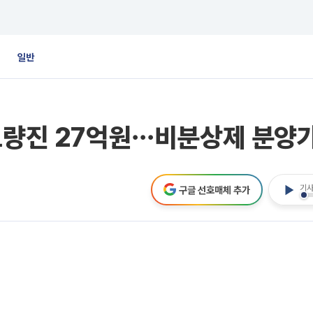
일반
노량진 27억원⋯비분상제 분양
기사
구글 선호매체 추가