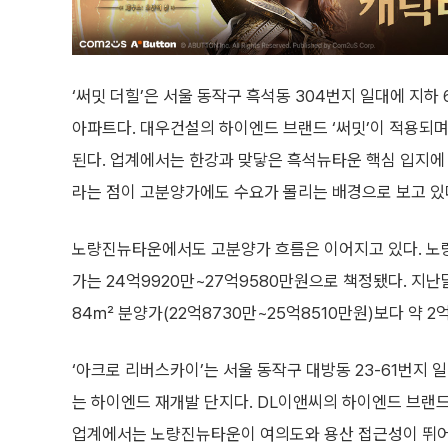
‘써밋 더힐’은 서울 동작구 흑석동 304번지 일대에 지하 6
아파트다. 대우건설의 하이엔드 브랜드 ‘써밋’이 적용되며
된다. 업계에서는 한강과 맞닿은 흑석뉴타운 핵심 입지에 
라는 점이 고분양가에도 수요가 몰리는 배경으로 보고 있
노량진뉴타운에서도 고분양가 흐름은 이어지고 있다. 노량
가는 24억9920만~27억9580만원으로 책정됐다. 지
84㎡ 분양가(22억8730만~25억8510만원)보다 약 2
‘아크로 리버스카이’는 서울 동작구 대방동 23-61번지 일대
는 하이엔드 재개발 단지다. DL이앤씨의 하이엔드 브랜드
업계에서는 노량진뉴타운이 여의도와 용산 접근성이 뛰어