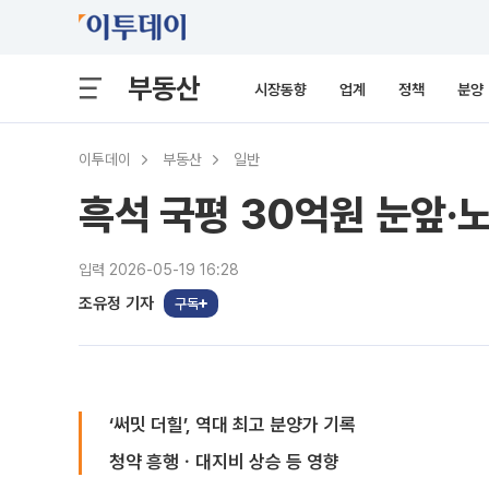
부동산
시장동향
업계
정책
분양
이투데이
부동산
일반
흑석 국평 30억원 눈앞·
입력 2026-05-19 16:28
조유정 기자
구독
‘써밋 더힐’, 역대 최고 분양가 기록
청약 흥행ㆍ대지비 상승 등 영향