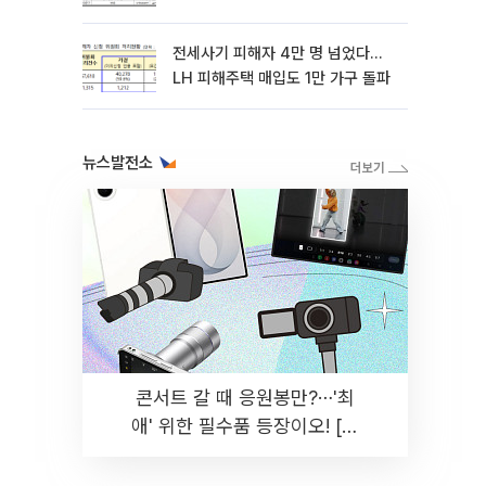
전세사기 피해자 4만 명 넘었다…
LH 피해주택 매입도 1만 가구 돌파
뉴스발전소
콘서트 갈 때 응원봉만?⋯'최
애' 위한 필수품 등장이오! [솔
드아웃]