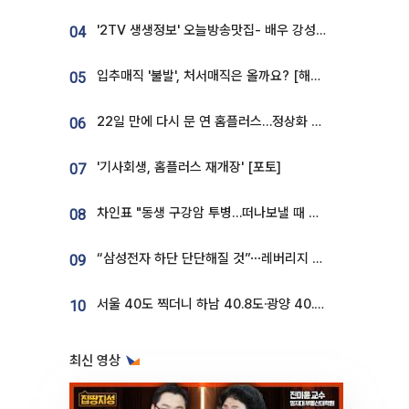
'2TV 생생정보' 오늘방송맛집- 배우 강성진 단골! 쌀국수ㆍ푸팟퐁 커리 맛집 '블○○○'
04
입추매직 '불발', 처서매직은 올까요? [해시태그]
05
22일 만에 다시 문 연 홈플러스…정상화 바쁜데 재고 없어 ‘발동동’[가보니]
06
'기사회생, 홈플러스 재개장' [포토]
07
차인표 "동생 구강암 투병…떠나보낼 때 가장 힘들었다”
08
“삼성전자 하단 단단해질 것”⋯레버리지 규제에 쏠림 완화 [찐코노미]
09
서울 40도 찍더니 하남 40.8도·광양 40.2도…전국 '펄펄'
10
최신 영상