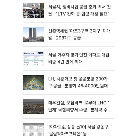
서울시, 정비사업 공급 효과 백서 전
달⋯"LTV 완화 등 법령 개정 필요"
신촌역세권 '마포3구역 3지구' 재개
발⋯298가구 공급
서울 거주자 경기·인천 아파트 매입
비중 4년 만에 최대
LH, 시흥거모 첫 공공분양 290가
구 공급…분양가 4억4000만원대
대우건설, 모잠비크 '로부마 LNG 1
단계' 낙찰의향서 수령…본계약 수
주 ‘청신호'
[아파트값 상승 톱10] 서울 강동구
‘올림픽파크포레온’ 등