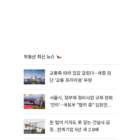
부동산 최신 뉴스
교통축 따라 집값 갈렸다⋯세종·검
단 ‘교통 프리미엄’ 뚜렷
서울시, 정부에 정비사업 규제 완화
'건의'⋯국토부 "협의 중" 입장만
[종합]
돈 벌어 이자도 못 갚는 건설사 급
증…한계기업 5년 새 2.8배