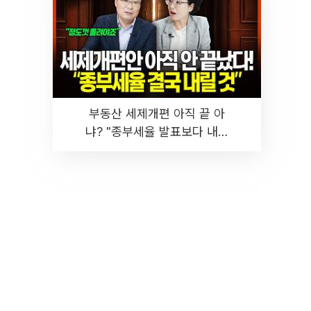
부동산 세제개편 아직 끝 아
냐? "종부세율 발표보다 내릴
것" 장기거주·양도세 전망 I 집
땅지성 I 김인만, 진미윤