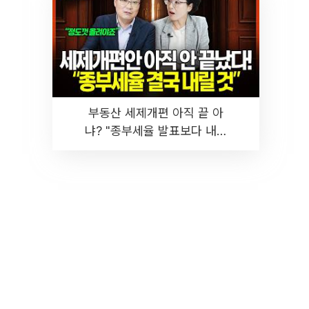
부동산 세제개편 아직 끝 아
냐? "종부세율 발표보다 내릴
것" 장기거주·양도세 전망 I 집
땅지성 I 김인만, 진미윤