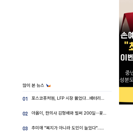
많이 본 뉴스
포스코퓨처엠, LFP 시장 뚫었다…배터리사와 대규모 장기 공급 합의
01
아옳이, 한의사 김형배와 벌써 200일⋯꽃다발 들고 "프러포즈 아냐"
02
추미애 "복지가 아니라 도민이 늘었다"…재정난 책임론 정면돌파
03