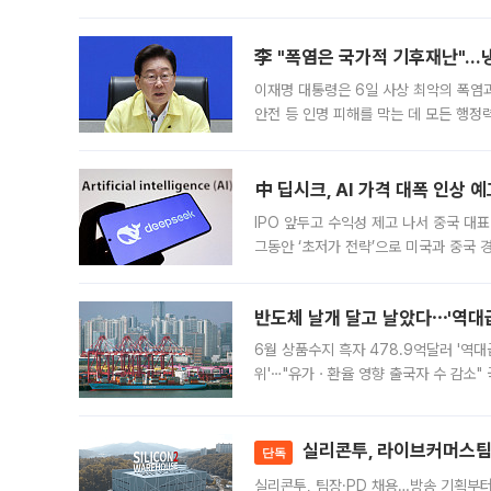
드를 꺼내자 서울시는 전·월세 부담만 
李 "폭염은 국가적 기후재난"…냉
이재명 대통령은 6일 사상 최악의 폭염
안전 등 인명 피해를 막는 데 모든 행
인프라 확충 계획을 내년도 예산안에 반
中 딥시크, AI 가격 대폭 인상 
IPO 앞두고 수익성 제고 나서 중국 대표
그동안 ‘초저가 전략’으로 미국과 중국
가된다. 블룸버그통신에 따르면 딥시크는
반도체 날개 달고 날았다⋯'역대급
6월 상품수지 흑자 478.9억달러 '역대
위'⋯"유가ㆍ환율 영향 출국자 수 감소" 
급 수출 호조가 매달 이어지면서 6월 
대 기
실리콘투, 라이브커머스팀 
단독
실리콘투, 팀장·PD 채용…방송 기획부