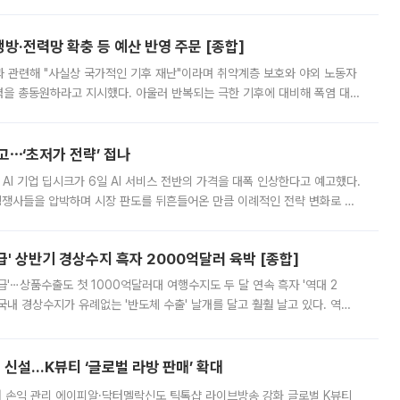
키울 것이라며 세금이 아닌 공급이 근본적인 처방이라고 전면 반박했다.
방·전력망 확충 등 예산 반영 주문 [종합]
과 관련해 "사실상 국가적인 기후 재난"이라며 취약계층 보호와 야외 노동자
정력을 총동원하라고 지시했다. 아울러 반복되는 극한 기후에 대비해 폭염 대응
영하는 방안도 검토하라고 주문했다. 이 대통령은 이날 폭염·가뭄 대
예고⋯‘초저가 전략’ 접나
 AI 기업 딥시크가 6일 AI 서비스 전반의 가격을 대폭 인상한다고 예고했다.
 경쟁사들을 압박하며 시장 판도를 뒤흔들어온 만큼 이례적인 전략 변화로 평
 이날 공지를 통해 구체적인 인상 폭은 공개하지 않았지만 상당한 수
' 상반기 경상수지 흑자 2000억달러 육박 [종합]
급'⋯상품수출도 첫 1000억달러대 여행수지도 두 달 연속 흑자 '역대 2
국내 경상수지가 유례없는 '반도체 수출' 날개를 달고 훨훨 날고 있다. 역대
경상수지 뿐 아니라 상반기 경상수지 흑자도 2000억달러에 근접하며 사상 최
신설…K뷰티 ‘글로벌 라방 판매’ 확대
터 손익 관리 에이피알·닥터멜락신도 틱톡샵 라이브방송 강화 글로벌 K뷰티