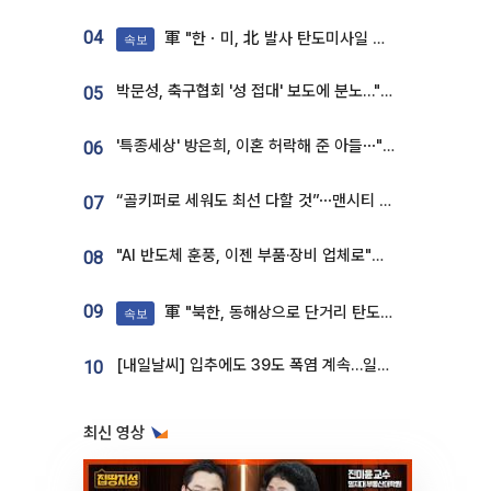
04
軍 "한ㆍ미, 北 발사 탄도미사일 제원 정밀분석 중"
속보
박문성, 축구협회 '성 접대' 보도에 분노…"다 말아먹으려고 작정했나"
05
'특종세상' 방은희, 이혼 허락해 준 아들⋯"너무 잘 커줬다" 오열
06
“골키퍼로 세워도 최선 다할 것”⋯맨시티 누네스, 주전 경쟁 각오 [인터뷰]
07
"AI 반도체 훈풍, 이젠 부품·장비 업체로"⋯증권가 HBM 수혜주 조명
08
09
軍 "북한, 동해상으로 단거리 탄도미사일 발사"
속보
[내일날씨] 입추에도 39도 폭염 계속…일부 지역 소나기
10
최신 영상