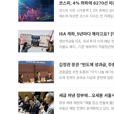
코스피, 4% 하락에 6270선 마
코스피 시장 시가총액 1, 2위 종목인 
래소에 따르면 코스피 지수는 전 거래일 대
1.81% 내린 6478.75에 출발한 코
다. 이날 오전
ISA 계좌, 5년마다 깨라고요? 
생산적금융 ISA, 국내 투자 이자·배당
이월도 폐지…기존 계좌까지 적용청년형 
는 5년마다 계좌를 해지하라는 건가요?”
편을
김정관 장관 “반도체 성과급, 
관훈클럽 초청 토론회 “이익 나눌 때 아
도체 업계의 성과급 지급과 관련해 일정
최근 상법·자본시장법 개정으로 기업 지
세금 꺼낸 정부에…오세훈 서울시장
정부 세제 개편에 “매물 잠김·전월세 불
부동산 해법 전쟁이 본격화하고 있다. 