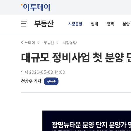
부동산
시장동향
업계
정책
분양
이투데이
부동산
시장동향
대규모 정비사업 첫 분양 
입력 2026-05-08 14:00
천상우 기자
구독