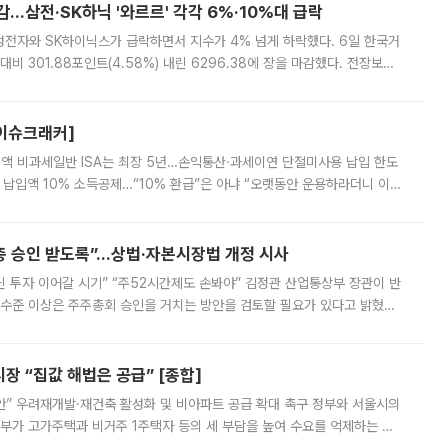
감…삼전·SK하닉 '와르르' 각각 6%·10%대 급락
삼성전자와 SK하이닉스가 급락하면서 지수가 4% 넘게 하락했다. 6일 한국거
비 301.88포인트(4.58%) 내린 6296.38에 장을 마감했다. 전장보다
스피는 장중 한때 6550.94까지 오르기도 했으나 6238.32까지 밀리기도 했
[이슈크래커]
 전액 비과세일반 ISA는 최장 5년…손익통산·과세이연 단절미사용 납입 한도
납입액 10% 소득공제…“10% 환급”은 아냐 “오랫동안 운용하라더니 이제
 ‘만능 절세 통장’으로 불리는 개인종합자산관리계좌(ISA)가 두 갈래로 개
주총 승인 받도록”…상법·자본시장법 개정 시사
닌 투자 이어갈 시기” “주52시간제도 손봐야” 김정관 산업통상부 장관이 반
 수준 이상은 주주총회 승인을 거치는 방안을 검토할 필요가 있다고 밝혔다.
배구조와 주주권 강화 논의가 이어지는 가운데, 핵심 연구인력에 대한
 “집값 해법은 공급” [종합]
안” 우려재개발·재건축 활성화 및 비아파트 공급 확대 촉구 정부와 서울시의
정부가 고가주택과 비거주 1주택자 등의 세 부담을 높여 수요를 억제하는 카