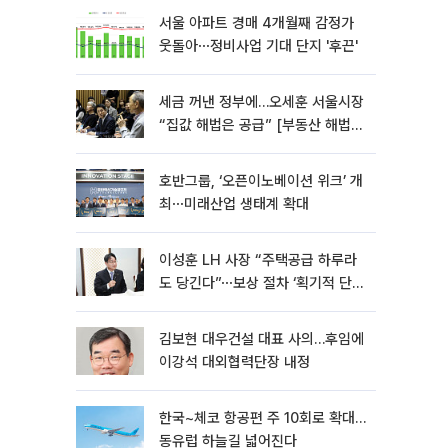
서울 아파트 경매 4개월째 감정가
웃돌아⋯정비사업 기대 단지 '후끈'
세금 꺼낸 정부에…오세훈 서울시장
“집값 해법은 공급” [부동산 해법
전쟁]
호반그룹, ‘오픈이노베이션 위크’ 개
최⋯미래산업 생태계 확대
이성훈 LH 사장 “주택공급 하루라
도 당긴다”⋯보상 절차 ‘획기적 단
축’
김보현 대우건설 대표 사의…후임에
이강석 대외협력단장 내정
한국~체코 항공편 주 10회로 확대…
동유럽 하늘길 넓어진다