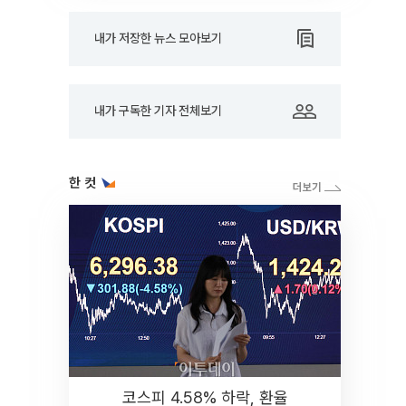
내가 저장한 뉴스 모아보기
내가 구독한 기자 전체보기
한 컷
코스피 4.58% 하락, 환율