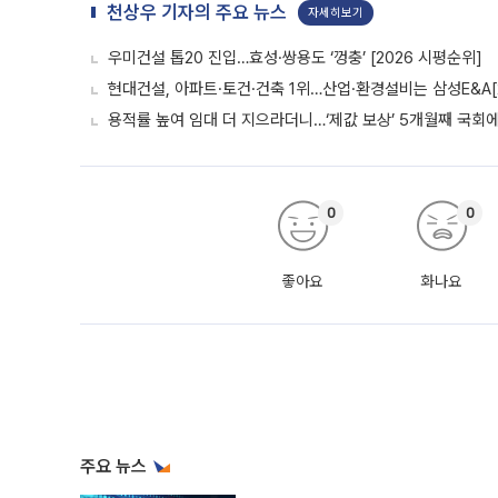
천상우 기자의 주요 뉴스
자세히보기
우미건설 톱20 진입…효성·쌍용도 ‘껑충’ [2026 시평순위]
현대건설, 아파트·토건·건축 1위…산업·환경설비는 삼성E&A[
용적률 높여 임대 더 지으라더니…‘제값 보상’ 5개월째 국회
0
0
좋아요
화나요
주요 뉴스