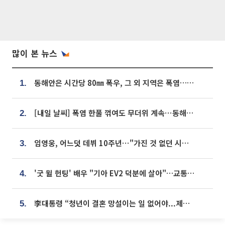
많이 본 뉴스
동해안은 시간당 80㎜ 폭우, 그 외 지역은 폭염…‘극과 극 날씨’
1.
[내일 날씨] 폭염 한풀 꺾여도 무더위 계속⋯동해안 이틀 연속 비
2.
임영웅, 어느덧 데뷔 10주년⋯"가진 것 없던 시절, 내 앞엔 20명의 팬뿐"
3.
'굿 윌 헌팅' 배우 "기아 EV2 덕분에 살아"…교통사고 후 안전성 극찬
4.
李대통령 “청년이 결혼 망설이는 일 없어야...제도상 불이익 조사”
5.