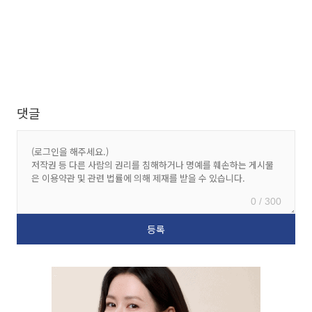
댓글
0 / 300