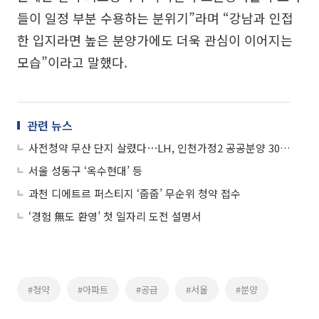
들이 일정 부분 수용하는 분위기”라며 “강남과 인접
한 입지라면 높은 분양가에도 더욱 관심이 이어지는
모습”이라고 말했다.
관련 뉴스
사전청약 무산 단지 살렸다⋯LH, 인천가정2 공공분양 308가구 공급
서울 성동구 ‘옥수현대’ 등
과천 디에트르 퍼스티지 ‘줍줍’ 무순위 청약 접수
‘경험 無도 환영’ 첫 일자리 도전 설명서
#청약
#아파트
#공급
#서울
#분양