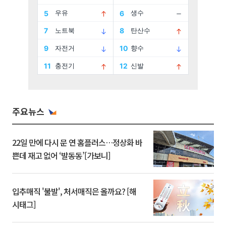
주요뉴스
22일 만에 다시 문 연 홈플러스…정상화 바
쁜데 재고 없어 ‘발동동’[가보니]
입추매직 '불발', 처서매직은 올까요? [해
시태그]