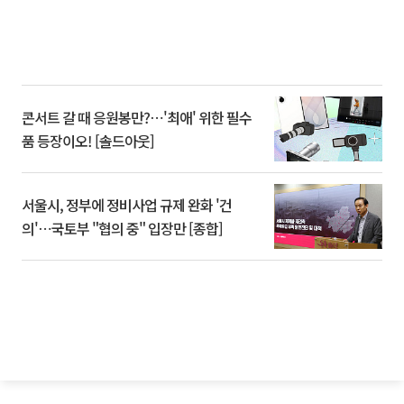
콘서트 갈 때 응원봉만?⋯'최애' 위한 필수
품 등장이오! [솔드아웃]
서울시, 정부에 정비사업 규제 완화 '건
의'⋯국토부 "협의 중" 입장만 [종합]