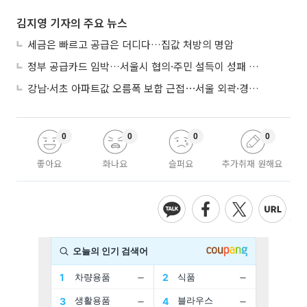
김지영 기자의 주요 뉴스
세금은 빠르고 공급은 더디다…집값 처방의 명암
정부 공급카드 임박…서울시 협의·주민 설득이 성패 가른다
강남·서초 아파트값 오름폭 보합 근접⋯서울 외곽·경기 남부 중심 매수세
0
0
0
0
좋아요
화나요
슬퍼요
추가취재 원해요