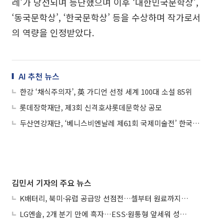
레’가 당선되며 등단했으며 이후 ‘대한민국문학상’,
‘동국문학상’, ‘한국문학상’ 등을 수상하며 작가로서
의 역량을 인정받았다.
AI 추천 뉴스
한강 ‘채식주의자’, 英 가디언 선정 세계 100대 소설 85위
롯데장학재단, 제3회 신격호샤롯데문학상 공모
두산연강재단, ‘베니스비엔날레 제61회 국제미술전’ 한국관 후원
김민서 기자의 주요 뉴스
K배터리, 북미·유럽 공급망 선점전…셀부터 원료까지 현지화
LG엔솔, 2개 분기 만에 흑자…ESS·원통형 앞세워 성장 가속