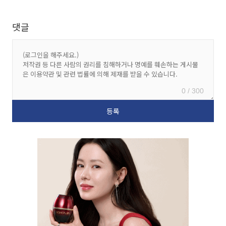
댓글
0 / 300