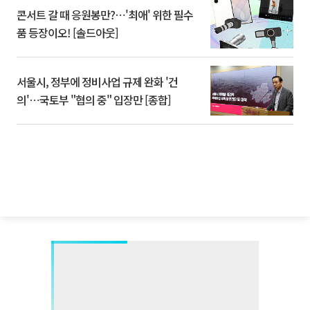
콘서트 갈 때 응원봉만?⋯'최애' 위한 필수
품 등장이오! [솔드아웃]
서울시, 정부에 정비사업 규제 완화 '건
의'⋯국토부 "협의 중" 입장만 [종합]