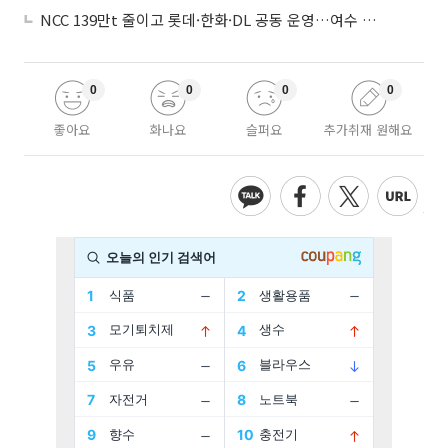
NCC 139만t 줄이고 롯데·한화·DL 공동 운영…여수 1호 본궤도
0
0
0
0
좋아요
화나요
슬퍼요
추가취재 원해요