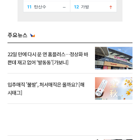
주요뉴스
22일 만에 다시 문 연 홈플러스…정상화 바
쁜데 재고 없어 ‘발동동’[가보니]
입추매직 '불발', 처서매직은 올까요? [해
시태그]