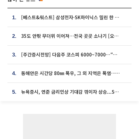
[베스트&워스트] 삼성전자·SK하이닉스 밀린 한 주…상상인증권은 85% 급등
1.
35도 안팎 무더위 이어져…전국 곳곳 소나기 [오늘 날씨]
2.
[주간증시전망] 다음주 코스피 6000~7000⋯“外人 수급은 정책이 변수”
3.
동해안은 시간당 80㎜ 폭우, 그 외 지역은 폭염…‘극과 극 날씨’
4.
뉴욕증시, 연준 금리인상 기대감 꺾이자 상승...S&P500 사상 최고치 [종합]
5.