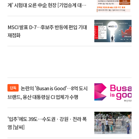
계’ 시험대 오른 中企 현장 [기업승계 대전
환]
MSCI 발표 D-7…후보주 반등에 편입 기대
재점화
논란의 'Busan is Good'…8억 도시
단독
브랜드, 용산 대통령실 CI 업체가 수행
'입추'에도 39도⋯수도권ㆍ강원ㆍ전라 폭
염 [날씨]