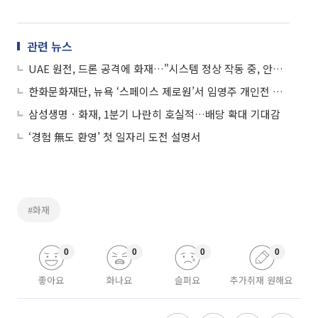
관련 뉴스
UAE 원전, 드론 공격에 화재…"시스템 정상 작동 중, 안전 영향 없어"
한화문화재단, 뉴욕 ‘스페이스 제로원’서 임영주 개인전 개최
삼성생명ㆍ화재, 1분기 나란히 호실적…배당 확대 기대감
‘경험 無도 환영’ 첫 일자리 도전 설명서
#화재
0
0
0
0
좋아요
화나요
슬퍼요
추가취재 원해요