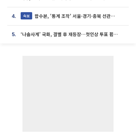
합수본, '통계 조작' 서울·경기·충북 선관위 등 추가 압수수색
속보
4.
‘나솔사계’ 국화, 결별 후 재등장⋯첫인상 투표 휩쓸고 ‘인기녀’ 등극
5.