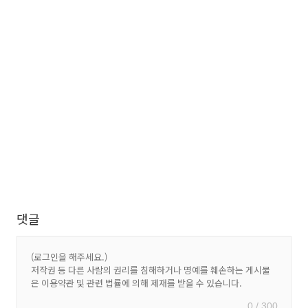
댓글
0 / 300