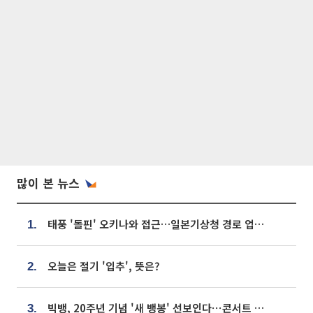
많이 본 뉴스
태풍 '돌핀' 오키나와 접근…일본기상청 경로 업데이트
1.
오늘은 절기 '입추', 뜻은?
2.
빅뱅, 20주년 기념 '새 뱅봉' 선보인다⋯콘서트 앞두고 팝업 개최
3.