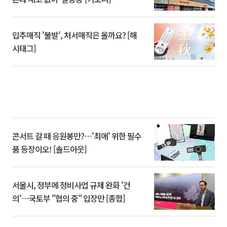
입추매직 '불발', 처서매직은 올까요? [해
시태그]
콘서트 갈 때 응원봉만?⋯'최애' 위한 필수
품 등장이오! [솔드아웃]
서울시, 정부에 정비사업 규제 완화 '건
의'⋯국토부 "협의 중" 입장만 [종합]