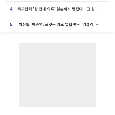
축구협회 '성 접대 의혹' 일본까지 번졌다…日 심판 실명 공개
4.
'차쥐뿔' 이준영, 포켓몬 카드 열혈 팬⋯"리셀러 처단할 것"
5.