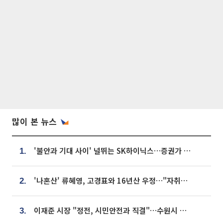
많이 본 뉴스
'불안과 기대 사이' 널뛰는 SK하이닉스…증권가 "HBM4·LTA 기반 펀터멘털 견고"
1.
'나혼산' 류혜영, 고경표와 16년산 우정…"자취방서 부모님과 마주쳐"
2.
이재준 시장 "정전, 시민안전과 직결"…수원시 비상대응체계 가동
3.