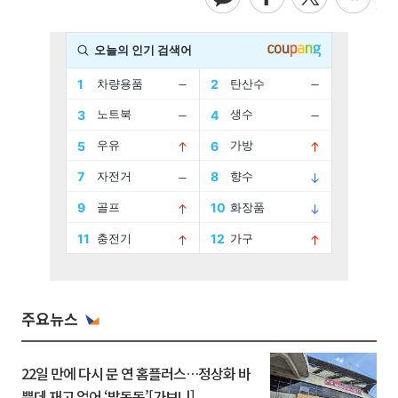
주요뉴스
22일 만에 다시 문 연 홈플러스…정상화 바
쁜데 재고 없어 ‘발동동’[가보니]