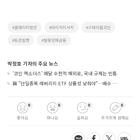
#클래리티법안
#타이거리서치
#스테이블코인
#토큰발행
#탈중앙화금융
박정호 기자의 주요 뉴스
'코인 엑소더스' 매달 수천억 해외로, 국내 규제는 빈틈
與 "단일종목 레버리지 ETF 상품성 낮춰야"…배수 조정안도 거론
0
0
0
0
좋아요
화나요
슬퍼요
추가취재 원해요