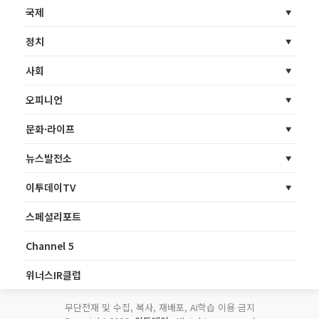
국제
정치
사회
오피니언
문화·라이프
뉴스발전소
이투데이TV
스페셜리포트
Channel 5
위너스IR클럽
무단전재 및 수집, 복사, 재배포, AI학습 이용 금지