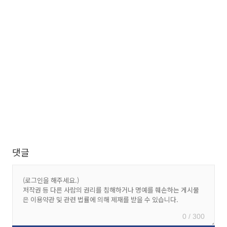
댓글
0 / 300