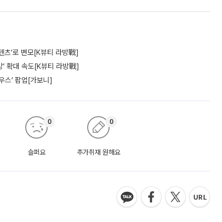
텐츠’로 변모[K뷰티 라방戰]
’ 확대 속도[K뷰티 라방戰]
우스’ 팝업[가보니]
0
0
슬퍼요
추가취재 원해요