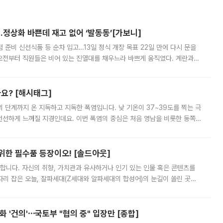
…정상화 바쁜데 재고 없어 ‘발동동’[가보니]
준비 신선식품 등 순차 입고…13일 정식 개장 목표 22일 만에 다시 문을
오전부터 직원들은 비어 있는 진열대를 채우느라 바쁘게 움직였다. 계란과
리를 잡기 시작했지만, 매장 곳곳엔 여전히 텅 빈 매대가 먼저 눈에 들어왔
까요? [해시태그]
’의 단계까지 온 지독하고 지독한 폭염입니다. 낮 기온이 37~39도를 찍는 극
 선선하게 느껴질 지경인데요. 이번 폭염의 중심은 처음 영남을 비롯한 동쪽
 북서풍이 산맥을 넘어 영남 쪽으로 내려오면서 뜨겁고 건조해졌는데요.
 위한 필수품 등장이오! [솔드아웃]
합니다. 자신의 취향, 가치관과 유사하거나 인기 있는 인물 혹은 콘텐츠를
'가 자리 잡은 오늘, 잘파세대(Z세대와 알파세대의 합성어)의 눈길이 쏠린 곳은
리는 공연장. 응원봉만큼이나 눈에 띄는 게 있습니다. 공연이 시작되기
 '건의'⋯국토부 "협의 중" 입장만 [종합]