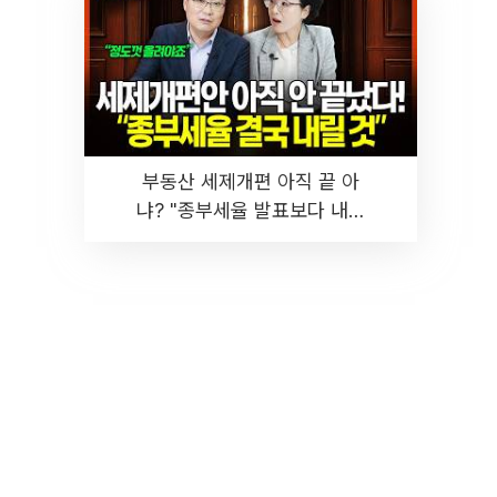
부동산 세제개편 아직 끝 아
냐? "종부세율 발표보다 내릴
것" 장기거주·양도세 전망 I 집
땅지성 I 김인만, 진미윤