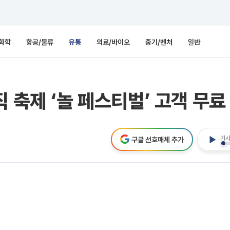
화학
항공/물류
유통
의료/바이오
중기/벤처
일반
 축제 ‘놀 페스티벌’ 고객 무료
기사
구글 선호매체 추가