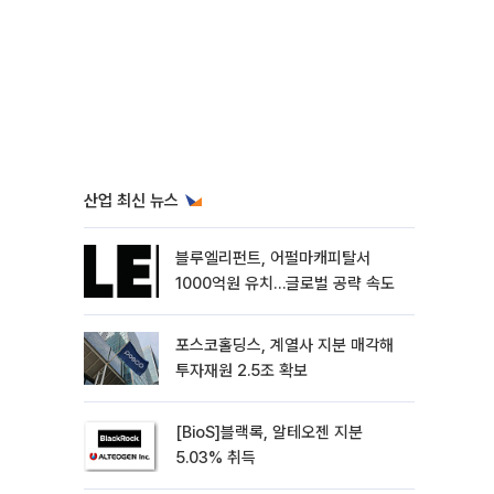
산업 최신 뉴스
블루엘리펀트, 어펄마캐피탈서
1000억원 유치…글로벌 공략 속도
포스코홀딩스, 계열사 지분 매각해
투자재원 2.5조 확보
[BioS]블랙록, 알테오젠 지분
5.03% 취득