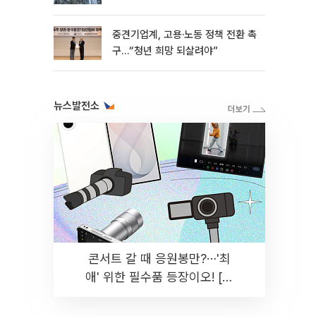
흑자 유지
중견기업계, 고용·노동 정책 전환 촉
구…“청년 희망 되살려야”
뉴스발전소
콘서트 갈 때 응원봉만?⋯'최
애' 위한 필수품 등장이오! [솔
드아웃]