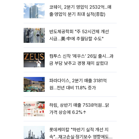
코웨이, 2분기 영업익 2532억...매
출·영업익 분기 최대 실적(종합)
반도체공학회 "주 52시간제 개선
시급…美·中에 추월당할 수도"
컴투스 신작 ‘제우스’ 26일 출시…과
금 부담 낮추고 경쟁 재미 살렸다
파라다이스, 2분기 매출 3181억
원…전년 대비 11.8% 증가
하림, 상반기 매출 7538억원…닭
가격 상승에 6.2%↑
롯데케미칼 "하반기 실적 개선 지
속"…재고손실·정기보수 영향에도