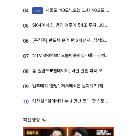
서울도 '40도'…오늘 노원 40.2도 기록
04
속보
SK하이닉스, 용인·청주에 54조 투자…AI 메모리 생산기지 키운다
05
[특징주] 반도체 온기 탄 2차전지...삼성SDI, 장 초반 7% 넘게 껑충
06
'2TV 생생정보' 오늘방송맛집- 배우 강성진 단골! 쌀국수ㆍ푸팟퐁 커리 맛집 '블○○○'
07
톰 홀랜드♥젠데이아, 비밀 결혼 파티 포착⋯호텔 대관비만 9억
08
입추매직 '불발', 처서매직은 올까요? [해시태그]
09
이찬원 “잃어버린 누나 만난 듯”⋯‘편스토랑’서 매력 폭발
10
최신 영상