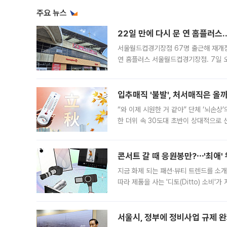
주요 뉴스
22일 만에 다시 문 연 홈플러스
서울월드컵경기장점 67명 출근해 재개점 
연 홈플러스 서울월드컵경기장점. 7일 
우유, 과일 같은 신선식품이 차근차근 자
입추매직 '불발', 처서매직은 올
“와 이제 시원한 거 같아” 단체 ‘뇌손상
한 더위 속 30도대 초반이 상대적으로
지역에 있었습니다. 7월 말에는 서풍과
콘서트 갈 때 응원봉만?⋯'최애'
지금 화제 되는 패션·뷰티 트렌드를 소개
따라 제품을 사는 '디토(Ditto) 소비
어디일까요? 아이돌 콘서트 시작을 기다
서울시, 정부에 정비사업 규제 완화