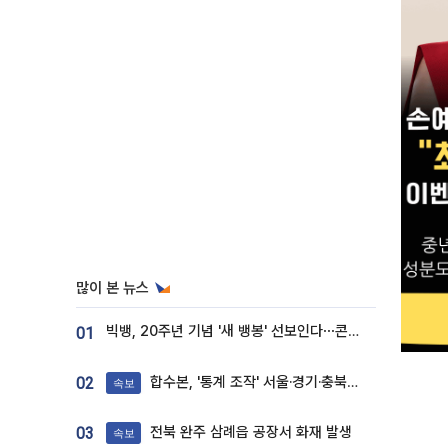
많이 본 뉴스
빅뱅, 20주년 기념 '새 뱅봉' 선보인다⋯콘서트 앞두고 팝업 개최
01
합수본, '통계 조작' 서울·경기·충북 선관위 등 추가 압수수색
02
속보
전북 완주 삼례읍 공장서 화재 발생
03
속보