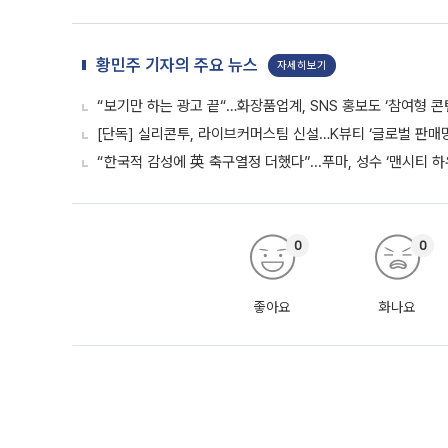
황민주 기자의 주요 뉴스
자세히보기
“보기만 하는 광고 끝“…화장품업계, SNS 홍보도 ‘참여형 콘
[단독] 실리콘투, 라이브커머스팀 신설…K뷰티 ‘글로벌 판매망
“한국적 감성에 英 축구열정 더했다”...푸마, 성수 ‘맨시티 하
0
0
좋아요
화나요