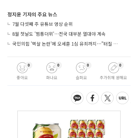
정지윤 기자의 주요 뉴스
7월 다섯째 주 유튜브 영상 순위
8월 첫날도 '찜통더위'⋯전국 대부분 열대야 계속
국민의힘 '멱살 논란'에 오세훈 1심 유죄까지⋯"터질 게 터졌다"
0
0
0
0
좋아요
화나요
슬퍼요
추가취재 원해요