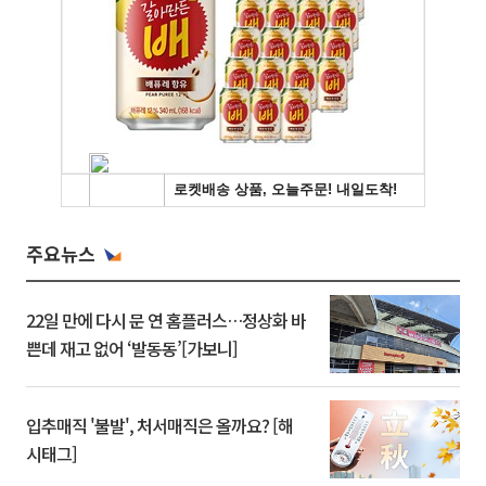
주요뉴스
22일 만에 다시 문 연 홈플러스…정상화 바
쁜데 재고 없어 ‘발동동’[가보니]
입추매직 '불발', 처서매직은 올까요? [해
시태그]