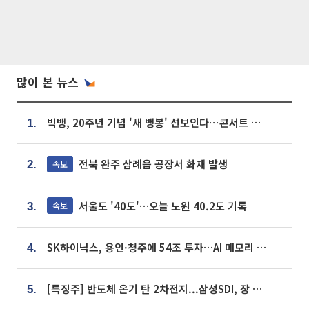
많이 본 뉴스
빅뱅, 20주년 기념 '새 뱅봉' 선보인다⋯콘서트 앞두고 팝업 개최
1.
전북 완주 삼례읍 공장서 화재 발생
속보
2.
서울도 '40도'…오늘 노원 40.2도 기록
속보
3.
SK하이닉스, 용인·청주에 54조 투자…AI 메모리 생산기지 키운다
4.
[특징주] 반도체 온기 탄 2차전지...삼성SDI, 장 초반 7% 넘게 껑충
5.