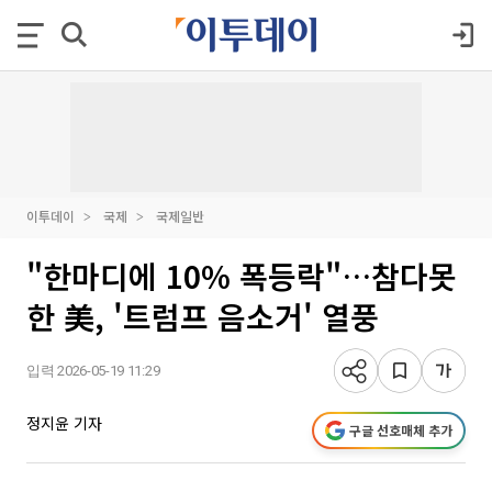
이투데이
국제
국제일반
"한마디에 10% 폭등락"…참다못
한 美, '트럼프 음소거' 열풍
입력 2026-05-19 11:29
정지윤 기자
구글 선호매체 추가