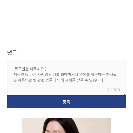
댓글
0 / 300