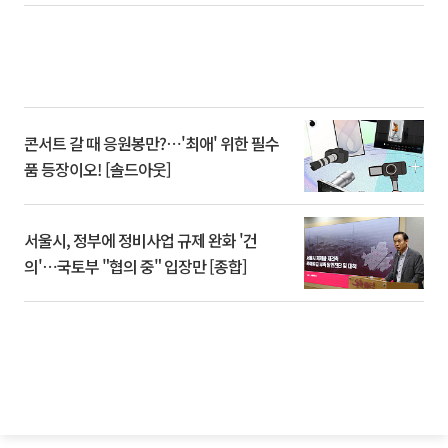
콘서트 갈 때 응원봉만?⋯'최애' 위한 필수
품 등장이오! [솔드아웃]
서울시, 정부에 정비사업 규제 완화 '건
의'⋯국토부 "협의 중" 입장만 [종합]