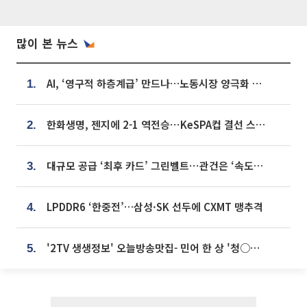
많이 본 뉴스
AI, ‘영구적 하층계급’ 만드나…노동시장 양극화 경고
1.
한화생명, 젠지에 2-1 역전승⋯KeSPA컵 결선 스테이지 2 직행
2.
대규모 공급 ‘최후 카드’ 그린벨트⋯관건은 ‘속도’ [주택공급 승부수의 조건]
3.
LPDDR6 ‘한중전’…삼성·SK 선두에 CXMT 맹추격
4.
'2TV 생생정보' 오늘방송맛집- 민어 한 상 '청○○○' vs 전복 한 상 '명○'
5.