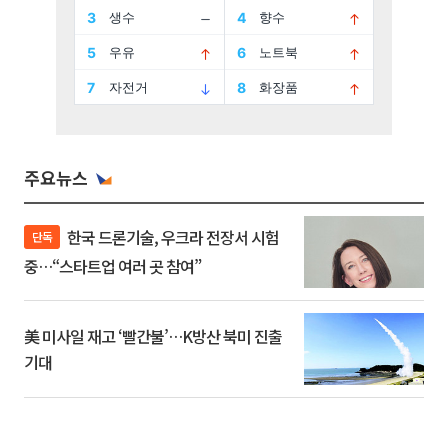
주요뉴스
한국 드론기술, 우크라 전장서 시험
단독
중…“스타트업 여러 곳 참여”
美 미사일 재고 ‘빨간불’…K방산 북미 진출
기대