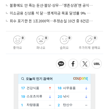
불황에도 안 죽는 둔산·불당·상무⋯‘생존상권’엔 공식 있었다
미소금융 신상품 석 달⋯생계자금 목표 달성률 9% 그쳐
회수 포기한 돈 1조2000억⋯추정손실 10건 중 8건은 기업대출
0
0
0
0
좋아요
화나요
슬퍼요
추가취재 원해요