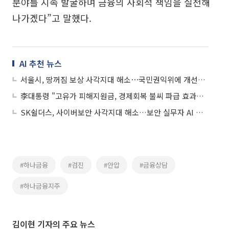
분야를 지속 발굴하며 금융의 사회적 책임을 실천해
나가겠다”고 말했다.
AI 추천 뉴스
서울시, 땅꺼짐 보상 사각지대 해소⋯국민권익위에 개선안 제안
李대통령 "고유가 피해지원금, 경제회복 불씨 파급 효과⋯사각지대 살펴야"
SK쉴더스, 사이버보안 사각지대 해소…보안 실무자 AI 교육 프로그램 운영
#하나금융
#검진
#안압
#금융상담
#하나금융지주
김이현 기자의 주요 뉴스