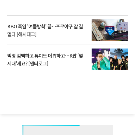
KBO 폭염 '여름방학' 끝…프로야구 갈 길
멀다 [해시태그]
빅뱅 컴백하고 튜이드 데뷔하고⋯K팝 '몇
세대'세요? [엔터로그]