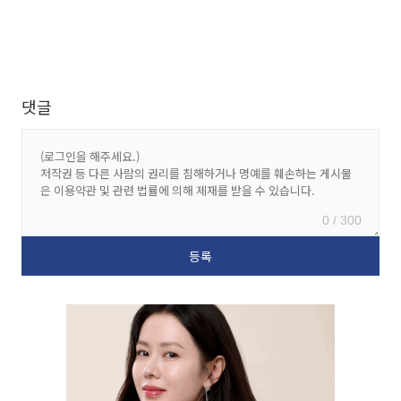
댓글
0 / 300