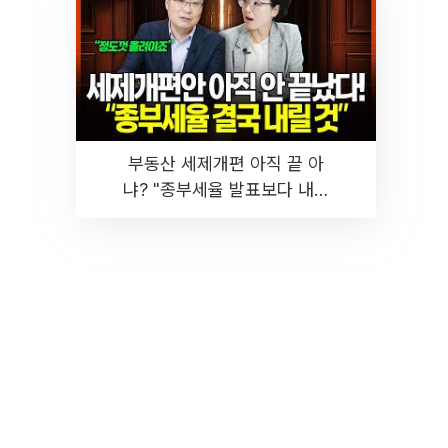
부동산 세제개편 아직 끝 아
냐? "종부세율 발표보다 내릴
것" 장기거주·양도세 전망 I 집
땅지성 I 김인만, 진미윤