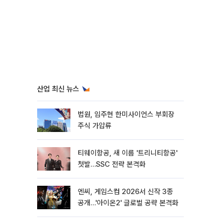
산업 최신 뉴스
법원, 임주현 한미사이언스 부회장
주식 가압류
티웨이항공, 새 이름 '트리니티항공'
첫발…SSC 전략 본격화
엔씨, 게임스컴 2026서 신작 3종
공개…'아이온2' 글로벌 공략 본격화