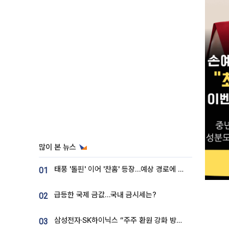
많이 본 뉴스
태풍 '돌핀' 이어 '찬홈' 등장…예상 경로에 한국 '한숨'
01
급등한 국제 금값…국내 금시세는?
02
삼성전자·SK하이닉스 “주주 환원 강화 방안 마련”
03