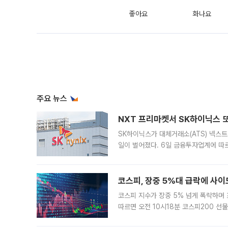
좋아요
화나요
주요 뉴스
NXT 프리마켓서 SK하이닉스 또
SK하이닉스가 대체거래소(ATS) 넥스
일이 벌어졌다. 6일 금융투자업계에 따르
규장 종가보다 29.98% 내린 116만8
규시장과 달
코스피, 장중 5%대 급락에 사이
코스피 지수가 장중 5% 넘게 폭락하며
따르면 오전 10시18분 코스피200 
정지됐다. 발동 시점 당시 코스피200 선