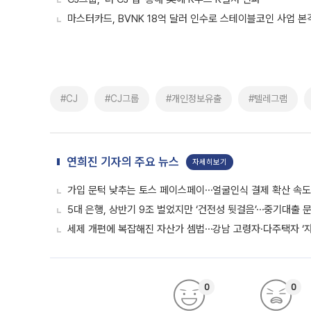
마스터카드, BVNK 18억 달러 인수로 스테이블코인 사업 본
#CJ
#CJ그룹
#개인정보유출
#텔레그램
연희진 기자의 주요 뉴스
자세히보기
가입 문턱 낮추는 토스 페이스페이⋯얼굴인식 결제 확산 속
5대 은행, 상반기 9조 벌었지만 ‘건전성 뒷걸음’⋯중기대출 문
세제 개편에 복잡해진 자산가 셈법⋯강남 고령자·다주택자 ‘
0
0