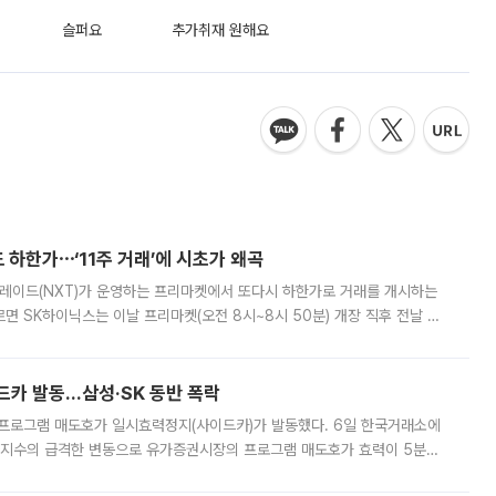
슬퍼요
추가취재 원해요
 하한가⋯‘11주 거래’에 시초가 왜곡
트레이드(NXT)가 운영하는 프리마켓에서 또다시 하한가로 거래를 개시하는
면 SK하이닉스는 이날 프리마켓(오전 8시~8시 50분) 개장 직후 전날 정
000원에 거래됐다. 거래량은 11주에 불과했으나, 최초 가격 결정이 기존 정
드카 발동…삼성·SK 동반 폭락
 프로그램 매도호가 일시효력정지(사이드카)가 발동했다. 6일 한국거래소에
선물지수의 급격한 변동으로 유가증권시장의 프로그램 매도호가 효력이 5분간
물지수는 전 거래일 종가 대비 52.48포인트(5.04%) 내린 987.24를 기