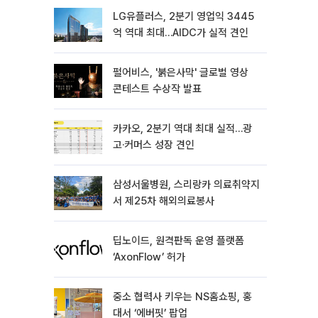
LG유플러스, 2분기 영업익 3445
억 역대 최대…AIDC가 실적 견인
펄어비스, '붉은사막' 글로벌 영상
콘테스트 수상작 발표
카카오, 2분기 역대 최대 실적…광
고·커머스 성장 견인
삼성서울병원, 스리랑카 의료취약지
서 제25차 해외의료봉사
딥노이드, 원격판독 운영 플랫폼
‘AxonFlow’ 허가
중소 협력사 키우는 NS홈쇼핑, 홍
대서 ‘에버핏’ 팝업