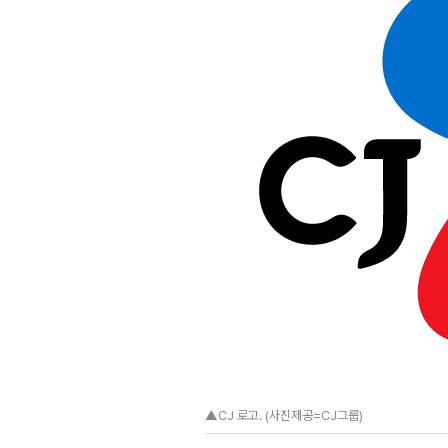
▲CJ 로고. (사진제공=CJ그룹)