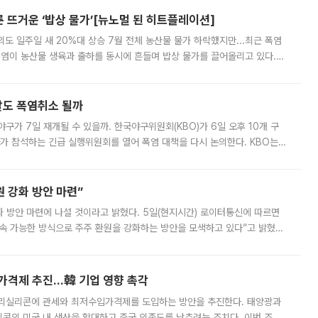
른 뜨거운 ‘밥상 물가’[뉴노멀 된 히트플레이션]
도 일주일 새 20%대 상승 7월 전체 농산물 물가 하락했지만...최근 폭염
폭염이 농산물 생육과 출하를 동시에 흔들며 밥상 물가를 끌어올리고 있다.
 아니라 오이와 참외, 브로콜리 가격까지 일주일 새 두 자릿수로 뛰었다.
말도 폭염취소 될까
구가 7일 재개될 수 있을까. 한국야구위원회(KBO)가 6일 오후 10개 구
 참석하는 긴급 실행위원회를 열어 폭염 대책을 다시 논의한다. KBO는
서 관람객과 선수단의 안전 위험 상황이 발생했다”며 5∼6일 예정됐던
 강화 방안 마련”
 것이라고 밝혔다. 5일(현지시간) 로이터통신에 따르면
속 가능한 방식으로 주주 환원을 강화하는 방안을 모색하고 있다”고 밝혔다.
그러면서 자세한 내용은 “조만간 공개할 예정”이라고 덧붙였다. SK하이닉스도 로이터에 전달한 성명에서 “연
가격제 추진…韓 기업 영향 촉각
폴리실리콘에 관세와 최저수입가격제를 도입하는 방안을 추진한다. 태양광과
콘의 미국 내 생산을 확대하고 중국 의존도를 낮추려는 조치다. 이번 조처