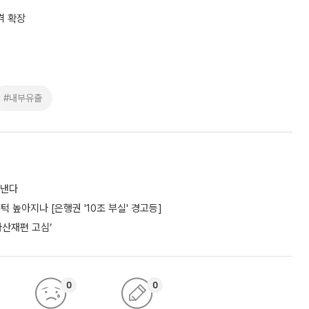
격 확장
#내부유출
도낸다
턱 높아지나 [은행권 '10조 부실' 경고등]
자산재편 고심’
0
0