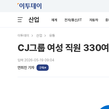
산업
재계
전자/통신/IT
자동차
중
이투데이
산업
유통
CJ그룹 여성 직원 330
입력 2026-05-19 09:04
연희진 기자
구독