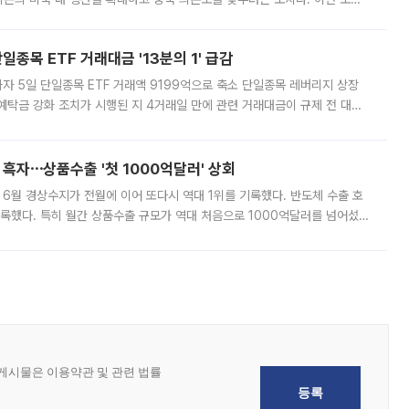
쏠리고 있다. 5일(현지시간) 블룸버그통신에 따르면 미국 행정부 내에서는
종목 ETF 거래대금 '13분의 1' 급감
자 5일 단일종목 ETF 거래액 9199억으로 축소 단일종목 레버리지 상장
예탁금 강화 조치가 시행된 지 4거래일 만에 관련 거래대금이 규제 전 대비
거래소에 따르면 전날 코스피 시장 전체 거래대금은 25조2129억원을 기록
 흑자⋯상품수출 '첫 1000억달러' 상회
표 6월 경상수지가 전월에 이어 또다시 역대 1위를 기록했다. 반도체 수출 호
기록했다. 특히 월간 상품수출 규모가 역대 처음으로 1000억달러를 넘어섰
6월 국제수지(잠정)'에 따르면 6월 경상수지는 497억3000만달러 흑자로