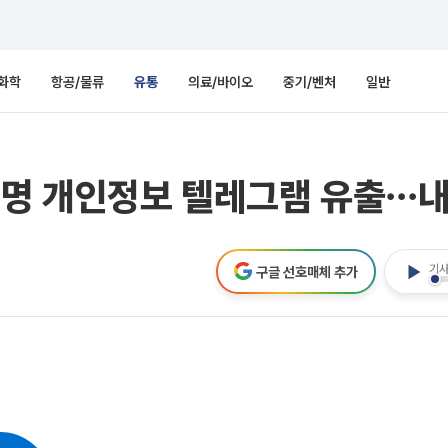
화학
항공/물류
유통
의료/바이오
중기/벤처
일반
여명 개인정보 텔레그램 유출⋯내
기사
구글 선호매체 추가