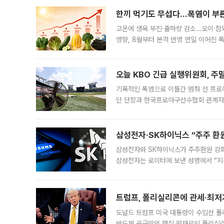
록했다.
한끼 먹기도 무섭다...폭염이 부
고온에 생육 부진·출하량 감소…오이·참외
영향, 8월부터 본격 반영 연일 이어진 
고온에 취약한 시금치와 상추 등 잎채소뿐
오늘 KBO 긴급 실행위원회, 주
기록적인 폭염으로 이틀간 멈춰 선 프로야
단 단장과 한국프로야구선수협회 관계자가
5일 “최근 전국적으로 폭염이 지속되면
KBO리그와
삼성전자·SK하이닉스 “주주 환원
삼성전자와 SK하이닉스가 주주환원 강화 방안 마련에 나설
삼성전자는 로이터에 보낸 성명에서 “지
트럼프, 폴리실리콘에 관세·최저
도널드 트럼프 미국 대통령이 수입산 
반도체 공급망의 핵심 원재료인 폴리실리