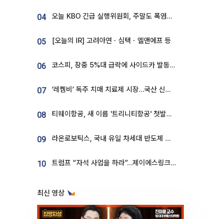
오늘 KBO 긴급 실행위원회, 주말도 폭염취소 될까
04
[오늘의 IR] 고려아연ㆍ심텍ㆍ엘앤에프 등
05
코스피, 장중 5%대 급락에 사이드카 발동…삼성·SK 동반 폭락
06
‘레켐비’ 독주 치매 치료제 시장…국산 신약 등장하나
07
티웨이항공, 새 이름 '트리니티항공' 첫발…SSC 전략 본격화
08
라온로보틱스, 국내 유일 차세대 반도체 공정 로봇 개발 ‘고객사 테스트 진행’
09
트럼프 “자석 사업을 하라”…제이에스링크, 비중국 영구자석 공급망 구축 속도
10
최신 영상