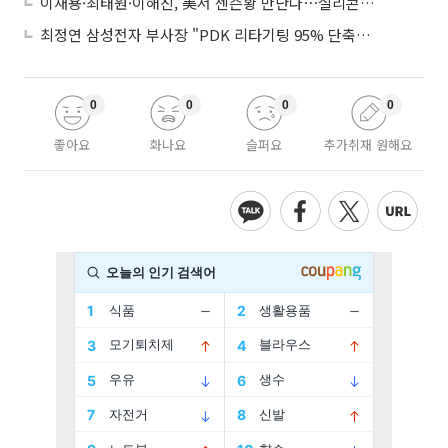
이재용·최태원·이해진, 美서 젠슨황 만난다⋯실리콘밸리 집결하는 AI리더
최정연 삼성전자 부사장 "PDK 리타기팅 95% 단축…에이전트 AI 시범 활용"
0
0
0
0
좋아요
화나요
슬퍼요
추가취재 원해요