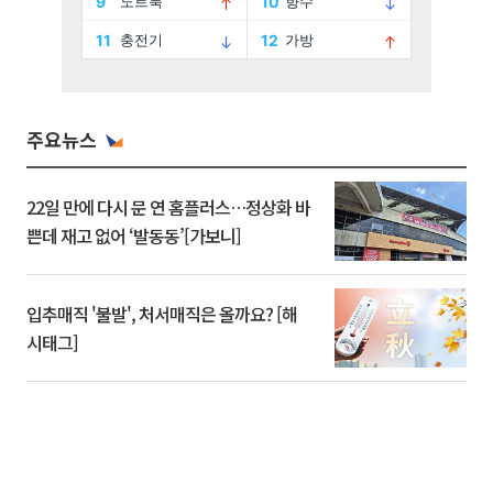
주요뉴스
22일 만에 다시 문 연 홈플러스…정상화 바
쁜데 재고 없어 ‘발동동’[가보니]
입추매직 '불발', 처서매직은 올까요? [해
시태그]