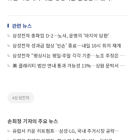
관련 뉴스
삼성전자 총파업 D-2⋯노사, 운명의 ‘마지막 담판’
삼성전자 성과급 협상 '빈손' 종료⋯내일 10시 회의 재개
삼성전자 “평상시는 평일·주말 각각 기준…노조 주장은 법원 결정 호도”
美 클래리티 법안 연내 통과 가능성 13%…상원 문턱서 제동
#삼성전자
손희정 기자의 주요 뉴스
유럽서 키운 히트펌프…삼성·LG, 국내 주거시장 공략 ‘속도’