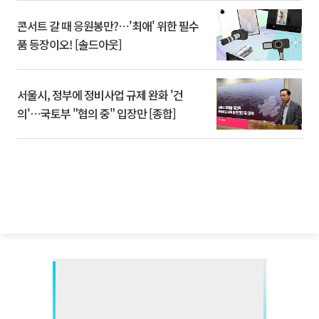
콘서트 갈 때 응원봉만?⋯'최애' 위한 필수
품 등장이오! [솔드아웃]
서울시, 정부에 정비사업 규제 완화 '건
의'⋯국토부 "협의 중" 입장만 [종합]