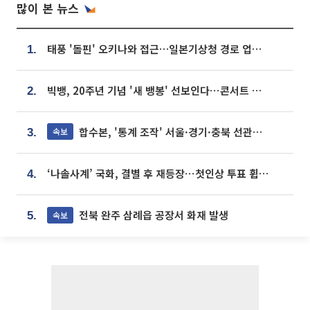
많이 본 뉴스
태풍 '돌핀' 오키나와 접근…일본기상청 경로 업데이트
1.
빅뱅, 20주년 기념 '새 뱅봉' 선보인다⋯콘서트 앞두고 팝업 개최
2.
합수본, '통계 조작' 서울·경기·충북 선관위 등 추가 압수수색
속보
3.
‘나솔사계’ 국화, 결별 후 재등장⋯첫인상 투표 휩쓸고 ‘인기녀’ 등극
4.
전북 완주 삼례읍 공장서 화재 발생
속보
5.