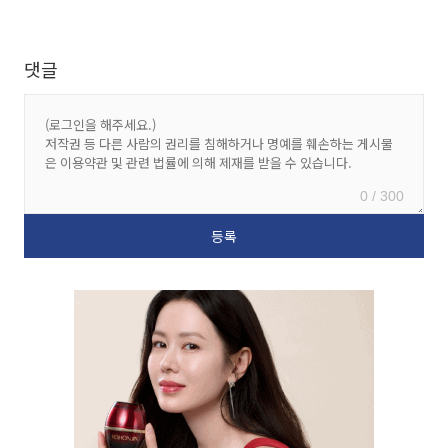
댓글
0 / 300