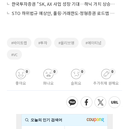
한국투자증권 “SK, AX 사업 성장 기대…하닉 가치 상승이 NAV 견인”
STO 하위법규 예상안, 풀링·거래한도·정형증권 로드맵 제시
#바이트랩
#투자
#올리브영
#에이티넘
#VC
0
0
0
0
좋아요
화나요
슬퍼요
추가취재 원해요