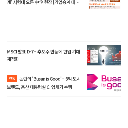
계’ 시험대 오른 中企 현장 [기업승계 대전
환]
MSCI 발표 D-7…후보주 반등에 편입 기대
재점화
논란의 'Busan is Good'…8억 도시
단독
브랜드, 용산 대통령실 CI 업체가 수행