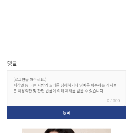
댓글
0 / 300