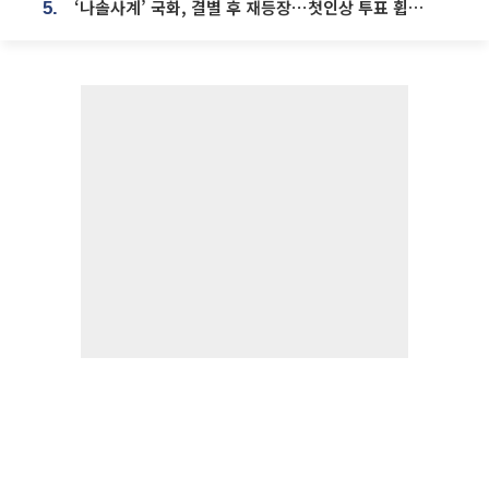
‘나솔사계’ 국화, 결별 후 재등장⋯첫인상 투표 휩쓸고 ‘인기녀’ 등극
5.