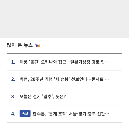
많이 본 뉴스
태풍 '돌핀' 오키나와 접근…일본기상청 경로 업데이트
1.
빅뱅, 20주년 기념 '새 뱅봉' 선보인다⋯콘서트 앞두고 팝업 개최
2.
오늘은 절기 '입추', 뜻은?
3.
합수본, '통계 조작' 서울·경기·충북 선관위 등 추가 압수수색
속보
4.