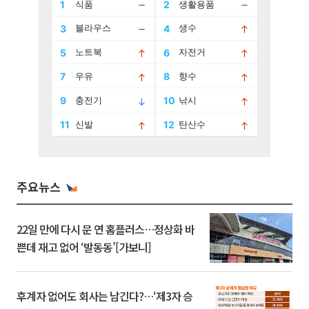
주요뉴스
22일 만에 다시 문 연 홈플러스…정상화 바
쁜데 재고 없어 ‘발동동’[가보니]
후계자 없어도 회사는 남긴다?…‘제3자 승