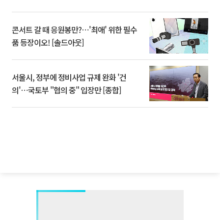
콘서트 갈 때 응원봉만?⋯'최애' 위한 필수
품 등장이오! [솔드아웃]
서울시, 정부에 정비사업 규제 완화 '건
의'⋯국토부 "협의 중" 입장만 [종합]