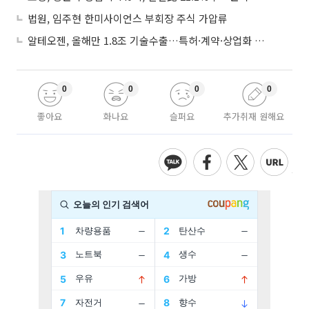
법원, 임주현 한미사이언스 부회장 주식 가압류
알테오젠, 올해만 1.8조 기술수출…특허·계약·상업화 ‘삼박자’
0
0
0
0
좋아요
화나요
슬퍼요
추가취재 원해요