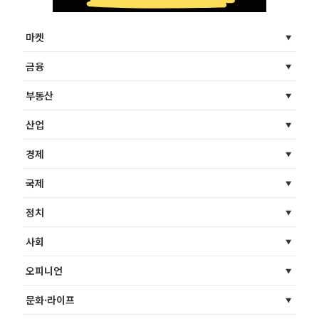
마켓
금융
부동산
산업
경제
국제
정치
사회
오피니언
문화·라이프