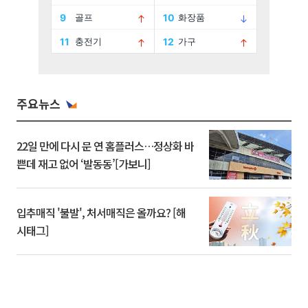
주요뉴스
22일 만에 다시 문 연 홈플러스…정상화 바
쁜데 재고 없어 ‘발동동’[가보니]
입추매직 '불발', 처서매직은 올까요? [해
시태그]