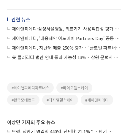
관련 뉴스
제이앤피메디·삼성서울병원, 의료기기 사용적합성 평가 협력 업무협약
제이앤피메디, ‘대웅제약 이노베어 Partners Day’ 공동 참여
제이앤피메디, 지난해 매출 250% 증가⋯“글로벌 파트너 입지 강화“
美 클래리티 법안 연내 통과 가능성 13%…상원 문턱서 제동
#제이앤피메디파트너스
#바이오헬스케어
#한국모태펀드
#디지털헬스케어
#제이앤피메디
이상민 기자의 주요 뉴스
보령, 상반기 영업익 440억, 전년比 21.1%↑…반기 역대 최대