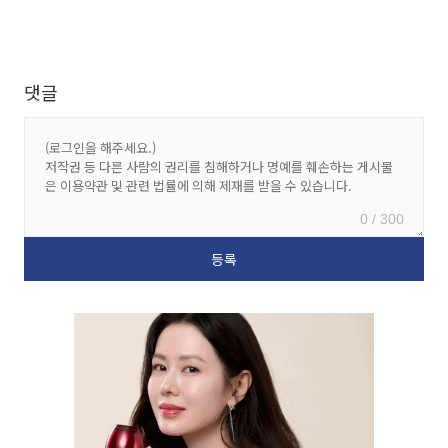
댓글
0 / 300