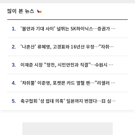
많이 본 뉴스
'불안과 기대 사이' 널뛰는 SK하이닉스…증권가 "HBM4·LTA 기반 펀터멘털 견고"
1.
'나혼산' 류혜영, 고경표와 16년산 우정…"자취방서 부모님과 마주쳐"
2.
이재준 시장 "정전, 시민안전과 직결"…수원시 비상대응체계 가동
3.
'차쥐뿔' 이준영, 포켓몬 카드 열혈 팬⋯"리셀러 처단할 것"
4.
축구협회 '성 접대 의혹' 일본까지 번졌다…日 심판 실명 공개
5.