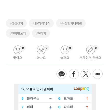
#삼성전자
#SK하이닉스
#주성엔지니어링
#한미반도체
#현대차
0
0
0
0
좋아요
화나요
슬퍼요
추가취재 원해요