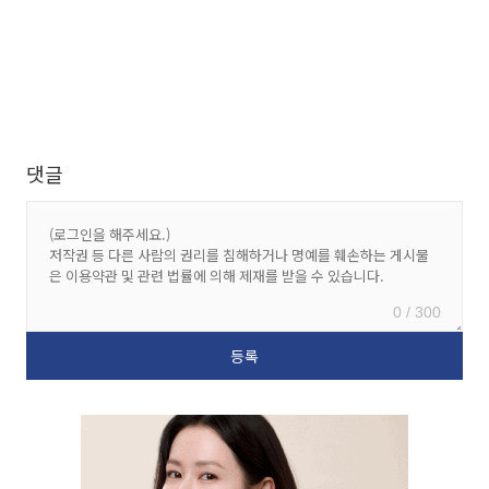
댓글
0 / 300