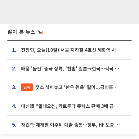
많이 본 뉴스
전장연, 오늘(10일) 서울 지하철 4호선 혜화역 시위…1호선 용산역 무정차
1.
태풍 '돌핀' 중국 상륙, '찬홈' 일본→한국…각국 기상청 예상 경로는?
2.
젖소 섞어놓고 ‘한우 원육’ 팔이...공영홈쇼핑 표기·검증 구멍
단독
3.
대신證 “알테오젠, 키트루다 큐렉스 판매 3배 급증…목표가 41만원 상향”
4.
재건축·재개발 이주비 대출 숨통…정부, HF 보증 신설 추진
5.