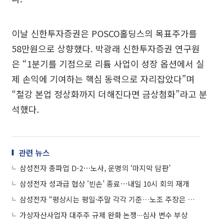
이날 신한투자증권은 POSCO홀딩스의 목표주가를
58만원으로 상향했다. 박광래 신한투자증권 연구원
은 “1분기를 기점으로 리튬 사업이 성장 옵션에서 실
제 손익에 기여하는 핵심 동력으로 자리잡았다”며
“철강 본업 정상화까지 더해진다면 금상첨화”라고 분
석했다.
관련 뉴스
삼성전자 총파업 D-2⋯노사, 운명의 ‘마지막 담판’
삼성전자 성과급 협상 '빈손' 종료⋯내일 10시 회의 재개
삼성전자 “평상시는 평일·주말 각각 기준…노조 주장은 법원 결정 호도”
가상자산사업자 대주주 규제 완화 논쟁∙∙∙심사 변수 부상