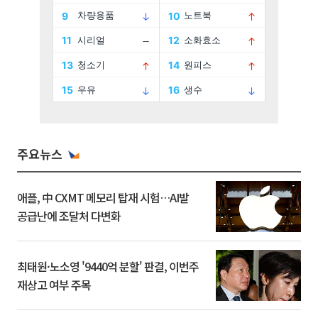
주요뉴스
애플, 中 CXMT 메모리 탑재 시험…AI발
공급난에 조달처 다변화
최태원·노소영 '9440억 분할' 판결, 이번주
재상고 여부 주목