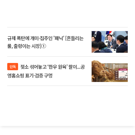
규제 폭탄에 개미·집주인 '패닉' [흔들리는
룰, 출렁이는 시장]①
젖소 섞어놓고 ‘한우 원육’ 팔이...공
단독
영홈쇼핑 표기·검증 구멍