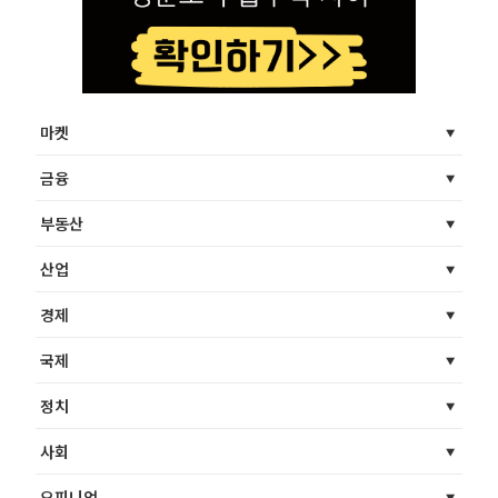
마켓
금융
부동산
산업
경제
국제
정치
사회
오피니언