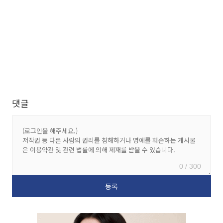
댓글
0 / 300