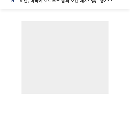
이란, 미국에 호르무즈 합의 조건 제시…美 “경기 아직 안 끝나” [종합]
5.