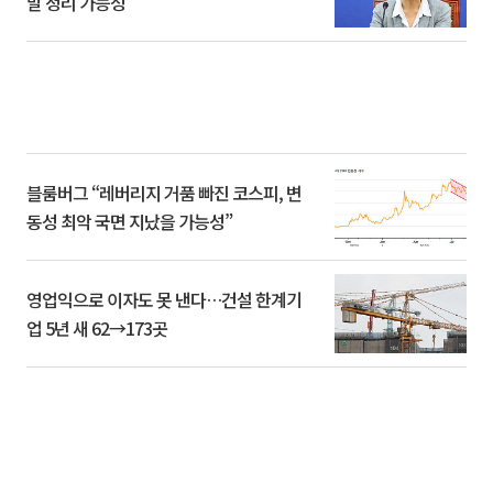
말 정리 가능성”
블룸버그 “레버리지 거품 빠진 코스피, 변
동성 최악 국면 지났을 가능성”
영업익으로 이자도 못 낸다…건설 한계기
업 5년 새 62→173곳