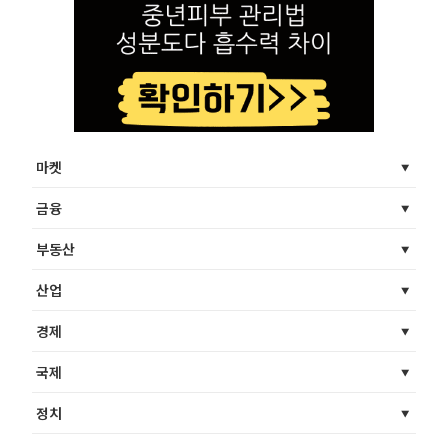
마켓
금융
부동산
산업
경제
국제
정치