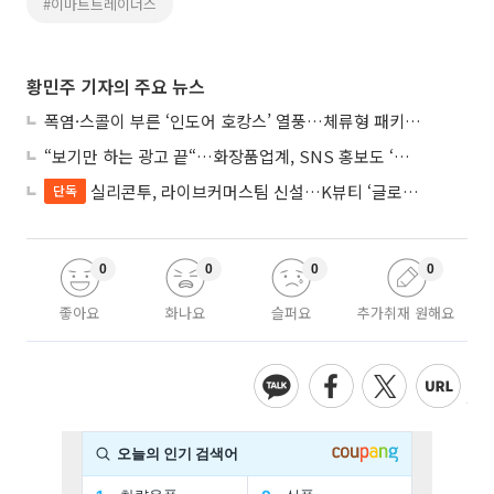
#이마트트레이더스
황민주 기자의 주요 뉴스
폭염·스콜이 부른 ‘인도어 호캉스’ 열풍…체류형 패키지 뜬다
“보기만 하는 광고 끝“…화장품업계, SNS 홍보도 ‘참여형 콘텐츠’로 변모
실리콘투, 라이브커머스팀 신설…K뷰티 ‘글로벌 판매망’ 확대
단독
0
0
0
0
좋아요
화나요
슬퍼요
추가취재 원해요