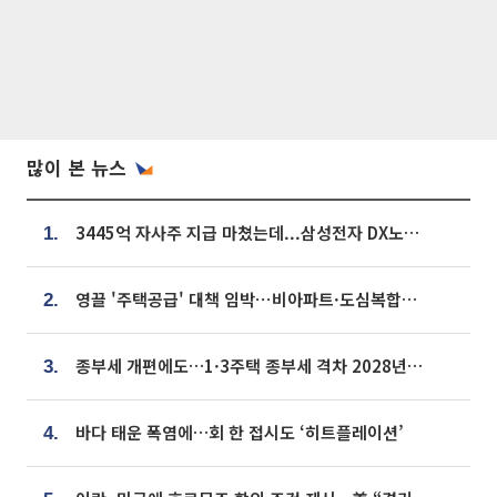
많이 본 뉴스
3445억 자사주 지급 마쳤는데...삼성전자 DX노조, 뒤늦은 '떼쓰기 집회'
1.
영끌 '주택공급' 대책 임박⋯비아파트·도심복합까지 총동원
2.
종부세 개편에도…1·3주택 종부세 격차 2028년부터 확대
3.
바다 태운 폭염에…회 한 접시도 ‘히트플레이션’
4.