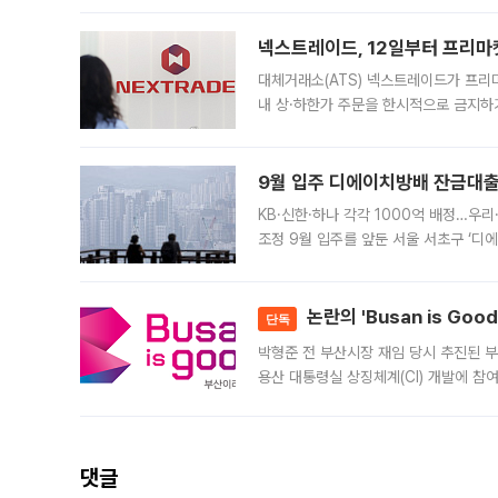
의 극심한
넥스트레이드, 12일부터 프리마
대체거래소(ATS) 넥스트레이드가 프리
내 상·하한가 주문을 한시적으로 금지하
가 체결 사례와 관련해 설명자료를 내고
9월 입주 디에이치방배 잔금대출
KB·신한·하나 각각 1000억 배정…우
조정 9월 입주를 앞둔 서울 서초구 ‘디
은행과 NH농협은행도 대출 취급을 검토
민은행
논란의 'Busan is Go
단독
박형준 전 부산시장 재임 당시 추진된 부산
용산 대통령실 상징체계(CI) 개발에 참
도시브랜드 사업이 공개 이후 시민 공감
댓글