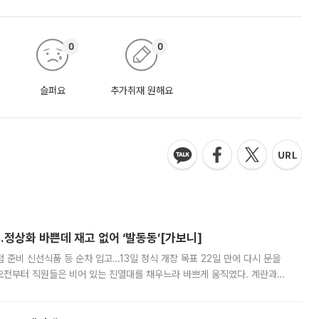
0
0
슬퍼요
추가취재 원해요
…정상화 바쁜데 재고 없어 ‘발동동’[가보니]
준비 신선식품 등 순차 입고…13일 정식 개장 목표 22일 만에 다시 문을
오전부터 직원들은 비어 있는 진열대를 채우느라 바쁘게 움직였다. 계란과
리를 잡기 시작했지만, 매장 곳곳엔 여전히 텅 빈 매대가 먼저 눈에 들어왔