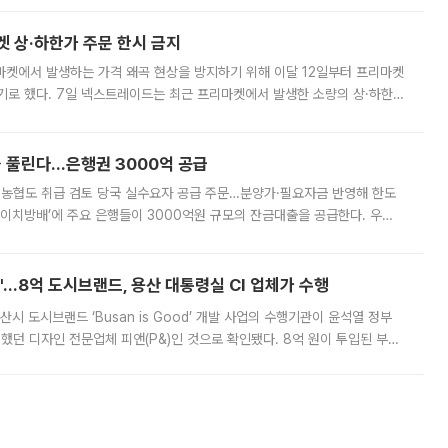
켓 상·하한가 주문 한시 금지
마켓에서 발생하는 가격 왜곡 현상을 방지하기 위해 이달 12일부터 프리마켓
기로 했다. 7일 넥스트레이드는 최근 프리마켓에서 발생한 소량의 상·하한
, 주문 오류로 인한 가격 급등락을 최소화하기 위한 비상 대응방안을 발표
 풀린다…은행권 3000억 공급
리·농협도 취급 검토 당국 실수요자 공급 주문…분양가·필요자금 반영해 한도
에이치방배’에 주요 은행들이 3000억원 규모의 잔금대출을 공급한다. 우리
하고 있어 향후 공급 규모가 늘어날 전망이다. 7일 금융권에 따르면 KB국
od'…8억 도시브랜드, 용산 대통령실 CI 업체가 수행
시 도시브랜드 ‘Busan is Good’ 개발 사업의 수행기관이 윤석열 정부
여했던 디자인 전문업체 피앤(P&)인 것으로 확인됐다. 8억 원이 투입된 부산
 부족과 디자인 정체성 논란에 휩싸였던 만큼, 사업 선정 과정과 결과물에