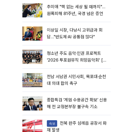
추미애 "핵 없는 세상 될 때까지"…
원폭피해 81주년, 국경 넘은 증언
이상일 시장, 다낭시 고위급과 회
담…"반도체·AI 공통점 많다"
청소년 주도 음악·인권 프로젝트
'2026 투포원뮤직 희망음악회' [포
토]
전남 서남권 시민사회, 목포대·순천
대 의대 합의 촉구
종합특검 ‘계엄 수용공간 확보’ 신용
해 전 교정본부장 불구속 기소
전북 완주 삼례읍 공장서 화
속보
재 발생