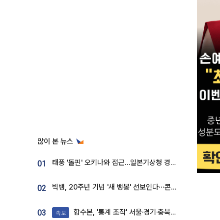
많이 본 뉴스
태풍 '돌핀' 오키나와 접근…일본기상청 경로 업데이트
01
빅뱅, 20주년 기념 '새 뱅봉' 선보인다⋯콘서트 앞두고 팝업 개최
02
합수본, '통계 조작' 서울·경기·충북 선관위 등 추가 압수수색
03
속보