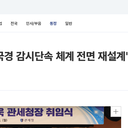
업
전국
인사/부음
동정
일반
경 감시단속 체계 전면 재설계