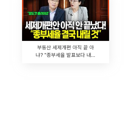
부동산 세제개편 아직 끝 아
냐? "종부세율 발표보다 내릴
것" 장기거주·양도세 전망 I 집
땅지성 I 김인만, 진미윤