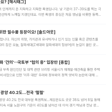
까요? [해시태그]
’의 단계까지 온 지독하고 지독한 폭염입니다. 낮 기온이 37~39도를 찍는 극
 선선하게 느껴질 지경인데요. 이번 폭염의 중심은 처음 영남을 비롯한 동쪽
 북서풍이 산맥을 넘어 영남 쪽으로 내려오면서 뜨겁고 건조해졌는데요.
 위한 필수품 등장이오! [솔드아웃]
합니다. 자신의 취향, 가치관과 유사하거나 인기 있는 인물 혹은 콘텐츠를
'가 자리 잡은 오늘, 잘파세대(Z세대와 알파세대의 합성어)의 눈길이 쏠린 곳은
리는 공연장. 응원봉만큼이나 눈에 띄는 게 있습니다. 공연이 시작되기
 '건의'⋯국토부 "협의 중" 입장만 [종합]
급 부족 원인진단 및 대책 관련 브리핑 서울시가 재개발·재건축을 통한 주택
비사업으로 인한 '이주 대란' 우려와 정부와의 정책 엇박자 논란에 대해 정
실장은 2031년까지 31만 가구 착공 목표에 차질이 없다는 입장이나,
·광양 40.2도…전국 '펄펄'
·광양 40.2도 전국 대부분 폭염특보…체감온도도 곳곳 38도 넘어 8일 동해
지속 서울 노원구의 기온이 40도를 넘어선 데 이어 경기 하남과 전남 광양
. 전국 대부분 지역에 폭염특보가 내려진 가운데 곳곳에서 39~40도 안팎