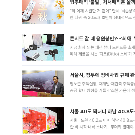
입추매직 '불발', 처서매직은 올
“와 이제 시원한 거 같아” 단체 ‘뇌손상
한 더위 속 30도대 초반이 상대적으로
지역에 있었습니다. 7월 말에는 서풍과
콘서트 갈 때 응원봉만?⋯'최애'
지금 화제 되는 패션·뷰티 트렌드를 소개
따라 제품을 사는 '디토(Ditto) 소비
어디일까요? 아이돌 콘서트 시작을 기다
서울시, 정부에 정비사업 규제 완화
명노준 주택실장, 재개발·재건축 주택공
공급 확대 방침을 거듭 강조한 가운데 정
면 반박하고 나섰다. 명노준 서울시 주택
서울 40도 찍더니 하남 40.8도
서울ㆍ노원 40.2도 이어 하남 40.8도
안 비 시작·내륙 소나기…무더위·열대야 
에서도 40도를 웃도는 기온이 관측됐다