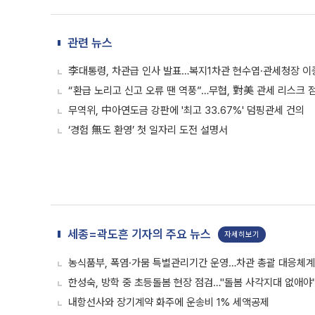
관련 뉴스
李대통령, 차관급 인사 발표…복지1차관 현수엽·관세청장 이
“환급 노리고 신고 오류 땐 역풍”…무협, 對美 관세 리스크 
무역위, 中아연도금 강판에 '최고 33.67%' 덤핑관세 건의
‘경험 無도 환영’ 첫 일자리 도전 설명서
세종=곽도흔 기자의 주요 뉴스
자세히보기
농식품부, 폭염·가뭄 특별관리기간 운영…차관 총괄 대응체계
한성숙, 방학 중 초등돌봄 현장 점검…"돌봄 사각지대 없애야
내항선사와 장기계약 화주에 운송비 1% 세액공제