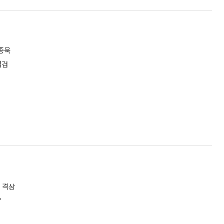
종욱
점검
 격상
"