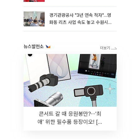
경기관광공사 "3년 연속 적자"…영
화동 리츠 사업 속도 놓고 수원시와
이견
뉴스발전소
콘서트 갈 때 응원봉만?⋯'최
애' 위한 필수품 등장이오! [솔
드아웃]