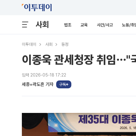
사회
법조
교육
사건/사고
노동/취
이투데이
사회
동정
이종욱 관세청장 취임⋯"국
입력 2026-05-18 17:22
세종=곽도흔 기자
구독