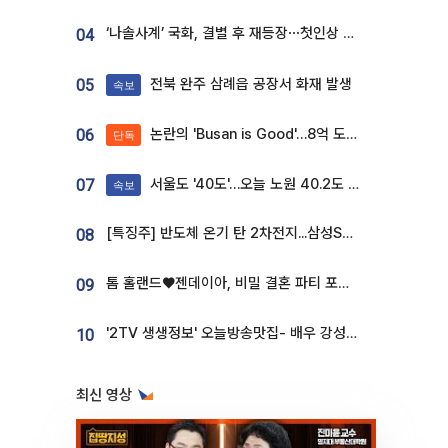
‘나솔사계’ 국화, 결별 후 재등장⋯첫인상 투표 휩쓸고 ‘인기녀’ 등극
04
전북 완주 삼례읍 공장서 화재 발생
05
속보
논란의 'Busan is Good'…8억 도시브랜드, 용산 대통령실 CI 업체가 수행
06
단독
서울도 '40도'…오늘 노원 40.2도 기록
07
속보
[특징주] 반도체 온기 탄 2차전지...삼성SDI, 장 초반 7% 넘게 껑충
08
톰 홀랜드♥젠데이아, 비밀 결혼 파티 포착⋯호텔 대관비만 9억
09
'2TV 생생정보' 오늘방송맛집- 배우 강성진 단골! 쌀국수ㆍ푸팟퐁 커리 맛집 '블○○○'
10
최신 영상