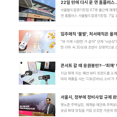
22일 만에 다시 문 연 홈플러스
서울월드컵경기장점 67명 출근해 재개점 
연 홈플러스 서울월드컵경기장점. 7일 
우유, 과일 같은 신선식품이 차근차근 자
입추매직 '불발', 처서매직은 올
“와 이제 시원한 거 같아” 단체 ‘뇌손상
한 더위 속 30도대 초반이 상대적으로
지역에 있었습니다. 7월 말에는 서풍과
콘서트 갈 때 응원봉만?⋯'최애'
지금 화제 되는 패션·뷰티 트렌드를 소개
따라 제품을 사는 '디토(Ditto) 소비
어디일까요? 아이돌 콘서트 시작을 기다
서울시, 정부에 정비사업 규제 완화
명노준 주택실장, 재개발·재건축 주택공
공급 확대 방침을 거듭 강조한 가운데 정
면 반박하고 나섰다. 명노준 서울시 주택