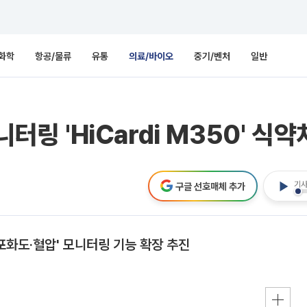
화학
항공/물류
유통
의료/바이오
중기/벤처
일반
니터링 'HiCardi M350' 식
기사
구글 선호매체 추가
포화도·혈압' 모니터링 기능 확장 추진