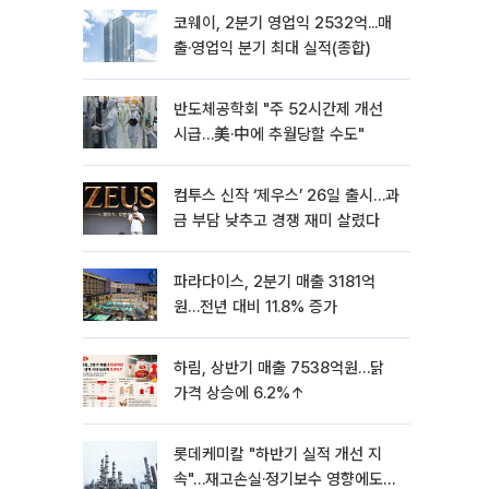
코웨이, 2분기 영업익 2532억...매
출·영업익 분기 최대 실적(종합)
반도체공학회 "주 52시간제 개선
시급…美·中에 추월당할 수도"
컴투스 신작 ‘제우스’ 26일 출시…과
금 부담 낮추고 경쟁 재미 살렸다
파라다이스, 2분기 매출 3181억
원…전년 대비 11.8% 증가
하림, 상반기 매출 7538억원…닭
가격 상승에 6.2%↑
롯데케미칼 "하반기 실적 개선 지
속"…재고손실·정기보수 영향에도