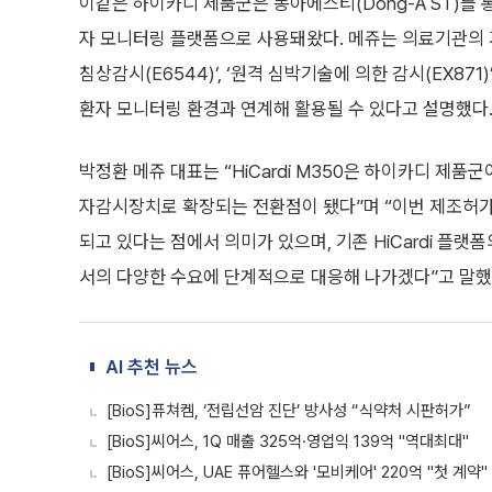
이같은 하이카디 제품군은 동아에스티(Dong-A ST)를
자 모니터링 플랫폼으로 사용돼왔다. 메쥬는 의료기관의 
침상감시(E6544)’, ‘원격 심박기술에 의한 감시(EX871)
환자 모니터링 환경과 연계해 활용될 수 있다고 설명했다
박정환 메쥬 대표는 “HiCardi M350은 하이카디 제
자감시장치로 확장되는 전환점이 됐다”며 “이번 제조허가는 
되고 있다는 점에서 의미가 있으며, 기존 HiCardi 플
서의 다양한 수요에 단계적으로 대응해 나가겠다”고 말했
AI 추천 뉴스
[BioS]퓨쳐켐, ‘전립선암 진단’ 방사성 “식약처 시판허가”
[BioS]씨어스, 1Q 매출 325억·영업익 139억 "역대최대"
[BioS]씨어스, UAE 퓨어헬스와 '모비케어' 220억 "첫 계약"