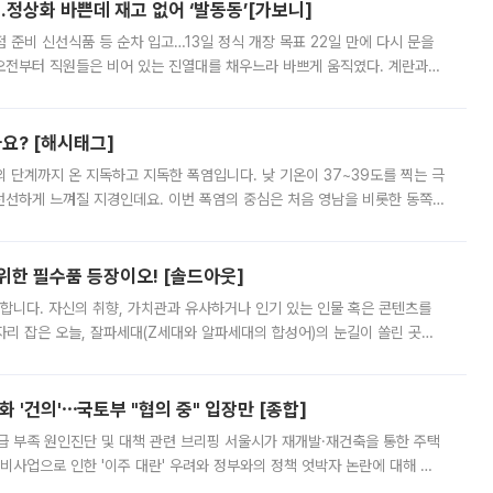
…정상화 바쁜데 재고 없어 ‘발동동’[가보니]
준비 신선식품 등 순차 입고…13일 정식 개장 목표 22일 만에 다시 문을
오전부터 직원들은 비어 있는 진열대를 채우느라 바쁘게 움직였다. 계란과
리를 잡기 시작했지만, 매장 곳곳엔 여전히 텅 빈 매대가 먼저 눈에 들어왔
까요? [해시태그]
’의 단계까지 온 지독하고 지독한 폭염입니다. 낮 기온이 37~39도를 찍는 극
 선선하게 느껴질 지경인데요. 이번 폭염의 중심은 처음 영남을 비롯한 동쪽
 북서풍이 산맥을 넘어 영남 쪽으로 내려오면서 뜨겁고 건조해졌는데요.
 위한 필수품 등장이오! [솔드아웃]
합니다. 자신의 취향, 가치관과 유사하거나 인기 있는 인물 혹은 콘텐츠를
'가 자리 잡은 오늘, 잘파세대(Z세대와 알파세대의 합성어)의 눈길이 쏠린 곳은
리는 공연장. 응원봉만큼이나 눈에 띄는 게 있습니다. 공연이 시작되기
 '건의'⋯국토부 "협의 중" 입장만 [종합]
급 부족 원인진단 및 대책 관련 브리핑 서울시가 재개발·재건축을 통한 주택
비사업으로 인한 '이주 대란' 우려와 정부와의 정책 엇박자 논란에 대해 정
실장은 2031년까지 31만 가구 착공 목표에 차질이 없다는 입장이나,