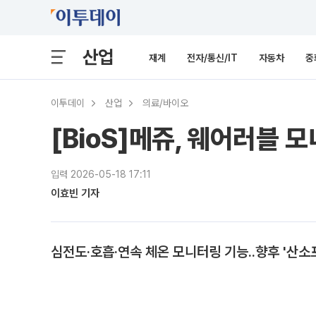
산업
재계
전자/통신/IT
자동차
중
이투데이
산업
의료/바이오
[BioS]메쥬, 웨어러블 모
입력 2026-05-18 17:11
이효빈 기자
심전도·호흡·연속 체온 모니터링 기능..향후 '산소