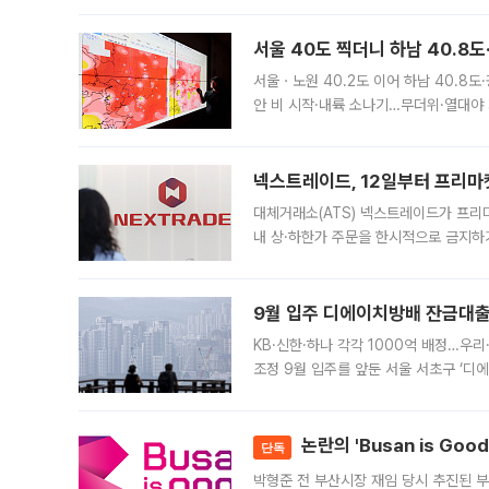
서울 40도 찍더니 하남 40.8도
서울ㆍ노원 40.2도 이어 하남 40.8도
안 비 시작·내륙 소나기…무더위·열대야 
에서도 40도를 웃도는 기온이 관측됐다
의 극심한
넥스트레이드, 12일부터 프리마
대체거래소(ATS) 넥스트레이드가 프리
내 상·하한가 주문을 한시적으로 금지하
가 체결 사례와 관련해 설명자료를 내고
9월 입주 디에이치방배 잔금대출
KB·신한·하나 각각 1000억 배정…우
조정 9월 입주를 앞둔 서울 서초구 ‘디
은행과 NH농협은행도 대출 취급을 검토
민은행
논란의 'Busan is Go
단독
박형준 전 부산시장 재임 당시 추진된 부산