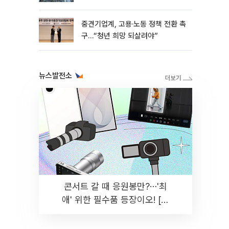
흑자 유지
중견기업계, 고용·노동 정책 전환 촉
구…“청년 희망 되살려야”
뉴스발전소
콘서트 갈 때 응원봉만?⋯'최
애' 위한 필수품 등장이오! [솔
드아웃]