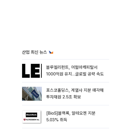
산업 최신 뉴스
블루엘리펀트, 어펄마캐피탈서
1000억원 유치…글로벌 공략 속도
포스코홀딩스, 계열사 지분 매각해
투자재원 2.5조 확보
[BioS]블랙록, 알테오젠 지분
5.03% 취득