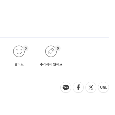
0
0
슬퍼요
추가취재 원해요