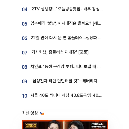
'2TV 생생정보' 오늘방송맛집- 배우 강성진 단골! 쌀국수ㆍ푸팟퐁 커리 맛집 '블○○○'
04
입추매직 '불발', 처서매직은 올까요? [해시태그]
05
22일 만에 다시 문 연 홈플러스…정상화 바쁜데 재고 없어 ‘발동동’[가보니]
06
'기사회생, 홈플러스 재개장' [포토]
07
차인표 "동생 구강암 투병…떠나보낼 때 가장 힘들었다”
08
“삼성전자 하단 단단해질 것”⋯레버리지 규제에 쏠림 완화 [찐코노미]
09
서울 40도 찍더니 하남 40.8도·광양 40.2도…전국 '펄펄'
10
최신 영상