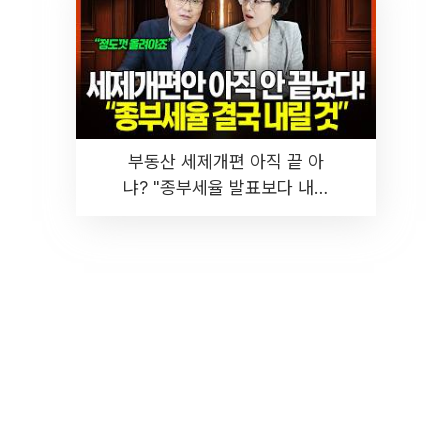
부동산 세제개편 아직 끝 아
냐? "종부세율 발표보다 내릴
것" 장기거주·양도세 전망 I 집
땅지성 I 김인만, 진미윤