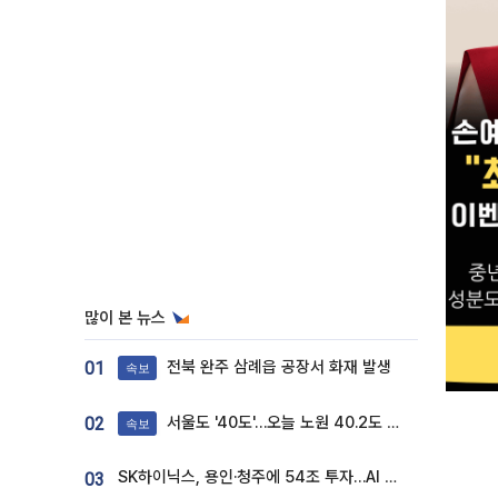
많이 본 뉴스
전북 완주 삼례읍 공장서 화재 발생
01
속보
서울도 '40도'…오늘 노원 40.2도 기록
02
속보
SK하이닉스, 용인·청주에 54조 투자…AI 메모리 생산기지 키운다
03