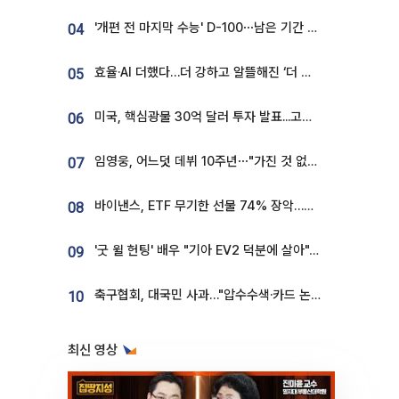
'개편 전 마지막 수능' D-100⋯남은 기간 성적 올릴 전략은
04
효율·AI 더했다…더 강하고 알뜰해진 ‘더 뉴 그랜저 하이브리드’ [ET의 모빌리티]
05
미국, 핵심광물 30억 달러 투자 발표...고려아연 대미투자 언급
06
임영웅, 어느덧 데뷔 10주년⋯"가진 것 없던 시절, 내 앞엔 20명의 팬뿐"
07
바이낸스, ETF 무기한 선물 74% 장악…한국 레버리지 ETF 거래 급증 [e가상자산]
08
'굿 윌 헌팅' 배우 "기아 EV2 덕분에 살아"…교통사고 후 안전성 극찬
09
축구협회, 대국민 사과…"압수수색·카드 논란 사죄, 강도 높은 쇄신"
10
최신 영상