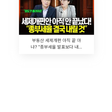
부동산 세제개편 아직 끝 아
냐? "종부세율 발표보다 내릴
것" 장기거주·양도세 전망 I 집
땅지성 I 김인만, 진미윤