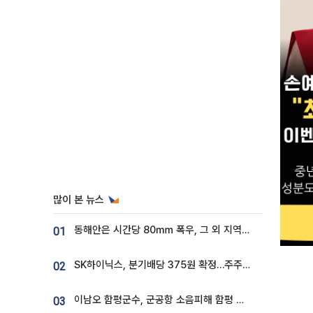
많이 본 뉴스
동해안은 시간당 80㎜ 폭우, 그 외 지역은 폭염…‘극과 극 날씨’
01
SK하이닉스, 분기배당 375원 확정…주주환원책 9월로 앞당겨 발표
02
이남오 함평군수, 군공항 소음피해 함평 보상 요구
03