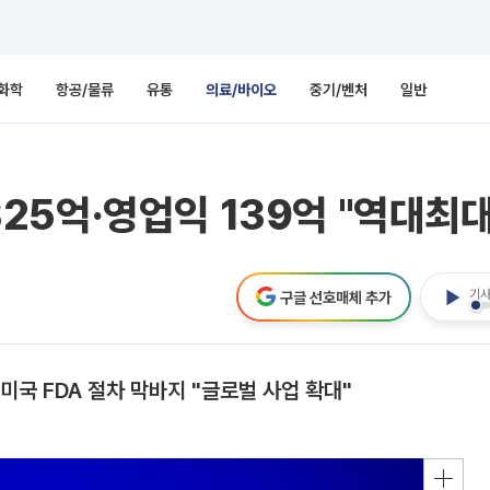
화학
항공/물류
유통
의료/바이오
중기/벤처
일반
 325억·영업익 139억 "역대최대
기사
구글 선호매체 추가
..미국 FDA 절차 막바지 "글로벌 사업 확대"