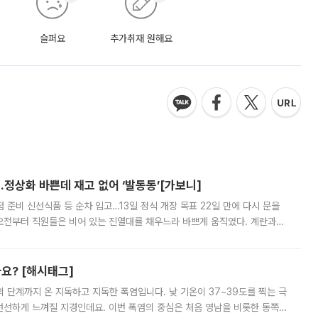
슬퍼요
추가취재 원해요
…정상화 바쁜데 재고 없어 ‘발동동’[가보니]
준비 신선식품 등 순차 입고…13일 정식 개장 목표 22일 만에 다시 문을
오전부터 직원들은 비어 있는 진열대를 채우느라 바쁘게 움직였다. 계란과
리를 잡기 시작했지만, 매장 곳곳엔 여전히 텅 빈 매대가 먼저 눈에 들어왔
까요? [해시태그]
’의 단계까지 온 지독하고 지독한 폭염입니다. 낮 기온이 37~39도를 찍는 극
 선선하게 느껴질 지경인데요. 이번 폭염의 중심은 처음 영남을 비롯한 동쪽