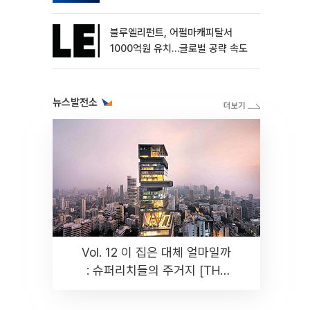
블루엘리펀트, 어펄마캐피탈서
1000억원 유치…글로벌 공략 속도
뉴스발전소
Vol. 12 이 집은 대체 얼마일까
: 슈퍼리치들의 주거지 [THE
RARE]