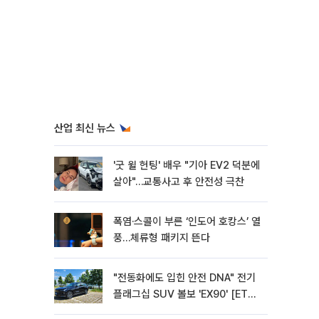
산업 최신 뉴스
'굿 윌 헌팅' 배우 "기아 EV2 덕분에
살아"…교통사고 후 안전성 극찬
폭염·스콜이 부른 ‘인도어 호캉스’ 열
풍…체류형 패키지 뜬다
"전동화에도 입힌 안전 DNA" 전기
플래그십 SUV 볼보 'EX90' [ET의
모빌리티]