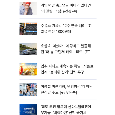
귀밑·턱밑 혹…얼굴 마비가 있다면
‘이 질병’ 의심[e건강~쏙]
주유소 기름값 12주 연속 내려…휘
발유·경유 1800원대
효율·AI 더했다…더 강하고 알뜰해
진 ‘더 뉴 그랜저 하이브리드’ [ET의
모빌리티]
입추 지나도 계속되는 폭염…식음료
업계, ‘늦더위 잡기’ 전력 투구
여름철 마른기침, 냉방병‧감기 아닌
천식일 수도 [e건강~쏙]
‘집도 코칭 받으며 산다’…월급쟁이
부자들, ‘내집마련’ 신청 증가세